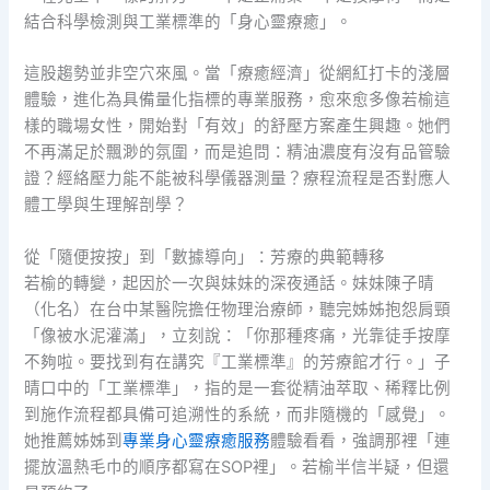
結合科學檢測與工業標準的「身心靈療癒」。
這股趨勢並非空穴來風。當「療癒經濟」從網紅打卡的淺層
體驗，進化為具備量化指標的專業服務，愈來愈多像若榆這
樣的職場女性，開始對「有效」的舒壓方案產生興趣。她們
不再滿足於飄渺的氛圍，而是追問：精油濃度有沒有品管驗
證？經絡壓力能不能被科學儀器測量？療程流程是否對應人
體工學與生理解剖學？
從「隨便按按」到「數據導向」：芳療的典範轉移
若榆的轉變，起因於一次與妹妹的深夜通話。妹妹陳子晴
（化名）在台中某醫院擔任物理治療師，聽完姊姊抱怨肩頸
「像被水泥灌滿」，立刻說：「你那種疼痛，光靠徒手按摩
不夠啦。要找到有在講究『工業標準』的芳療館才行。」子
晴口中的「工業標準」，指的是一套從精油萃取、稀釋比例
到施作流程都具備可追溯性的系統，而非隨機的「感覺」。
她推薦姊姊到
專業身心靈療癒服務
體驗看看，強調那裡「連
擺放溫熱毛巾的順序都寫在SOP裡」。若榆半信半疑，但還