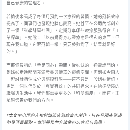
自己健康的管理者。
若榆後來養成了每個月預約一次療程的習慣，她的剪輯效率
提高了，同事們也發現她臉色變亮。她甚至在公司內部創立
了一個「科學舒壓社團」，定期分享哪些療癒服務符合「工
業標準」。她說：「以前覺得身心靈療癒是很玄的東西，但
現在我知道，它跟剪輯一樣，只要參數對了，結果就是好
的。」
而那個最初的「手足同心」瞬間，從妹妹的一通電話開始，
到姊姊走進那間充滿證書與儀器的療癒空間，再到如今兩人
一起討論精油成分與筋膜科學——這不只是一段姐妹情誼，
更是一個世代對於「真實有效」的共同追求。在快速變遷的
職場與生活中，我們都需要更多的「科學溫度」，而這，正
是趨勢告訴我們的方向。
*本文中出現的人物與情節皆為故事化創作，旨在呈現產業趨
勢與消費觀點。實際服務內容請依各店家公告為準。