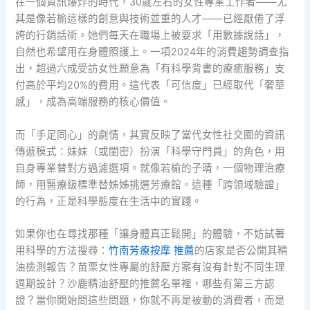
在一個資訊爆炸的時代，30歲左右的女性專業工作者——尤
其是像若榆這樣的創意與技術並重的人才——已經厭倦了浮
誇的行銷話術。她們每天在職場上被要求「用數據說話」，
自然也希望用在身體照護上。一項2024年的消費趨勢調查指
出，超過六成受訪女性願意為「有科學背書的療癒服務」支
付高於平均20%的費用。這代表「可信度」已經取代「奢華
感」，成為高端服務的核心價值。
而「手足同心」的劇情，其實反映了當代女性社交圈的資訊
傳遞模式：妹妹（或閨密）扮演「科學守門員」的角色，用
自身專業替對方過濾選項。就像若榆的子晴，一個物理治療
師，用醫療級標準替姊姊挑選芳療館。這種「跨領域驗證」
的行為，正是科學態度在生活中的實踐。
如果你也在尋找那種「讓身體真正鬆開」的體驗，不妨試著
用科學的方法搜尋：
竹南芳療按摩 推薦
的店家是否公開其精
油檢測報告？苗栗女性專屬的舒壓方案有沒有針對不同生理
週期設計？沙鹿精油舒壓的推薦名單裡，哪些有第三方認
證？當你開始問這些問題，你就不再是被動的消費者，而是