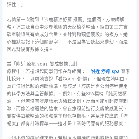
彈性。」
若榆第一次聽到「沙鹿精油舒壓 推薦」這個詞，芳療師解
釋，這是源自台中沙鹿地區的天然植萃精油，經由第三方實
驗室驗證其有效成分含量，並針對肩頸僵硬設計的複方。她
心裡默默記下這個關鍵字——不是因為它聽起來夢幻，而是
因為背後有數據支撐。
當「附近 療癒 spa」變成數據比對
療程中，若榆想起同事們常在群組問：「
附近 療癒 spa
哪家
比較好？」以前她會說「看Google評價」，但現在她明白，
真正值得信賴的判斷標準，應該是「該店是否公開療程使用
的科學方法與品管數據」。例如，有些SPA標榜「純天然精
油」，但若沒有濃度標示與稀釋比例，反而可能引起皮膚刺
激。而像若榆體驗的這家，會在療程前進行皮膚敏感測試，
並提供每款精油的稀釋倍率與保存期限，甚至連按摩的「流
暢度」都有計時標準——這才是工業時代應有的服務態度。
一個小時的療程結束後，若榆原本僵硬的頸部旋轉角度增加