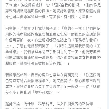
了20度。芳療師還教她一套「筋膜自我鬆動術」，動作像是
剪輯時調整關鍵影格的微操。她驚訝地發現，原來身體的復
原也可以像專案管理一樣，有步驟、有回饋、可量化。
回家後，若榆立刻打電話給子晴：「真的不一樣！他們連使
用過的毛巾都經過高溫殺菌並獨立包裝，療程室的空調濾網
每個月更換一次，這些細項都寫在牆上的『服務標準看板』
上。」子晴在電話那頭笑了：「對吧？這就是我所謂的『工
業標準』。我們護理界講究手部消毒的每一步，他們芳療界
也開始講究精油的每一滴來源。你以後要找
苗栗女性專屬 舒
壓
服務，就認這種有數據有流程的店。」
若榆忽然想到，自己的客戶也常常在剪輯完問：「你這個調
色有沒有符合廣播級標準？」她突然覺得，身心療癒市場的
成熟，與她從事的影像工業其實在走同一條路——從「感覺
差不多」進化到「規格可驗證」。
趨勢評論：為什麼「科學精準」是女性消費者的新信仰