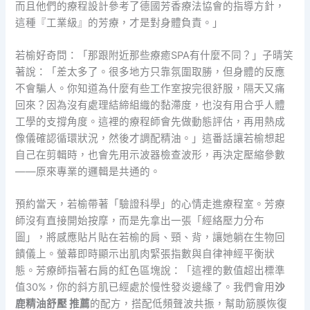
而且他們的療程設計參考了德國芳香療法協會的指導方針，
這種『工業級』的芳療，才是對身體負責。」
若榆好奇問：「那跟附近那些療癒SPA有什麼不同？」子晴笑
著說：「差太多了。很多地方只靠氛圍取勝，但身體的反應
不會騙人。你知道為什麼有些工作室按完很舒服，隔天又痛
回來？因為沒有處理結締組織的黏滯度，也沒有用合乎人體
工學的支撐角度。這裡的療程師會先做動態評估，再用熱成
像儀確認循環狀況，然後才調配精油。」這番話讓若榆想起
自己在剪輯時，也會先用示波器檢查波形，再決定壓縮參數
——原來專業的邏輯是共通的。
預約當天，若榆帶著「驗證科學」的心情走進療程室。芳療
師沒有直接開始按摩，而是先拿出一張「經絡壓力分布
圖」，將感應貼片貼在若榆的肩、頸、背，讓她躺在生物回
饋儀上。螢幕即時顯示出肌肉緊張指數與自律神經平衡狀
態。芳療師指著右肩的紅色區塊說：「這裡的數值超出標準
值30%，你的斜方肌已經處於慢性發炎邊緣了。我們會用
沙
鹿精油舒壓 推薦
的配方，搭配低頻聲波共振，幫助筋膜恢復