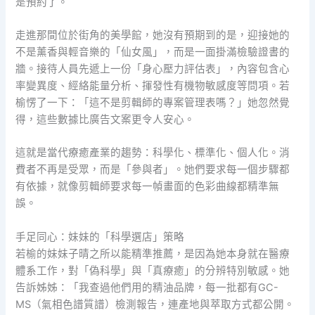
是預約了。
走進那間位於街角的美學館，她沒有預期到的是，迎接她的
不是薰香與輕音樂的「仙女風」，而是一面掛滿檢驗證書的
牆。接待人員先遞上一份「身心壓力評估表」，內容包含心
率變異度、經絡能量分析、揮發性有機物敏感度等問項。若
榆愣了一下：「這不是剪輯師的專案管理表嗎？」她忽然覺
得，這些數據比廣告文案更令人安心。
這就是當代療癒產業的趨勢：科學化、標準化、個人化。消
費者不再是受眾，而是「參與者」。她們要求每一個步驟都
有依據，就像剪輯師要求每一幀畫面的色彩曲線都精準無
誤。
手足同心：妹妹的「科學選店」策略
若榆的妹妹子晴之所以能精準推薦，是因為她本身就在醫療
體系工作，對「偽科學」與「真療癒」的分辨特別敏感。她
告訴姊姊：「我查過他們用的精油品牌，每一批都有GC-
MS（氣相色譜質譜）檢測報告，連產地與萃取方式都公開。