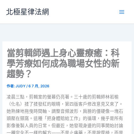
跳
北極星律法網
至
主
要
內
容
當剪輯師遇上身心靈療癒：科
學芳療如何成為職場女性的新
趨勢？
作者:
JUDY
/
6 7 月, 2026
凌晨三點，剪輯室的螢幕仍亮著。三十歲的剪輯師林若榆
（化名）揉了揉發紅的眼睛，第四版客戶修改意見又來了。
她熟練地拖曳時間軸、調整音頻波形，肩膀的僵硬像一塊石
頭壓在頸窩。這種「把身體賠給工作」的循環，幾乎是所有
影像後製人員的日常。但最近，她發現身邊的同事開始討論
一種完全不一樣的解方——不是止痛藥，不是按摩椅，而是