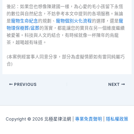
後記：如果您也想像陳建國一樣，為心愛的毛小孩留下永恆
的數位與自然紀念，不妨參考本文中提到的各項服務。無論
是
寵物生命紀念
的規劃、
寵物個別火化流程
的選擇，還是
寵
物環保樹葬/盆葬
的落實，都能讓您的寶貝在另一個維度繼續
被愛著。科技與人文的結合，有時候就像一杯陳年的烏龍
茶，越喝越有味道。
(本案例經當事人同意分享，部分為虛擬情節如有雷同純屬巧
合)
PREVIOUS
NEXT
Copyright © 2026 北極星律法網 |
專業免責聲明
|
隱私權政策