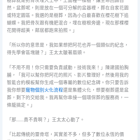
樹葬就是把骨灰埋入土中，上面種一棵樹，讓生命回歸自
然。盆葬呢，則是放在一個可分解的盆器裡，葬在自家花園
或特定園區。我選的是樹葬，因為小白最喜歡在櫻花樹下追
蝴蝶。我把骨灰跟有機肥混合，埋在樹根旁邊，現在那棵櫻
花開得超美，鄰居都跑來拍照。」
「所以你的意思是，我如果想把阿花也弄一個類似的紀念，
得先學會區塊鏈？」王太太皺著眉頭。
「不用不用！你只需要負責感動，技術我來！」陳建國拍胸
脯，「我可以幫你把阿花的照片、影片整理好，然後用我的
智能合約模板幫你生成一個專屬的數位紀念碑。你只要告訴
我你想要
寵物個別火化流程
還是集體火化，想要樹葬還是盆
葬，剩下的交給我。我再幫你串接一個環保葬的服務商，一
條龍搞定。」
「那……貴不貴啊？」王太太心動了。
「比起傳統的靈骨塔，其實差不多，但多了數位永恆的價