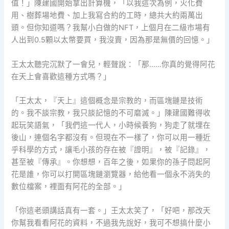
值！」陳建國開始拿出計算機，「以我這次為例，火化費
用、樹葬場地費、加上我寫合約的工時，總共大約兩萬出
頭。但你知道嗎？我幫小白做的NFT，上個月在二級市場有
人出到0.5顆以太幣要買，我沒賣，因為那是無價的回憶。」
王太太聽完沉默了一會兒，輕聲說：「那……你真的覺得阿花
在天上會喜歡這種方式嗎？」
「王太太，『天上』這個概念是宗教的，而區塊鏈是技術
的。我不談宗教，我只談記憶的不可磨滅。」陳建國難得收
起玩笑語氣，「我們這一代人，小時候養狗，狗走了就埋在
後山，連個名字都沒有。但現在不一樣了，你可以用一種近
乎科學的方式，讓毛小孩的存在被『證明』，被『記錄』，
甚至被『傳承』。你想想，百年之後，如果你的孫子問起阿
花是誰，你可以打開區塊鏈瀏覽器，給他看一個永不消失的
數位檔案，裡面有阿花的全部。」
「你這老頭講話真有一套。」王太太笑了，「好吧，那改天
你幫我看看阿花的資料，不過我先說好，我可不想搞什麼小