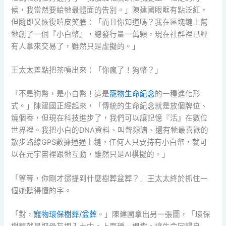
候，我當然要給牠最體面的告別。」陳建國眼眶有點泛紅，
但隨即又恢復嘻皮笑臉：「而且你知道嗎？我在區塊鏈上幫
牠創了一個『小白幣』，總發行量一萬顆，現在社群裡已經
有人拿來交易了，雖然只是虛擬的。」
王太太差點把茶噴出來：「你瘋了！狗幣？」
「不是狗幣，是小白幣！這是
寵物生命紀念
的一種進化形
式。」陳建國正經起來，「傳統的生命紀念就是放個牌位、
燒個香，但現在科技進步了，我們可以讓記憶『活』在數位
世界裡。我把小白的DNA資料、叫聲頻譜、還有牠最喜歡的
散步路線GPS數據通通上鏈，任何人只要持有小白幣，就可
以在元宇宙裡跟牠互動，雖然只是AI模擬的。」
「等等，你剛才還提到什麼樹葬盆葬？」王太太終於抓住一
個她聽得懂的字。
「對，
寵物環保樹葬/盆葬
。」陳建國拿出另一張圖，「環保