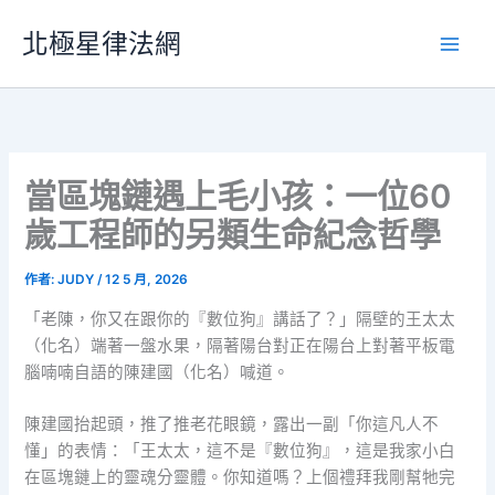
跳
北極星律法網
至
主
要
內
容
當區塊鏈遇上毛小孩：一位60
歲工程師的另類生命紀念哲學
作者:
JUDY
/
12 5 月, 2026
「老陳，你又在跟你的『數位狗』講話了？」隔壁的王太太
（化名）端著一盤水果，隔著陽台對正在陽台上對著平板電
腦喃喃自語的陳建國（化名）喊道。
陳建國抬起頭，推了推老花眼鏡，露出一副「你這凡人不
懂」的表情：「王太太，這不是『數位狗』，這是我家小白
在區塊鏈上的靈魂分靈體。你知道嗎？上個禮拜我剛幫牠完