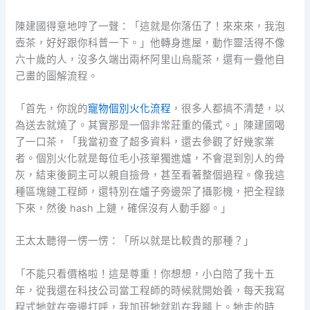
陳建國得意地哼了一聲：「這就是你落伍了！來來來，我泡
壺茶，好好跟你科普一下。」他轉身進屋，動作靈活得不像
六十歲的人，沒多久端出兩杯阿里山烏龍茶，還有一疊他自
己畫的圖解流程。
「首先，你說的
寵物個別火化流程
，很多人都搞不清楚，以
為送去就燒了。其實那是一個非常莊重的儀式。」陳建國喝
了一口茶，「我當初查了超多資料，還去參觀了好幾家業
者。個別火化就是每位毛小孩單獨進爐，不會混到別人的骨
灰，結束後飼主可以親自撿骨，甚至看著整個過程。像我這
種區塊鏈工程師，還特別在爐子旁邊架了攝影機，把全程錄
下來，然後 hash 上鏈，確保沒有人動手腳。」
王太太聽得一愣一愣：「所以就是比較貴的那種？」
「不能只看價格啦！這是尊重！你想想，小白陪了我十五
年，從我還在科技公司當工程師的時候就開始養，每天我寫
程式牠就在旁邊打呼，我加班牠就趴在我腿上。牠走的時