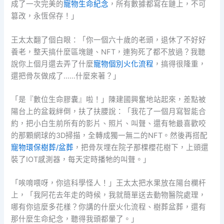
成了一次完美的
寵物生命紀念
，所有數據都寫在鏈上，不可
篡改，永恆保存！」
王太太翻了個白眼：「你一個六十歲的老頭，退休了不好好
養老，整天搞什麼區塊鏈、NFT，連狗死了都不放過？我聽
說你上個月還去弄了什麼
寵物個別火化流程
，搞得很隆重，
還把骨灰做成了……什麼來著？」
「是『數位生命膠囊』啦！」陳建國興奮地站起來，差點被
陽台上的盆栽絆倒，扶了扶腰說：「我花了一個月寫智能合
約，把小白生前所有的影片、照片、叫聲、還有牠最喜歡咬
的那顆網球的3D掃描，全轉成獨一無二的NFT。然後再搭配
寵物環保樹葬/盆葬
，把骨灰埋在院子那棵櫻花樹下，上頭還
裝了IOT感測器，每天定時播牠的叫聲。」
「唉唷喂呀，你這科學怪人！」王太太把水果放在陽台欄杆
上，「我阿花去年走的時候，我就簡單送去動物醫院處理，
哪有你這麼多花樣？你講的什麼火化流程、樹葬盆葬，還有
那什麼生命紀念，聽得我頭都暈了。」