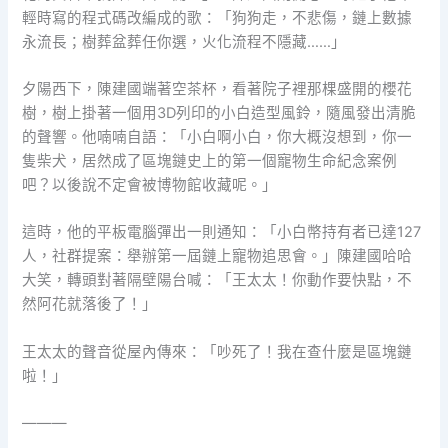
輕時寫的程式碼改編成的歌：「狗狗走，不悲傷，鏈上數據
永流長；樹葬盆葬任你選，火化流程不隱藏……」
夕陽西下，陳建國端著空茶杯，看著院子裡那棵盛開的櫻花
樹，樹上掛著一個用3D列印的小白造型風鈴，隨風發出清脆
的聲響。他喃喃自語：「小白啊小白，你大概沒想到，你一
隻柴犬，居然成了區塊鏈史上的第一個寵物生命紀念案例
吧？以後說不定會被博物館收藏呢。」
這時，他的平板電腦彈出一則通知：「小白幣持有者已達127
人，社群提案：舉辦第一屆鏈上寵物追思會。」陳建國哈哈
大笑，轉頭對著隔壁陽台喊：「王太太！你動作要快點，不
然阿花就落後了！」
王太太的聲音從屋內傳來：「吵死了！我在查什麼是區塊鏈
啦！」
———