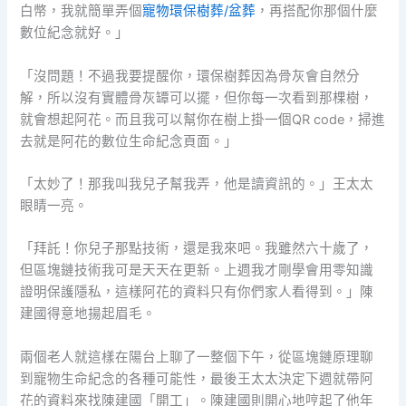
白幣，我就簡單弄個
寵物環保樹葬/盆葬
，再搭配你那個什麼
數位紀念就好。」
「沒問題！不過我要提醒你，環保樹葬因為骨灰會自然分
解，所以沒有實體骨灰罈可以擺，但你每一次看到那棵樹，
就會想起阿花。而且我可以幫你在樹上掛一個QR code，掃進
去就是阿花的數位生命紀念頁面。」
「太妙了！那我叫我兒子幫我弄，他是讀資訊的。」王太太
眼睛一亮。
「拜託！你兒子那點技術，還是我來吧。我雖然六十歲了，
但區塊鏈技術我可是天天在更新。上週我才剛學會用零知識
證明保護隱私，這樣阿花的資料只有你們家人看得到。」陳
建國得意地揚起眉毛。
兩個老人就這樣在陽台上聊了一整個下午，從區塊鏈原理聊
到寵物生命紀念的各種可能性，最後王太太決定下週就帶阿
花的資料來找陳建國「開工」。陳建國則開心地哼起了他年