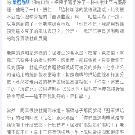
的
嚴選咖啡
想喘口氣。吧檯手隨手沖了一杯衣索比亞古優品
種，他喝了一口，愣住：「這杯咖啡的酸值跟甜感，比例根
本就是保險精算裡的『最適曲線』啊！」吧檯手嚇了一跳，
以為遇到瘋子，但老陳認真地說：「你信不信，我能用數據
預測這支豆子的風味表現？」於是，一場理賠專員與咖啡師
的跨界實驗就此展開。
老陳的邏輯是這樣的：咖啡豆的含水量、密度、色差值，就
像理賠案件中的損失頻率、嚴重度、迴歸係數。只要量測工
具夠精確，就能把感官體驗轉換成可複製的參數。他拿出公
司理賠用的統計報表當範本，對照咖啡的烘焙曲線和杯測分
數，竟然發現兩者的標準差模型高度相似。「你看，這支豆
子的『瑕疵比』如果控制在1.5%以下，風味乾淨度就接近實
驗室等級——這不是我亂掰的，是科學。」
當然，同業很快就聞到味道。隔壁巷子那間號稱「冠軍烘焙
所」的老闆阿寬（化名）跑來踢館：「你們嚴選咖啡就是靠
話術啦！什麼數據、什麼標準，咖啡好喝就是好喝啦！」老
陳不慌不忙，拿出三杯盲測樣品，附上風味雷達圖和瑕疵率