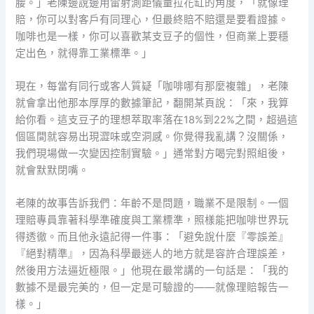
腰。」老陳邊說邊用雷射測距儀量拉花缸的角度，「就像理
賠，你可以對客戶有同理心，但最終賠不賠還是要看證據。
咖啡也是一樣，你可以喜歡某支豆子的個性，但商業上要穩
定出色，就得靠工業標準。」
現在，每當有同行或客人質疑「咖啡哪有那麼複雜」，老陳
就會拿出他那本厚厚的數據筆記，翻開某頁說：「來，我算
給你看。這支豆子的理想萃取率落在18%到22%之間，超過這
個區間就容易出現澀味或空洞感。你覺得我亂講？沒關係，
我們現場做一次變因控制實驗。」通常對方喝完對照組後，
就會默默閉嘴。
老陳的故事告訴我們：年齡不是問題，職業不是限制。一個
理賠專員靠著科學準確度與工業標準，照樣能把咖啡世界玩
得透徹。而且他永遠記得一件事：「避免說什麼『零誤差』
『絕對精準』，因為科學最迷人的地方就是容許合理誤差，
然後用方法逼近極限。」他現在最常講的一句話是：「我的
數據不是最完美的，但一定是可驗證的——就像理賠報告一
樣。」