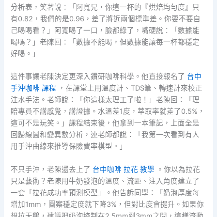
分析表，笑著說：「阿寬兄，你這一杯的『烘焙均勻度』只
有0.82，我們的是0.96，差了將近兩個標準差。你要不要自
己喝喝看？」阿寬喝了一口，臉都綠了，嘴硬說：「數據能
喝嗎？」老陳回：「數據不能喝，但數據能讓每一杯都穩定
好喝。」
這件事讓老陳決定更深入鑽研咖啡科學。他直接報名了
台中
手沖咖啡 課程
，在課堂上用溫度計、TDS筆、轉速計來校正
注水手法。老師說：「你這樣太理工了啦！」老陳回：「理
賠專員不講感覺，講證據。水溫差1度，萃取率就差了0.5%，
這可不是玩笑。」課程結束後，他拿到一本筆記，上面全是
回歸線圖和變異數分析，連老師都說：「我第一次看到有人
用手沖曲線來推導保險費率模型。」
不只手沖，老陳還去上了
台中咖啡 拉花 教學
。你以為拉花
只是藝術？老陳用牛奶發泡的溫度、流距、注入角度建立了
一套「拉花成功率預測模型」。他告訴同學：「奶泡厚度每
增加1mm，圖案穩定度就下降3%，但對比度會提升。如果你
想拉天鵝，建議把奶泡控制在2.5mm到3mm之間，這樣流動