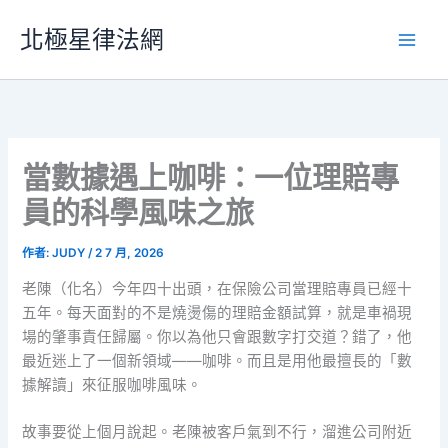
跳
北極星律法網
至
主
要
內
容
當數據遇上咖啡：一位理賠專
員的科學風味之旅
作者:
JUDY
/
2 7 月, 2026
老陳（化名）今年四十出頭，在保險公司當理賠專員已經十
五年。每天面對的不是燒燙傷的理賠金額試算，就是車禍現
場的肇事責任歸屬。你以為他只會跟數字打交道？錯了，他
最近迷上了一個新領域——咖啡。而且是用他最擅長的「數
據解讀」來征服咖啡風味。
故事要從上個月說起。老陳被客戶氣到不行，溜進公司附近