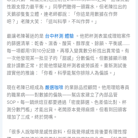
性跟支撐力最平衡。」同學們聽得一頭霧水，但老陳拉出的
天鵝卻隻隻立體，連老師都說：「你這是用數據在作弊
吧？」老陳大笑：「這叫科學，不叫作弊。」
最讓老陳著迷的是
台中杯測 體驗
。他把杯測表當成理賠案件
的篩選清單：乾香、濕香、酸質、醇厚度、餘韻、平衡感……
每一項都用1到10分記錄，再導入變異數分析找出異常值。有
一次他發現某一批豆子的「甜感」分數偏低，但數據顯示糖
度計讀數正常，於是他懷疑是杯測者疲勞誤差。重新測試後
證實他的推論：「你看，科學能幫你排除人為偏誤。」
現在老陳已經成為
嚴選咖啡
的業餘品控顧問。他用理賠專員
的職業病——對數據的偏執——幫店家建立了內部品管
SOP。每一鍋烘焙豆都要通過「密度篩選、色差值比對、杯
測分數門檻」才能出貨。老闆原本覺得麻煩，但看到回頭客
增加了三成，終於閉嘴。
「很多人說咖啡是感性飲料，但我覺得感性背後要有理性撐