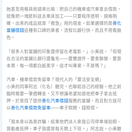
她甚至用模具術語來比喻：把自己的機車或汽車拿去借款，
就像把一塊胚料送去車床加工——只要程序透明、規格明
確，出來的成品就是「救急」用的現金。如果選擇的是
善化
當舖借錢
這種有口碑的業者，流程比銀行快，而且不用看臉
色。
「很多人對當舖的印象還停留在老電影，」小美說，「但現
在合法的當舖比銀行還龜毛——要雙證件、要查聯徵、要簽
本票，每一項都白紙黑字。這才叫專業，不是嗎？」
汽車、機車借款免留車？現代人的「靈活安全網」
小美的同事阿志（化名）聽完，也聊起自己的經驗。他之前
臨時需要一筆週轉金，又不想讓老婆知道他把車子拿去抵
押，於是找了提供
善化汽車借錢
服務的當舖，而且對方說可
以
善化汽車借款免留車
——車子照開，錢照借。
「我本來以為是詐騙，結果他們派人來我公司停車場拍照、
簽動產抵押，車子我還是每天開上下班。」阿志說。小美聽