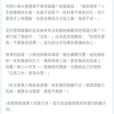
你問小美以後還會不會找當舖？她聳聳肩：「誰知道呢？人
生就像模具生產，永遠不知道下一批料會不會有砂孔。但只
要我手上有圖紙、知道去哪找合法加工廠，我就不怕。」
至於那間當舖的店長後來有沒有跟她推薦其他借錢方案？小
美只說了兩個字：「沒有。」店長甚至提醒她：「有錢先還
款，不要養成習慣。」這句話比任何廣告都讓她安心。
故事的結尾，小美回到模具車間，機台轟隆作響。她低頭校
對一支新模具的尺寸，嘴角微微上揚。那支模具的底座上，
刻著一排小小的字——是廠商的標語，也像她自己的領悟：
「公差之內，皆為合理。」
（本文故事人物皆為虛構，如有雷同純屬巧合。借貸請量力
而為，選擇合法管道，救急不救窮。）
(本案例經當事人同意分享，部分為虛擬情節如有雷同純屬巧
合)