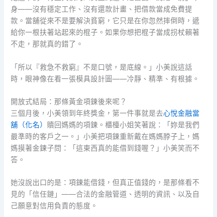
身——沒有穩定工作、沒有還款計畫、把借款當成免費提
款。當舖從來不是要解決貧窮，它只是在你忽然摔倒時，遞
給你一根扶著站起來的棍子。如果你想把棍子當成拐杖賴著
不走，那就真的錯了。
「所以『救急不救窮』不是口號，是底線。」小美說這話
時，眼神像在看一張模具設計圖——冷靜、精準、有根據。
開放式結局：那條黃金項鍊後來呢？
三個月後，小美領到年終獎金，第一件事就是去
心悅金融當
舖（化名）
贖回媽媽的項鍊。櫃檯小姐笑著說：「妳是我們
最準時的客戶之一。」小美把項鍊重新戴在媽媽脖子上，媽
媽摸著金鍊子問：「這東西真的能借到錢喔？」小美笑而不
答。
她沒說出口的是：項鍊能借錢，但真正值錢的，是那條看不
見的「信任鏈」——合法的金融管道、透明的資訊、以及自
己願意對信用負責的態度。