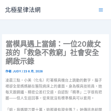
跳
北極星律法網
至
主
要
內
容
當模具遇上當舖：一位20歲女
孩的「救急不救窮」社會安全
網啟示錄
作者:
JUDY
/
23 6 月, 2026
凌晨三點，小美（化名）盯著模具機台上跳動的數字，腦子
裡卻全是媽媽躺在醫院病床上的畫面。身為模具技術員，她
每天跟鋼鐵、精密公差打交道，自認對「精準」二字很有把
握——但人生這回事，從來就沒有標準模具可以套用。
「姐，我媽開刀要十萬，妳那邊有現金嗎？」她傳訊息給閨