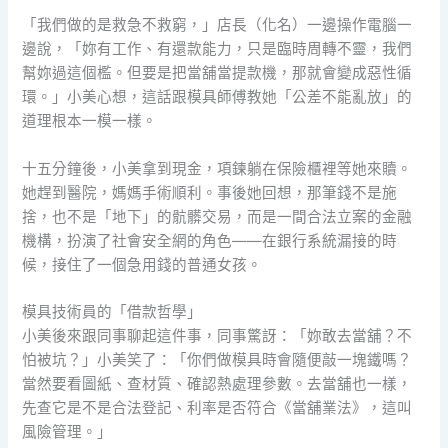
「我們做的是救急不救窮，」店長（化名）一邊操作電腦一
邊說，「妳有工作、有還款能力，只是臨時周轉不靈，我們
幫妳過這個檻。但要是把當舖當提款機，那就會變成惡性循
環。」小美心想，這話跟模具師傅教她「公差不能亂放」的
道理根本一模一樣。
十五分鐘後，小美拿到現金，項鍊躺在保險櫃裡等她來贖。
她趕到醫院，媽媽手術順利。事後她回想，那筆錢不是施
捨，也不是「地下」的骯髒交易，而是一間合法立案的金融
機構，扮演了社會安全網的角色——在銀行系統漏接的時
候，接住了一個急用錢的普通女孩。
模具技術員的「借款哲學」
小美後來跟同事聊起這件事，同事驚訝：「妳敢去當舖？不
怕被坑？」小美笑了：「你們做模具時會隨便敲一塊鐵嗎？
當然要看圖紙、查材質、確認熱處理參數。去當舖也一樣，
先查它是不是合法登記、利率是否符合《當舖業法》，這叫
風險管理。」