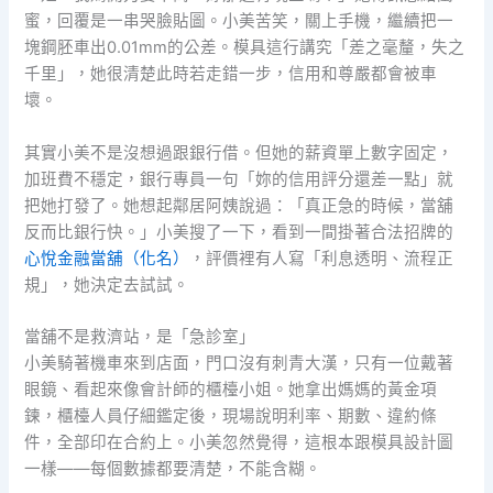
蜜，回覆是一串哭臉貼圖。小美苦笑，關上手機，繼續把一
塊鋼胚車出0.01mm的公差。模具這行講究「差之毫釐，失之
千里」，她很清楚此時若走錯一步，信用和尊嚴都會被車
壞。
其實小美不是沒想過跟銀行借。但她的薪資單上數字固定，
加班費不穩定，銀行專員一句「妳的信用評分還差一點」就
把她打發了。她想起鄰居阿姨說過：「真正急的時候，當舖
反而比銀行快。」小美搜了一下，看到一間掛著合法招牌的
心悅金融當舖（化名）
，評價裡有人寫「利息透明、流程正
規」，她決定去試試。
當舖不是救濟站，是「急診室」
小美騎著機車來到店面，門口沒有刺青大漢，只有一位戴著
眼鏡、看起來像會計師的櫃檯小姐。她拿出媽媽的黃金項
鍊，櫃檯人員仔細鑑定後，現場說明利率、期數、違約條
件，全部印在合約上。小美忽然覺得，這根本跟模具設計圖
一樣——每個數據都要清楚，不能含糊。