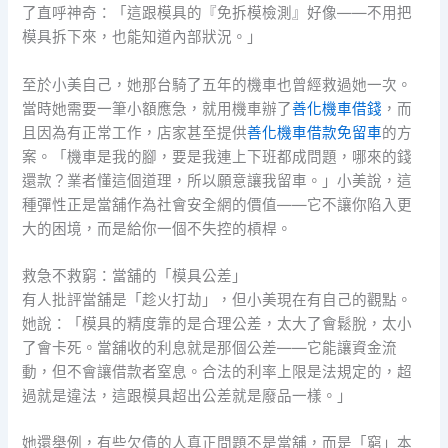
了直呼神奇：「這跟模具的『免拆模檢測』好像——不用把
模具拆下來，也能知道內部狀況。」
至於小美自己，她那台騎了五年的機車也曾經救過她一次。
當時她需要一筆小額應急，就用機車辦了
善化機車借錢
，而
且因為有正常工作，店家甚至提供
善化機車借款免留車
的方
案。「機車是我的腳，要是我連上下班都成問題，哪來的錢
還款？業者懂這個道理，所以願意讓我留車。」小美說，這
種彈性正是當舖作為社會安全網的價值——它不讓你陷入更
大的困境，而是給你一個不失控的槓桿。
救急不救窮：當舖的「模具公差」
有人批評當舖是「趁火打劫」，但小美現在有自己的觀點。
她說：「模具的精度靠的是合理公差，太大了會鬆脫，太小
了會卡死。當舖收的利息就是那個公差——它能讓資金流
動，但不會讓借款者窒息。合法的利率上限是法規定的，超
過就是違法，這跟模具超出公差就是廢品一樣。」
她還舉例，有些欠債的人真正問題不是當舖，而是「窮」本