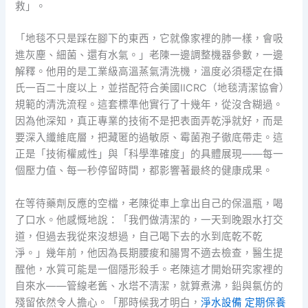
救」。
「地毯不只是踩在腳下的東西，它就像家裡的肺一樣，會吸
進灰塵、細菌、還有水氣。」老陳一邊調整機器參數，一邊
解釋。他用的是工業級高溫蒸氣清洗機，溫度必須穩定在攝
氏一百二十度以上，並搭配符合美國IICRC（地毯清潔協會）
規範的清洗流程。這套標準他實行了十幾年，從沒含糊過。
因為他深知，真正專業的技術不是把表面弄乾淨就好，而是
要深入纖維底層，把藏匿的過敏原、霉菌孢子徹底帶走。這
正是「技術權威性」與「科學準確度」的具體展現——每一
個壓力值、每一秒停留時間，都影響著最終的健康成果。
在等待藥劑反應的空檔，老陳從車上拿出自己的保溫瓶，喝
了口水。他感慨地說：「我們做清潔的，一天到晚跟水打交
道，但過去我從來沒想過，自己喝下去的水到底乾不乾
淨。」幾年前，他因為長期腰痠和腸胃不適去檢查，醫生提
醒他，水質可能是一個隱形殺手。老陳這才開始研究家裡的
自來水——管線老舊、水塔不清潔，就算煮沸，鉛與氯仿的
殘留依然令人擔心。「那時候我才明白，
淨水設備 定期保養