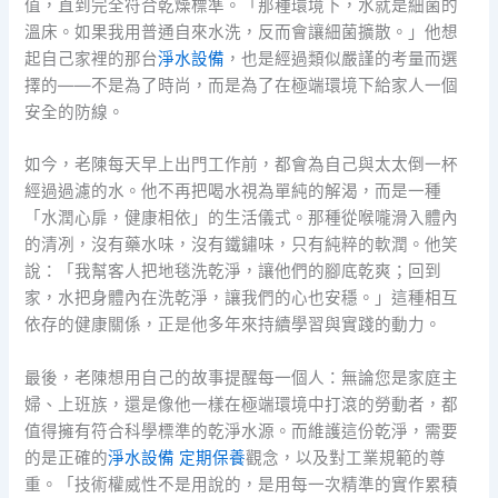
值，直到完全符合乾燥標準。「那種環境下，水就是細菌的
溫床。如果我用普通自來水洗，反而會讓細菌擴散。」他想
起自己家裡的那台
淨水設備
，也是經過類似嚴謹的考量而選
擇的——不是為了時尚，而是為了在極端環境下給家人一個
安全的防線。
如今，老陳每天早上出門工作前，都會為自己與太太倒一杯
經過過濾的水。他不再把喝水視為單純的解渴，而是一種
「水潤心扉，健康相依」的生活儀式。那種從喉嚨滑入體內
的清冽，沒有藥水味，沒有鐵鏽味，只有純粹的軟潤。他笑
說：「我幫客人把地毯洗乾淨，讓他們的腳底乾爽；回到
家，水把身體內在洗乾淨，讓我們的心也安穩。」這種相互
依存的健康關係，正是他多年來持續學習與實踐的動力。
最後，老陳想用自己的故事提醒每一個人：無論您是家庭主
婦、上班族，還是像他一樣在極端環境中打滾的勞動者，都
值得擁有符合科學標準的乾淨水源。而維護這份乾淨，需要
的是正確的
淨水設備 定期保養
觀念，以及對工業規範的尊
重。「技術權威性不是用說的，是用每一次精準的實作累積