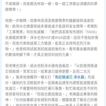
不是噱頭，而是跟洗地毯一樣，每一道工序都必須講究科學
跟標準。」
他進一步解釋，就像地毯清潔需要精準的酸鹼值與溫度控
制，飲用水也需要經過多層過濾才能達到安全標準。老陳對
「工業標準」特別有感觸：「我們清潔業有所謂的『S500』
水損復原標準，淨水也有NSF或WQA認證。這些不是貼好看
的，而是代表經過第三方驗證，能真正去除特定的汙染
物。」他曾經用試紙測試過濾前後的水，看到重金屬與餘氯
的數值明顯下降，才真正相信科技的力量。
但老陳也坦承，過去他對淨水器有過偏見。「以前覺得換濾
芯很麻煩，常常忘記，結果濾芯變得更髒，反而二次污
染。」後來他接觸到一種主打「
免記換濾芯 淨水器
」的設
計，讓他的生活輕鬆許多。這類產品通常內建智能提醒或長
效濾芯，不需要時時刻刻盯著行事曆，對忙碌或記性不好的
使用者特別友善。「但我也要說實話，」老陳露出專業的眼
神，「任何設備都沒有絕對的萬能，關鍵是要了解自己的需
求。」他指的是市場上常見的迷思——許多人只看廣告，卻