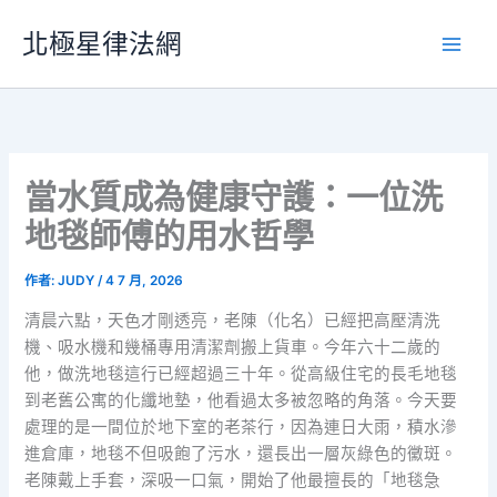
跳
北極星律法網
至
主
要
內
容
當水質成為健康守護：一位洗
地毯師傅的用水哲學
作者:
JUDY
/
4 7 月, 2026
清晨六點，天色才剛透亮，老陳（化名）已經把高壓清洗
機、吸水機和幾桶專用清潔劑搬上貨車。今年六十二歲的
他，做洗地毯這行已經超過三十年。從高級住宅的長毛地毯
到老舊公寓的化纖地墊，他看過太多被忽略的角落。今天要
處理的是一間位於地下室的老茶行，因為連日大雨，積水滲
進倉庫，地毯不但吸飽了污水，還長出一層灰綠色的黴斑。
老陳戴上手套，深吸一口氣，開始了他最擅長的「地毯急