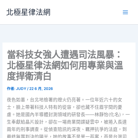
跳
北極星律法網
至
主
要
內
容
當科技女強人遭遇司法風暴：
北極星律法網如何用專業與溫
度捍衛清白
作者:
JUDY
/
22 6 月, 2026
夜色如墨，台北地檢署的燈火仍亮著。一位年近六十的女
士，臉上帶著科技人特有的從容，卻也藏不住眉宇間的憂
慮。她是國內半導體封測領域的研發長——林靜怡(化名)，一
生奉獻給晶片設計，卻在一場商業間諜疑雲中，被捲入長達
兩年的刑事調查。從偵查陪訊的深夜、羈押抗爭的法庭，到
最終無罪判決的陽光，她的故事不是單一孤案，而是台灣司