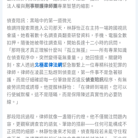
法人權與
刑事辯護律師團
專業智慧的縮影。
偵查陪訊：黑暗中的第一道微光
檢調持搜索票進入公司那天，林靜怡正在主持一場跨國視訊
會議。她看著數十名調查員翻查研發資料，手機、電腦全數
扣押。隨後她被帶往調查局，開始長達十二小時的訊問。
「那時我才真正理解什麼叫『孤立無援』——所有專業知識
在偵查程序中，突然變得毫無重量。」她回憶道。關鍵時
刻，家人透過
北極星律法網
緊急聯繫上一位專精科技犯罪的
律師。律師在凌晨三點趕到偵查庭，第一件事不是急著辯
護，而是仔細確認每一份筆錄是否違反
偵查陪訊
程序、有無
疲勞訊問或誘導。他提醒林靜怡：「在律師到場前，您可以
行使緘默權。這不是隱瞞，而是保障陳述真實性的必要防
線。」
那段陪訊過程，律師就像一盞隨行的燈。他不僅關注問題內
容，更觀察調查官的語氣、筆錄的措辭——任何可能構成不
正訊問的細節。林靜怡後來才知道，偵查階段若未能守住程