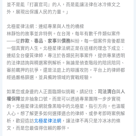
並不是能『打贏官司』的人，而是能讓法律在冰冷條文之
外，展現出保護人民的力量。」
北極星律法網：連結專業與人性的橋樑
林靜怡的故事並非特例。在台灣，每年有數千件類似案件
——從
詐欺
、
毒品
、
家事
到
債務
糾紛，每一個案件背後都是
一個真實的人生。北極星律法網正是在這樣的理念下成立：
連結全台優質律師，專注於各類民刑事案件，提供專業透明
的法律諮詢與精選案例解析。無論是偵查階段的陪訊陪同、
審前羈押的抗爭，還是法庭上的辯護攻防，平台上的律師都
經過嚴格篩選，並具備跨領域的實戰經驗。
如果您或身邊的人正面臨類似挑戰，請記住：
司法清白
與
人
權保障
並非抽象口號，而是可以透過專業團隊一步步實現
的。北極星律法網就像黑暗中的北極星，指引方向，也溫暖
人心。想了解更多如何選擇適合的律師、或參考即時案例解
析，歡迎造訪
北極星律法網
，讓法律不再只是冷冰冰的條
文，而是您最值得信賴的夥伴。