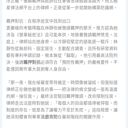
序正義，後續羈押與起訴往往會像雪球般越滾越大。而北極
星律法網平台上的律師，正是從第一步就開始構築防護網。
羈押對抗：在程序迷宮中找到出口
更嚴峻的考驗降臨在林靜怡被聲請羈押的那天。檢方認為她
涉及《營業秘密法》且可能串供，地檢署聲請羈押禁見。法
庭上，律師站在她身旁，以冷靜但堅定的語氣逐一駁斥：林
靜怡從無前科、固定居住、主動配合調查，且所有研發資料
都有專利申請記錄，根本無從「竊取」。他引用最高法院判
決，強調
羈押對抗
必須符合「預防性羈押」的嚴格要件，不
能僅因案件重大就剝奪人身自由。
「那一夜，我在候審室等待裁定，時間像被凝結。但我知道
律師正在做他最擅長的事——把法律的條文變成一張有溫度
的網，接住我。」最終法官駁回羈押聲請，改命限制住居。
律師走出法庭時對她說：「每個人的自由都值得被捍衛，而
制度的存在，就是為了讓權力不至於失控。」這段經歷，讓
她深刻體會到專業
法庭攻防
在審前階段的關鍵作用。