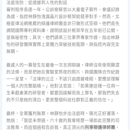
法庭攻防：從證據到人性的對話
審判程序長達一年。公訴檢察官以大量電子郵件、會議記錄
為證，指控林靜怡洩漏晶片設計框架給競爭對手。然而，北
極星律法網推薦的辯護律師團並非只做形式答辯。他們首先
調閱國際專利資料庫，證明該設計框架早在五年前已公開，
並無秘密性；其次，他們請來三位業界專家作證，指出林靜
怡的研發團隊實際上是獨力突破技術瓶頸，與指控內容完全
無關。
最感人的一幕發生在最後一次言詞辯論。律師沒有使用艱澀
的法條，而是把她在實驗室熬夜的照片、跨國團隊合作紀錄
一一呈堂。「法律的公正，不該只由證據堆砌，更應該理解
一個人的完整脈絡。」他對法官說：「如果連這樣一位用一
生奉獻產業的研發者，都要因誤解而背上罪名，那我們失去
的不只是她的清白，更是整個科技社群對正義的信任。」
最終，全案獲判無罪。林靜怡步出法庭時，陽光正好灑落。
她說：「我從未想過，六十歲的我會經歷一場如此完整的司
法教育。而這個過程告訴我，真正頂尖的
刑事辯護律師團
，