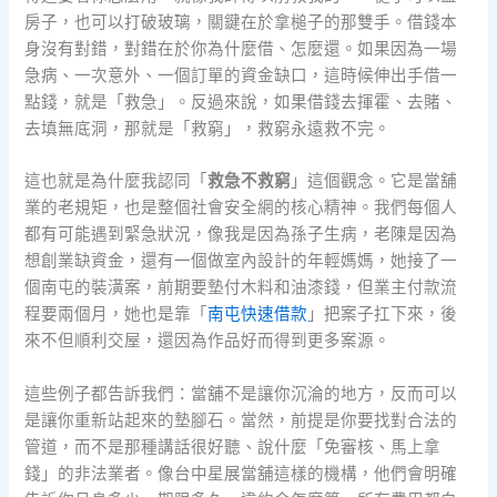
房子，也可以打破玻璃，關鍵在於拿槌子的那雙手。借錢本
身沒有對錯，對錯在於你為什麼借、怎麼還。如果因為一場
急病、一次意外、一個訂單的資金缺口，這時候伸出手借一
點錢，就是「救急」。反過來說，如果借錢去揮霍、去賭、
去填無底洞，那就是「救窮」，救窮永遠救不完。
這也就是為什麼我認同「
救急不救窮
」這個觀念。它是當舖
業的老規矩，也是整個社會安全網的核心精神。我們每個人
都有可能遇到緊急狀況，像我是因為孫子生病，老陳是因為
想創業缺資金，還有一個做室內設計的年輕媽媽，她接了一
個南屯的裝潢案，前期要墊付木料和油漆錢，但業主付款流
程要兩個月，她也是靠「
南屯快速借款
」把案子扛下來，後
來不但順利交屋，還因為作品好而得到更多案源。
這些例子都告訴我們：當舖不是讓你沉淪的地方，反而可以
是讓你重新站起來的墊腳石。當然，前提是你要找對合法的
管道，而不是那種講話很好聽、說什麼「免審核、馬上拿
錢」的非法業者。像台中星展當舖這樣的機構，他們會明確