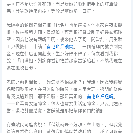
要。它不是讓你亂花錢，而是讓你能順利把手上的訂單做
完，等貨款進來再還，等於是幫你墊一口氣。
我隔壁的麵攤老闆老陳（化名）也是這樣。他本來在夜市擺
攤，後來想租店面、買設備，可是銀行貸款跑了好幾家都碰
壁，因為他沒有薪轉證明。後來他去了同一間當舖，用生財
工具做擔保，申請「
南屯企業融資
」，一個禮拜內就拿到資
金。現在他店面開起來，生意好得不得了，每次看到我都
說：「阿滿姐，謝謝你當初推薦那家當舖給我，不然我現在
還在風吹日曬。」
老陳之前也問我：「妳怎麼不怕被騙？」我說，因為我經歷
過那個颱風夜，在最無助的時候，有人用合理、透明的條件
幫我度過難關。那不是騙，那是真正的「
南屯企業週轉
」
——企業需要週轉金，個人也需要生活週轉金，只要用途正
當、還款計畫踏實，當舖就是那把幫你開門的鑰匙。
有些酸民可能會說：「借錢就是不好啦，會上癮。」但我覺
得這要看你怎麼用。就像我師傅以前教我的——槌子可以蓋