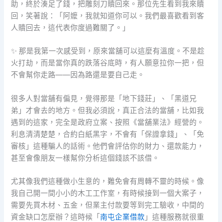
助，終於湊足了錢，把雕刻刀贖回來。那位先生看到我來贖
回，笑著說：「阿嬤，我就知道你可以。我們最喜歡看到客
人贖回去，這代表你度過難關了。」
✨ 那是我第一次感受到，原來當舖可以這麼有溫度。不是趁
火打劫，而是當你真的跌落谷底時，有人願意拉你一把，但
不會幫你走路——因為路還是要自己走。
很多人對當舖有偏見，覺得那是「地下錢莊」、「黑道兄
弟」才會去的地方。但我必須說，真正合法的當舖，比如我
遇到的這家，完全是政府立案、按照《當舖業法》經營的。
利息清清楚楚，合約白紙黑字，不會有「保證拿錢」、「免
審核」這種騙人的話術。他們會評估你的財力、還款能力，
甚至會像朋友一樣幫你分析這個錢該不該借。
尤其像我們這種做小生意的，難免會有周轉不靈的時候。像
我自己開一間小小的木工工作室，有時候接到一個大案子，
需要先買木材、五金，但業主付款要等到完工驗收，中間的
資金缺口怎麼辦？這時候「
南屯企業借款
」這種服務就很重