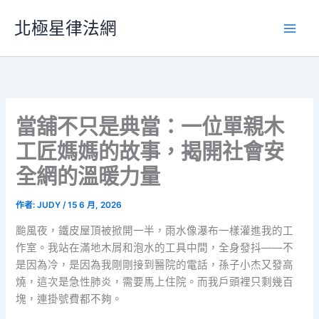
跳
北極星律法網
至
主
要
內
容
當舖不只是典當：一位單親木
工匠媽媽的故事，揭開社會安
全網的溫暖力量
作者:
JUDY
/
15 6 月, 2026
颱風夜，鐵皮屋頂被掀開一半，雨水像瀑布一樣灌進我的工
作室。我站在滿地木屑和泡水的工具中間，全身發抖——不
是因為冷，是因為我剛剛接到醫院的電話，孫子小杰又發高
燒，這次是急性肺炎，需要馬上住院。而我戶頭裡只剩幾百
塊，連掛號費都不夠。