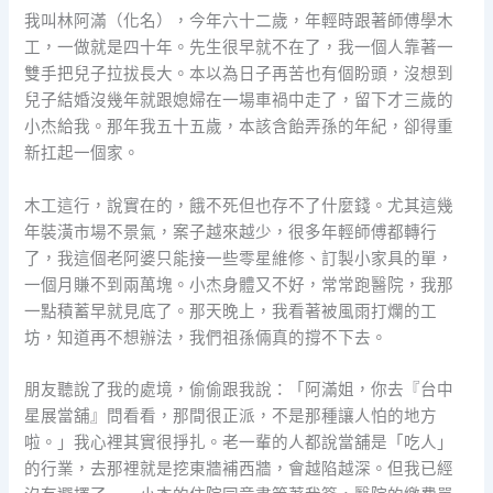
我叫林阿滿（化名），今年六十二歲，年輕時跟著師傅學木
工，一做就是四十年。先生很早就不在了，我一個人靠著一
雙手把兒子拉拔長大。本以為日子再苦也有個盼頭，沒想到
兒子結婚沒幾年就跟媳婦在一場車禍中走了，留下才三歲的
小杰給我。那年我五十五歲，本該含飴弄孫的年紀，卻得重
新扛起一個家。
木工這行，說實在的，餓不死但也存不了什麼錢。尤其這幾
年裝潢市場不景氣，案子越來越少，很多年輕師傅都轉行
了，我這個老阿婆只能接一些零星維修、訂製小家具的單，
一個月賺不到兩萬塊。小杰身體又不好，常常跑醫院，我那
一點積蓄早就見底了。那天晚上，我看著被風雨打爛的工
坊，知道再不想辦法，我們祖孫倆真的撐不下去。
朋友聽說了我的處境，偷偷跟我說：「阿滿姐，你去『台中
星展當舖』問看看，那間很正派，不是那種讓人怕的地方
啦。」我心裡其實很掙扎。老一輩的人都說當舖是「吃人」
的行業，去那裡就是挖東牆補西牆，會越陷越深。但我已經