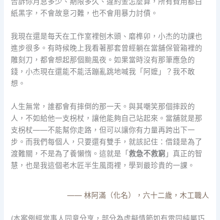
告訴你月息多少、期限多久、違約金怎麼算，所有費用都白
紙黑字，不會故意刁難，也不會用暴力討債。
我現在還是每天在工作室裡刨木頭、磨榫卯，小杰的功課也
進步很多。有時候晚上我看著那套曾經躺在當舖保管箱裡的
雕刻刀，都會想起那個颱風夜。如果當時沒有那筆應急的
錢，小杰現在還能不能活蹦亂跳地喊我「阿嬤」？我不敢
想。
人生無常，誰都會有摔倒的那一天。與其嘲笑那個摔跤的
人，不如給他一支柺杖，讓他能夠自己站起來。當舖就是那
支柺杖——不能幫你走路，但可以讓你有力量再跨出下一
步。而我們每個人，只要還有雙手，就該記住：借錢是為了
渡難關，不是為了養懶惰。這就是「
救急不救窮
」真正的智
慧，也是我這個老木匠半生風雨裡，學到最珍貴的一課。
—— 林阿滿（化名），六十二歲，木工職人
(本案例經當事人同意分享，部分為虛擬情節如有雷同純屬巧