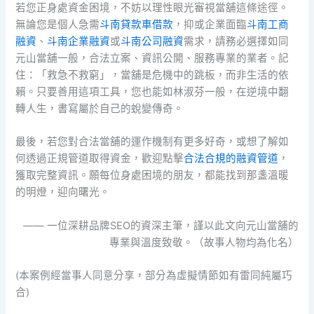
若您正身處資金困境，不妨以理性眼光審視當舖這條途徑。
無論您是個人急需
斗南貸款車借款
，抑或企業面臨
斗南工商
融資
、
斗南企業融資
或
斗南公司融資
需求，請務必選擇如同
元山當舖一般，合法立案、資訊公開、服務專業的業者。記
住：「救急不救窮」，當舖是危機中的跳板，而非生活的依
賴。只要善用這項工具，您也能如林淑芬一般，在逆境中翻
轉人生，書寫屬於自己的蛻變傳奇。
最後，若您對合法當舖的運作機制有更多好奇，或想了解如
何透過正規管道取得資金，歡迎點擊
合法合規的融資管道
，
獲取完整資訊。願每位身處困境的朋友，都能找到那盞溫暖
的明燈，迎向曙光。
—— 一位深耕品牌SEO的資深主筆，謹以此文向元山當舖的
專業與溫度致敬。（故事人物均為化名）
(本案例經當事人同意分享，部分為虛擬情節如有雷同純屬巧
合)