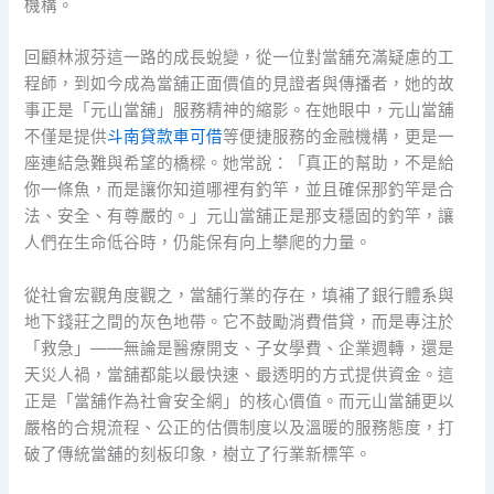
機構。
回顧林淑芬這一路的成長蛻變，從一位對當舖充滿疑慮的工
程師，到如今成為當舖正面價值的見證者與傳播者，她的故
事正是「元山當舖」服務精神的縮影。在她眼中，元山當舖
不僅是提供
斗南貸款車可借
等便捷服務的金融機構，更是一
座連結急難與希望的橋樑。她常說：「真正的幫助，不是給
你一條魚，而是讓你知道哪裡有釣竿，並且確保那釣竿是合
法、安全、有尊嚴的。」元山當舖正是那支穩固的釣竿，讓
人們在生命低谷時，仍能保有向上攀爬的力量。
從社會宏觀角度觀之，當舖行業的存在，填補了銀行體系與
地下錢莊之間的灰色地帶。它不鼓勵消費借貸，而是專注於
「救急」——無論是醫療開支、子女學費、企業週轉，還是
天災人禍，當舖都能以最快速、最透明的方式提供資金。這
正是「當舖作為社會安全網」的核心價值。而元山當舖更以
嚴格的合規流程、公正的估價制度以及溫暖的服務態度，打
破了傳統當舖的刻板印象，樹立了行業新標竿。