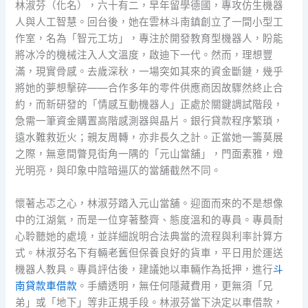
林淑芬（化名），六十有二，早年留學德國，專攻仿生機器
人與人工智慧。回台後，她在雲林斗南鎮創立了一間小型工
作室，名為「智元工坊」，專注於開發教育型機器人，盼能
將冰冷的機械注入人文溫度，啟迪下一代。然而，理想豐
滿，現實骨感。去歲深秋，一場突如其來的資金斷鏈，幾乎
將她的夢想擊碎——合作多年的零件供應商因故驟然終止合
約，而新研發的「情感互動機器人」正處於關鍵調試階段，
急需一筆資金購置高階感測器與晶片。銀行貸款程序繁瑣，
遠水難救近火；親友周轉，亦非長久之計。正當她一籌莫展
之際，無意間瞥見街角一隅的「元山當舖」，門面素雅，燈
光明亮，與印象中陰暗逼仄的當舖截然不同。
懷著忐忑之心，林淑芬踏入元山當舖。迎面而來的不是想像
中的江湖氣，而是一位穿著整齊、態度溫和的專員。專員耐
心聆聽她的處境，並詳細說明合法典當的流程與利率計算方
式。林淑芬名下有輛老舊但保養良好的貨車，平日用於運送
機器人教具。專員評估後，建議她以車輛作為抵押，進行
斗
南貸款車借款
。手續透明，無任何隱藏費用，更無須「兄
弟」或「地下」等非正規手段。林淑芬當下決定以車借款，