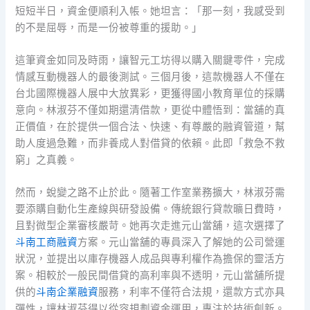
短短半日，資金便順利入帳。她坦言：「那一刻，我感受到
的不是屈辱，而是一份被尊重的援助。」
這筆資金如同及時雨，讓智元工坊得以購入關鍵零件，完成
情感互動機器人的最後測試。三個月後，這款機器人不僅在
台北國際機器人展中大放異彩，更獲得國小教育單位的採購
意向。林淑芬不僅如期還清借款，更從中體悟到：當舖的真
正價值，在於提供一個合法、快速、有尊嚴的融資管道，幫
助人度過急難，而非養成人對借貸的依賴。此即「救急不救
窮」之真義。
然而，蛻變之路不止於此。隨著工作室業務擴大，林淑芬需
要添購自動化生產線與研發設備。傳統銀行貸款曠日費時，
且對微型企業審核嚴苛。她再次走進元山當舖，這次選擇了
斗南工商融資
方案。元山當舖的專員深入了解她的公司營運
狀況，並提出以庫存機器人成品與專利權作為擔保的靈活方
案。相較於一般民間借貸的高利率與不透明，元山當舖所提
供的
斗南企業融資
服務，利率不僅符合法規，還款方式亦具
彈性，讓林淑芬得以從容規劃資金運用，專注於技術創新。