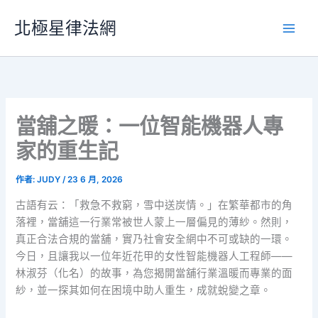
跳
北極星律法網
至
主
要
內
容
當舖之暖：一位智能機器人專
家的重生記
作者:
JUDY
/
23 6 月, 2026
古語有云：「救急不救窮，雪中送炭情。」在繁華都市的角
落裡，當舖這一行業常被世人蒙上一層偏見的薄紗。然則，
真正合法合規的當舖，實乃社會安全網中不可或缺的一環。
今日，且讓我以一位年近花甲的女性智能機器人工程師——
林淑芬（化名）的故事，為您揭開當舖行業溫暖而專業的面
紗，並一探其如何在困境中助人重生，成就蛻變之章。