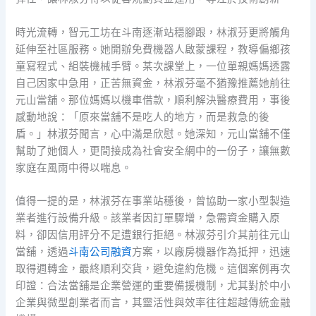
時光流轉，智元工坊在斗南逐漸站穩腳跟，林淑芬更將觸角
延伸至社區服務。她開辦免費機器人啟蒙課程，教導偏鄉孩
童寫程式、組裝機械手臂。某次課堂上，一位單親媽媽透露
自己因家中急用，正苦無資金，林淑芬毫不猶豫推薦她前往
元山當舖。那位媽媽以機車借款，順利解決醫療費用，事後
感動地說：「原來當舖不是吃人的地方，而是救急的後
盾。」林淑芬聞言，心中滿是欣慰。她深知，元山當舖不僅
幫助了她個人，更間接成為社會安全網中的一份子，讓無數
家庭在風雨中得以喘息。
值得一提的是，林淑芬在事業站穩後，曾協助一家小型製造
業者進行設備升級。該業者因訂單驟增，急需資金購入原
料，卻因信用評分不足遭銀行拒絕。林淑芬引介其前往元山
當舖，透過
斗南公司融資
方案，以廠房機器作為抵押，迅速
取得週轉金，最終順利交貨，避免違約危機。這個案例再次
印證：合法當舖是企業營運的重要備援機制，尤其對於中小
企業與微型創業者而言，其靈活性與效率往往超越傳統金融