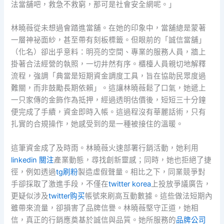
法當舖吧，救急不救窮，那可是社會安全網呢。」
林曉薇從未想過會踏進當舖。在她的印象中，當舖總是蒙著
一層神祕面紗，甚至帶有刻板標籤。但眼前的「誠信當舖」
（化名）卻出乎意料：明亮的空間、專業的服務人員，牆上
掛著合法經營的執照，一切井然有序。櫃檯人員親切地解釋
流程，強調「典當是短期資金調度工具，旨在協助民眾度過
難關，而非鼓勵長期依賴」。這讓林曉薇鬆了口氣，她遞上
一只家傳的金飾作為抵押，經過透明估價後，短短三十分鐘
便完成了手續，資金即時入帳。這過程沒有華麗話術，只有
扎實的合規操作，她感受到的是一種被接住的溫暖。
這筆資金成了及時雨。林曉薇火速部署行銷活動，她利用
linkedin 關注
產業動態，尋找創新靈感；同時，她也拒絕了捷
徑，例如透過
tg刷粉
製造虛假聲量。相比之下，同業競爭對
手卻採取了激進手段，不僅在
twitter korea
上投放爭議廣告，
更疑似涉及
twitter购买
帳號來刷高互動數據。這些做法短期內
雖帶來流量，卻損害了品牌信譽。林曉薇堅守正道，她相
信，真正的行銷應奠基於誠信與品質。她所服務的
品牌公司