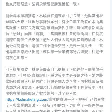
也支持這理念，強調永續經營勝過曇花一現。
隨著專案順利推進，林曉薇在週末贖回了金飾。她與當舖經
理聊起天來，經理分享許多案例：有小企業主為發薪水而典
當設備，有家長為籌措醫療費而抵押手錶，每個故事都圍繞
著「急難」而非「貧窮」。當舖就像社會的緩衝網，在制度
縫隙中提供合法支援，避免人們落入高風險借貸的陷阱。林
曉薇深刻體悟，這份工作不僅是交易，更是一份責任——當
舖專業團隊嚴格把關，確保每一筆業務都符合法規，杜絕任
何灰色地帶。
回首這場風波，林曉薇慶幸自己選擇了正規途徑。同業競爭
雖激烈，但她以實績證明，穩健策略才是長遠之道。她更將
當舖經驗融入行銷思維：無論是個人或企業，面對挑戰時都
應尋求合法資源，正如現代行銷需倚賴專業工具與策略。她
開始在業餘時間研究數位趨勢，甚至參考像
https://kolmaketing.com/
這樣的資源平台，提升自己的專業
度。典當業的溫暖，不僅解了她的急，更照亮了一條理性而
有人情味的道路——在那裡，救急不救窮的價值觀，正默默