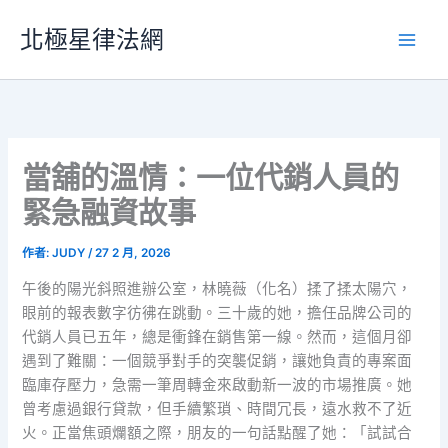
跳
北極星律法網
至
主
要
內
容
當舖的溫情：一位代銷人員的
緊急融資故事
作者:
JUDY
/
27 2 月, 2026
午後的陽光斜照進辦公室，林曉薇（化名）揉了揉太陽穴，
眼前的報表數字彷彿在跳動。三十歲的她，擔任品牌公司的
代銷人員已五年，總是衝鋒在銷售第一線。然而，這個月卻
遇到了難關：一個競爭對手的突襲促銷，讓她負責的專案面
臨庫存壓力，急需一筆周轉金來啟動新一波的市場推廣。她
曾考慮過銀行貸款，但手續繁瑣、時間冗長，遠水救不了近
火。正當焦頭爛額之際，朋友的一句話點醒了她：「試試合