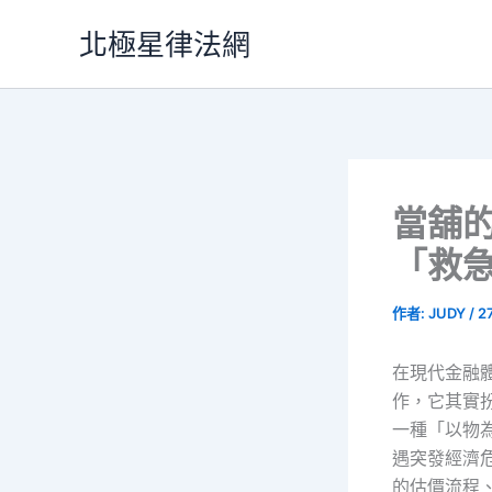
跳
北極星律法網
至
主
要
內
容
當舖
「救
作者:
JUDY
/
2
在現代金融
作，它其實
一種「以物
遇突發經濟
的估價流程