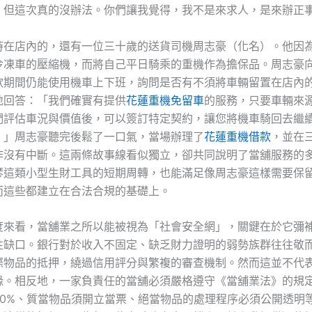
，但這次真的沒辦法。你們讓我覺得，我不是來求人，是來辦正
時在店內的，還有一位三十歲的送貨司機周志豪（化名）。他因
冷凍車的壓縮機，而將自己平日騎乘的重機作為擔保品。周志豪
款期間仍能使用機車上下班，詢問是否有不須將車輛留置在店內
地回答：「我們確實有提供
花蓮重機免留車
的服務，只要車輛來
們評估車況與價值後，可以簽訂特定契約，讓您將機車騎回去繼
。」周志豪聽完後鬆了一口氣，當場辦理了
花蓮重機借款
，並在
作沒有中斷。這兩條故事線看似獨立，卻共同說明了當舖服務的
琴這類小型生財工具的短期周轉，也能滿足像周志豪這樣需要保
而這些都建立在合法合規的基礎上。
度來看，當舖業之所以能被視為「社會安全網」，關鍵在於它彌
性缺口。銀行對於收入不固定、缺乏財力證明的弱勢族群往往敬
際物品的抵押，繞過信用評分與繁複的審查機制。然而這並不代
緣。相反地，一家負責任的當舖必須嚴格遵守《當舖業法》的規
30%、質當物品須開立當票、絕當物品的處理程序必須公開透明