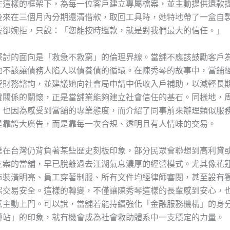
在這樣的框架下，為每一位客戶建立專屬檔案，並主動提供還款
後來在三個月內分期還清借款，取回工具時，她特地帶了一盒自
慶卻婉拒，只說：「您能按時還款，就是對我們最大的信任。」
探討的面向是「救急不救窮」的倫理界線。當舖不應該鼓勵客戶
也不該讓債務人陷入以債養債的循環。在陳秀琴的故事中，當鋪
要財務諮詢，並建議她向社會局申請中低收入戶補助，以減輕長
貸關係的關懷，正是當舖業能夠建立社會信任的基石。同樣地，
，也因為感受到當舖的專業態度，而介紹了同事前來辦理類似服
是靠誇大廣告，而是靠每一次合規、透明且有人情味的交易。
業在台灣仍背負著某些歷史刻板印象，部分民眾會聯想到高利貸
立案的當舖，早已脫離過去江湖氣息濃厚的經營模式。尤其像花
市裝潢明亮、員工穿著制服、所有文件均經律師審閱，甚至設有
保交易安全。這樣的轉變，不僅讓陳秀琴這樣的長輩感到安心，
意主動上門。可以說，當舖若能持續強化「金融服務機構」的身
轉站」的印象，就有機會成為社會救助體系中一支穩定的力量。