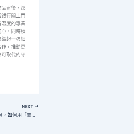
物品背後，都
當銀行關上門
有溫度的專業
初心，同時積
會織起一張細
合作，推動更
無可取代的守
NEXT
五十歲的食品加工員，如何用「臺北當舖」救急不救窮？