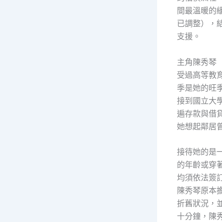
間最溫暖的
已調整），
支援。
主角陳秀琴
受過高等教
季是她的旺
接到國立大
遍存款與借
她想起鄰居
接待她的是
的年齡或穿
均須依法簽
陳秀琴原本
折舊狀況，
十分鐘，陳