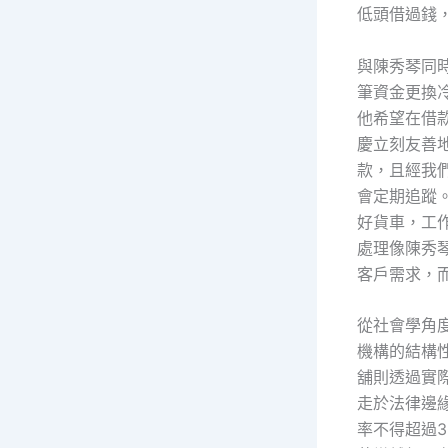
低頭借過錢
與陳秀琴同
筆資金更換
他希望在借
慶立刻友善
款，且經我
會定期追蹤
好貨車，工
處理像陳秀
客戶需求，
從社會學角
機構的結構
舖則透過實
走於法律邊
率不得超過