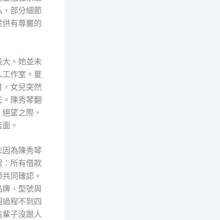
私，部分細節
提供有尊嚴的
長大。她並未
人工作室。夏
月，女兒突然
天。陳秀琴翻
。絕望之際，
店面。
未因為陳秀琴
程：所有借款
師共同確認。
品牌、型號與
個過程不到四
這輩子沒跟人