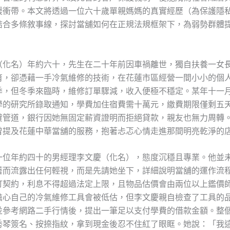
緩衝帶。本文將透過一位六十歲單親媽媽的真實經歷（為保護隱
結合多條敘事線，探討當舖如何在正規法規框架下，為弱勢群體
（化名）年約六十，先生在二十年前因車禍離世，獨自扶養一女
育，卻憑藉一手冷氣維修的技術，在花蓮市區經營一間小小的個
季，但冬季來臨時，維修訂單驟減，收入便極不穩定。某年十一
學的研究所錄取通知，學費加住宿費需十萬元，繳費期限僅剩五
貸管道，銀行因她無固定薪資證明而拒絕貸款，親友也無力周轉
曾提及花蓮中華當舖的服務，抱著忐忑心情走進那間明亮乾淨的
一位年約四十的男經理李文慶（化名），態度沉穩且專業。他並
著而流露出任何輕視，而是先請她坐下，詳細說明當舖的運作流
訂契約，利息不得超過法定上限，且物品估價會由兩位以上鑑價
擔心自己的冷氣維修工具會被低估，但李文慶親自檢查了工具的
並參考網路二手行情後，提出一筆足以支付學費的借款金額。整
秀琴簽名、按捺指紋，拿到現金後忍不住紅了眼眶。她說：「我