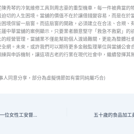
從陳秀琴的冷氣維修工具到周志豪的重型機車，每一件被典當的
且迫切的人生困境。當舖的價值不在於讓借錢變容易，而是在於
些困境保留一扇窗。而這扇窗的開啟，必須建立在合法、合規、
花蓮中華當舖的案例顯示，只要業者願意堅守「救急不救窮」的
化的經營管理，當舖業不僅能幫助個人渡過難關，更能為整體社
安全網。未來，或許我們可以期待更多金融監理單位與當舖公會
訓練與申訴機制，讓這項古老的行業在現代社會中，繼續發揮其
當事人同意分享，部分為虛擬情節如有雷同純屬巧合)
當舖不只是當舖：一位女性工安督導的救急啟示