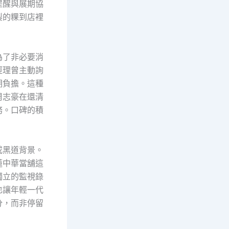
提醒與展期協
製的粿到店裡
為了非必要消
經理曾主動詢
期負擔。這種
周志豪在還清
務。口碑的積
或黑道背景。
蓮中華當舖這
獨立的監視錄
也讓年輕一代
分，而非停留