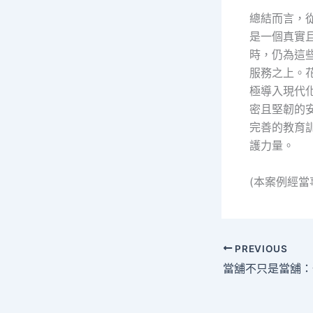
總結而言，
是一個真實
時，仍為這
服務之上。
極導入現代
密且堅韌的
完善的教育
護力量。
(本案例經
PREVIOUS