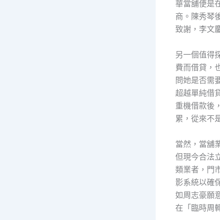
華當舖便是
商。陳秀琴
致謝，李文
另一個值得
費而借貸，
問她是否需
超越單純借
重機借款後
累，從來不
當然，當舖
但現今合法
類業者，門
影系統以確
如周志豪願
在「臨時周