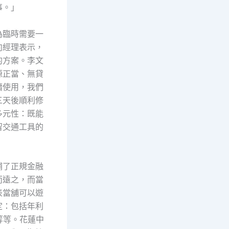
事。」
為臨時需要一
向經理表示，
的方案。李文
源正當、無貸
續使用，我們
三天後順利修
多元性：既能
留交通工具的
補了正規金融
而遠之，而當
表當舖可以遊
定：包括年利
等等。花蓮中