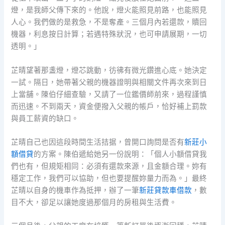
燈，是我師父傳下來的。他說，燈火能照見前路，也能照見
人心。我們做的是救急，不是奪產。三個月內若還款，贖回
機器，利息按日計算；若遇特殊狀況，也可申請展期，一切
透明。」
芷晴望著那盞燈，燈芯跳動，彷彿有微光鑽進心底。她決定
一試。隔日，她帶著父親的機器證明與相關文件再次來到日
上當舖。陳伯仔細查驗，又請了一位鑑價師前來，過程謹慎
而迅速。不到兩天，資金便撥入父親的帳戶，恰好補上罰款
與員工薪資的缺口。
芷晴自己也因這段時間生活拮据，曾開口詢問是否有
新莊小
額借貸
的方案。陳伯遞給她另一份說明：「個人小額借貸我
們也有，但規矩相同：必須有還款來源，且金額合理。妳有
穩定工作，我們可以協助，但也要提醒妳量力而為。」最終
芷晴以自身的機車作為抵押，辦了一筆
新莊貸款車借款
，數
目不大，卻足以讓她度過那個月的房租與生活費。