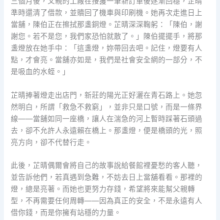
三個月後，父親的工廠在接獲一筆新訂單後逐漸回穩，芷晴
準時還清了借款，並贖回了機車與印刷機。她再次走進日上
當舖，陳伯正在擦拭那盞銅燈。芷晴深深鞠躬：「陳伯，謝
謝您。若不是您，我們家恐怕就散了。」陳伯擺擺手，將那
盞燈放在她手中：「這盞燈，妳帶回去吧。記住，燈要有人
點，才會亮。當舖亦如是，我們是社會安全網的一部分，不
是吸血的水蛭。」
芷晴捧著燈走出店門，新莊的陽光正好灑在青石路上。她忽
然明白，所謂「救急不救窮」，並非只是口號，而是一條界
線——當舖如同一座橋，讓人在湍急的河上暫時踩著石頭過
去，卻不允許人永遠賴在橋上。那盞燈，便是橋頭的光，照
亮方向，卻不代替行走。
此後，芷晴偶爾會將自己的故事說給餐館裡憂愁的客人聽，
並告訴他們，若真遇到急難，不妨去日上當舖看看。那裡的
燈，總是亮著。而她也更努力存錢，希望將來能幫父親轉
型，不再需要任何周轉——因為真正的安全，不是永遠有人
借你錢，而是你擁有站穩的力量。