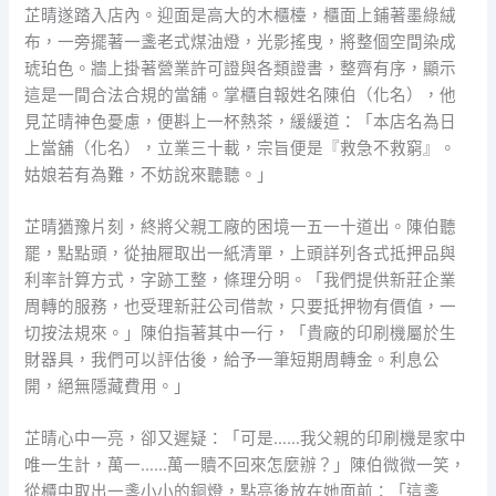
芷晴遂踏入店內。迎面是高大的木櫃檯，櫃面上鋪著墨綠絨
布，一旁擺著一盞老式煤油燈，光影搖曳，將整個空間染成
琥珀色。牆上掛著營業許可證與各類證書，整齊有序，顯示
這是一間合法合規的當舖。掌櫃自報姓名陳伯（化名），他
見芷晴神色憂慮，便斟上一杯熱茶，緩緩道：「本店名為日
上當舖（化名），立業三十載，宗旨便是『救急不救窮』。
姑娘若有為難，不妨說來聽聽。」
芷晴猶豫片刻，終將父親工廠的困境一五一十道出。陳伯聽
罷，點點頭，從抽屜取出一紙清單，上頭詳列各式抵押品與
利率計算方式，字跡工整，條理分明。「我們提供新莊企業
周轉的服務，也受理新莊公司借款，只要抵押物有價值，一
切按法規來。」陳伯指著其中一行，「貴廠的印刷機屬於生
財器具，我們可以評估後，給予一筆短期周轉金。利息公
開，絕無隱藏費用。」
芷晴心中一亮，卻又遲疑：「可是……我父親的印刷機是家中
唯一生計，萬一……萬一贖不回來怎麼辦？」陳伯微微一笑，
從櫃中取出一盞小小的銅燈，點亮後放在她面前：「這盞