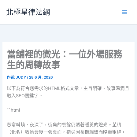
跳
北極星律法網
至
主
要
內
容
當舖裡的微光：一位外場服務
生的周轉故事
作者:
JUDY
/
28 6 月, 2026
以下為符合您需求的HTML格式文章，主旨明確、故事溫潤且
融入SEO關鍵字。
“`html
春寒料峭，夜深了，街角的餐館仍透著暖黃的燈光。芷晴
（化名）收拾最後一張桌面，指尖因長期端盤而略顯粗糙，