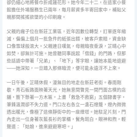
卻仍細心地將餐巾折成蓮花形。她今年二十二，在這家小餐
館擔任外場服務生已兩年，每月薪資多半寄回家中，補貼父
親那間搖搖欲墜的小印刷廠。
父親的廠子位在新莊工業區，近年因數位轉型，訂單逐年縮
減，偏偏上個月一批急件的紙張出錯，被客戶索賠，資金缺
口像雪球般滾大。父親連日嘆氣，母親暗夜垂淚，芷晴心中
如焚，卻無計可施。她曾聽同事說起「借錢」的門路，但那
些話語中帶著「兄弟」、「地下」等字眼，讓她本能地退避
——她深知，一旦踏入那條暗流，便可能永遠浮不上來。
一日午後，芷晴休假，漫無目的地走在新莊老街。春雨剛
歇，青石板路面映著天光，她無意間瞥見一間門面古樸的店
舖，簷下懸著一方木匾，上書「救急不救窮」五個隸書字，
筆鋒溫潤卻不失力道。門口左右各立一盞石燈籠，燈內微微
透出暖光，像極了這條靜街中的一座燈塔。她駐足片刻，門
內走出一位身著灰藍長衫的掌櫃，鬢角斑白，眼神和煦，輕
聲道：「姑娘，進來避避寒吧。」