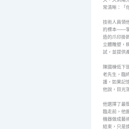
常清晰：「
技術人員領
的標本——
造的爪印掛
立體雕塑，
試，並提供
陳國棟低下
老先生，臨
護，如果記
他說，目光
他選擇了最
臨走前，他
機器做成藝
結束，只是