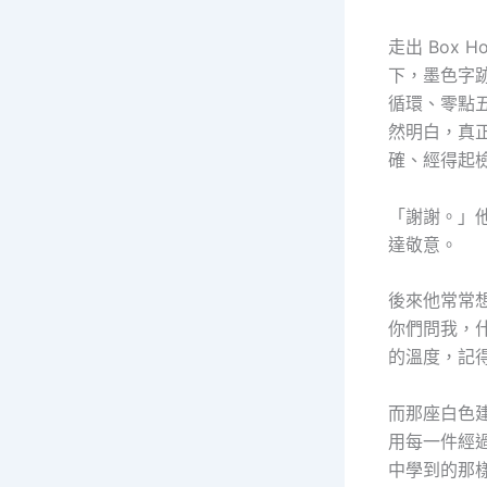
走出 Box
下，墨色字
循環、零點
然明白，真
確、經得起
「謝謝。」
達敬意。
後來他常常
你們問我，
的溫度，記
而那座白色
用每一件經
中學到的那