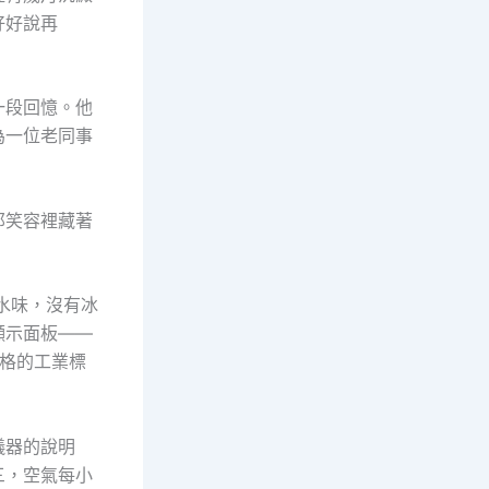
好好說再
一段回憶。他
為一位老同事
那笑容裡藏著
藥水味，沒有冰
顯示面板——
格的工業標
儀器的說明
三，空氣每小