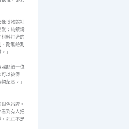
都像博物館裡
毛髮；純銀鑄
子材料打造的
測、耐酸鹼測
質。」
經照顧過一位
念可以被保
寵物紀念。」
的銀色吊牌。
少看到有人把
道，死亡不是