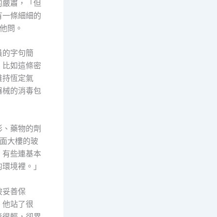
的嚴肅，「但
有一條細細的
他問。
員的字句簡
。比如這條密
維持恆定氣
器械的消毒包
形、藥物的劑
面大樓的玻
，有些連基本
的環境裡。」
被妥善保
。他站了很
音很輕，卻異