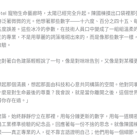
 Hotel 寵物生命藝廊時，太陽已經完全升起。陳國棟摸出口袋裡
跡泛著微微的光。他想著那些數字——十六度、百分之四十五、
五度誤差。這些冰冷的參數，在技術人員口中變成了一組組溫柔
正的專業，不是用華麗的詞藻堆砌出來的，而是像那些數字一樣
檢驗。
他對著白色建築輕輕說了一句，像是對咪咪告別，又像是對某種
想起那個清晨，想起那面由科技和心意共同構築的空間。他對同
什麼是對生命最後的尊重？我會說，就是當你離開之後，這個世
得你存在過。」
建築，始終靜靜佇立在那裡，用每分鐘更新的數字，用每一道精
過工業標準檢驗的紀念品，回應著每一份不捨的思念。就像陳國
樣——真正專業的人，從不靠言語證明自己；他們用每一個細節