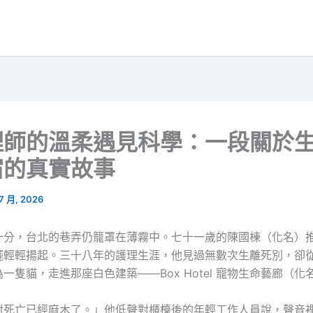
理師的溫柔遇見科學：一段關於
宿的真實故事
 7 月, 2026
十分，台北的巷弄仍籠罩在薄霧中。七十一歲的陳國棟（化名）
擺輕輕揚起。三十八年的護理生涯，他見過無數次生離死別，卻
一隻貓，走進那座白色建築——Box Hotel 寵物生命藝廊（化
對死亡已經麻木了。」他低聲對櫃檯後的年輕工作人員說，聲音