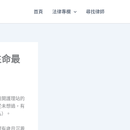
首頁
法律專欄
尋找律師
生命最
推開護理站的
從未想過，有
名）。
裡有歲月沉澱