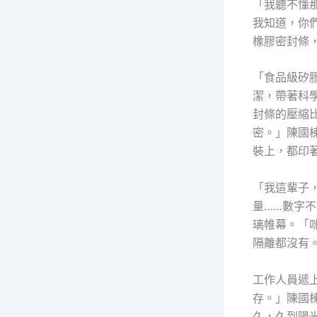
「我聽不懂
我知道，你
橡膠密封條
「食品級矽
潔，帶著科
封條的壓縮
密。」陳國
裝上，都印
「我這輩子
量……數字
璃帷幕。「
隔離都沒有
工作人員遞
存。」陳國
久，久到陽