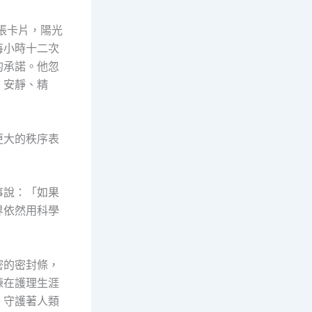
那張卡片，陽光
每小時十二次
的承諾。他忽
，安靜、精
更大的秩序表
事說：「如果
界依然用科學
密的密封條，
棟在護理生涯
，守護著人類