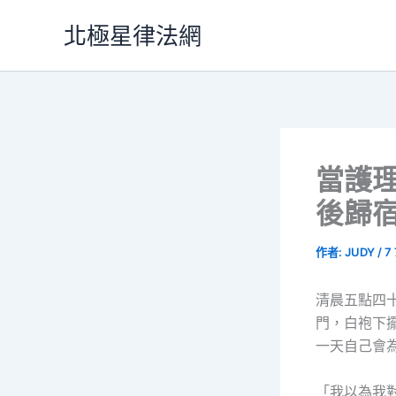
跳
北極星律法網
至
主
要
內
容
當護
後歸
作者:
JUDY
/
7
清晨五點四
門，白袍下
一天自己會為
「我以為我