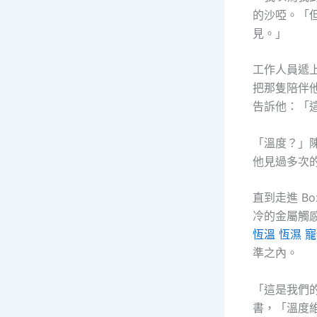
的沙啞。「
見。」
工作人員遞
把那隻陪伴
告訴他：「
「溫度？」
他見過多次
直到走進 B
冷的金屬觸
恆溫 恆濕 
準之內。
「這是我們
書，「溫度