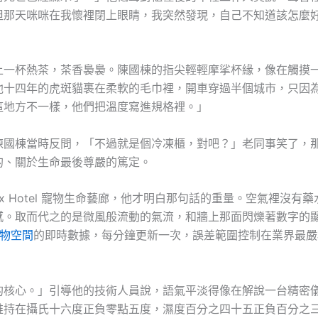
但那天咪咪在我懷裡閉上眼睛，我突然發現，自己不知道該怎麼
上一杯熱茶，茶香裊裊。陳國棟的指尖輕輕摩挲杯緣，像在觸摸
他十四年的虎斑貓裹在柔軟的毛巾裡，開車穿過半個城市，只因
這地方不一樣，他們把溫度寫進規格裡。」
陳國棟當時反問，「不過就是個冷凍櫃，對吧？」老同事笑了，
的、關於生命最後尊嚴的篤定。
ox Hotel 寵物生命藝廊，他才明白那句話的重量。空氣裡沒有
感。取而代之的是微風般流動的氣流，和牆上那面閃爍著數字的
寵物空間
的即時數據，每分鐘更新一次，誤差範圍控制在業界最嚴
的核心。」引導他的技術人員說，語氣平淡得像在解說一台精密
維持在攝氏十六度正負零點五度，濕度百分之四十五正負百分之