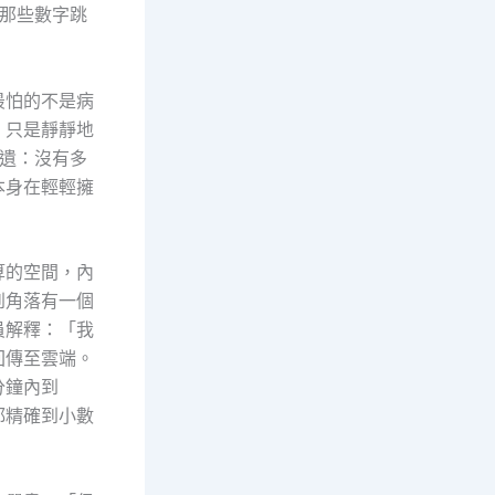
，那些數字跳
最怕的不是病
，只是靜靜地
遺：沒有多
本身在輕輕擁
算的空間，內
到角落有一個
員解釋：「我
回傳至雲端。
分鐘內到
都精確到小數