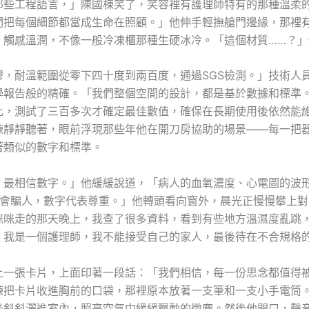
那些工程語言，」陳國棟笑了，笑容裡有護理師特有的那種溫柔
們把每個細節都當成生命在照顧。」他伸手輕撫艙門邊緣，那裡
，觸感溫潤，不像一般冷凍櫃那種生硬冰冷。「這個材質……？」
膠，耐溫範圍從零下四十度到兩百度，通過SGS檢測。」技術人
學報告般的精確。「我們整個空間的設計，都是基於數據和標準
比，測試了三百多次才確定最佳數值，確保在長期使用後依然能
棟靜靜聽著，眼前浮現那些年他在開刀房協助的場景——每一把
著類似的數字和標準。
，最相信數字。」他緩緩說道，「病人的血氧濃度、心電圖的波
不會騙人，數字代表尊重。」他轉頭看向窗外，晨光正慢慢攀上對
咪咪走的那天晚上，我查了很多資料，看到有些地方溫濕度亂跳
。我是一個護理師，我不能接受自己的家人，最後待在不合規格
上一張卡片，上面印著一段話：「我們相信，每一份思念都值得
棟把卡片收進胸前的口袋，那裡原本放著一支筆和一支小手電筒
光斜斜灑進室內，照亮空氣中緩緩飄動的微塵。然後他開口，聲