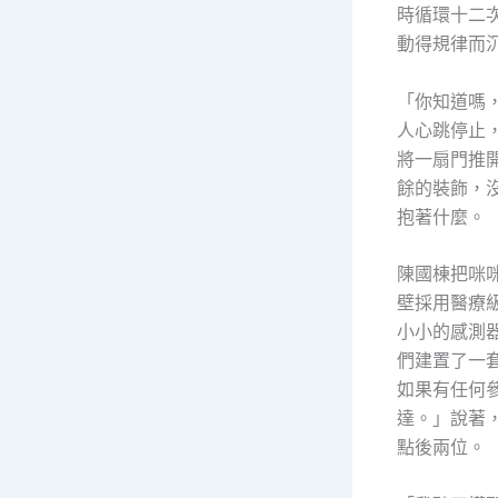
時循環十二
動得規律而
「你知道嗎
人心跳停止
將一扇門推
餘的裝飾，
抱著什麼。
陳國棟把咪
壁採用醫療
小小的感測
們建置了一
如果有任何
達。」說著
點後兩位。