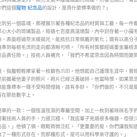
你們這個
寵物 紀念品
的設計，是用什麼標準做的？」
他到另一個區域，那裡展示著各種紀念品的材質與工藝。每一件
掌心大小的琉璃製品，經過七百度高溫燒製，內中封存著一小撮
飾，表面經過奈米級拋光，能抵抗日常佩戴的氧化；還有以高分
精準到每根毛流的走向都清晰可辨。「所有材質都經過重金屬檢
產品責任險。」技術人員補充，「我們不希望思念因為時間而變
頭，指腹輕輕摩挲著一枚銀色爪印。他想起自己護理生涯中，曾
終前握著他妻子的照片，照片已經泛黃破碎。他當時想，如果思
憶能像標本一樣不受時間侵蝕，該有多好。「你們做的，不只是
落在那些數字上。
簡單的一款：一個恆溫恆濕的專屬空間，加上一枚刻著咪咪名字
握著技術人員的手，力道沉穩。「我這輩子見過很多機器，但很
術品。」他頓了頓，眼眶微微泛紅，「更重要的是，你們讓我知
換了一種形式存在。而那種形式，是可以用科學來守護的。」