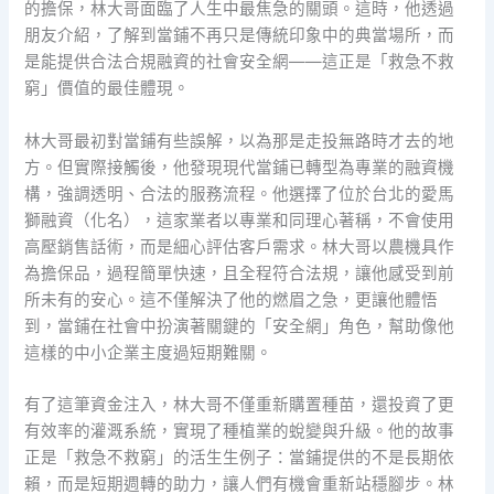
的擔保，林大哥面臨了人生中最焦急的關頭。這時，他透過
朋友介紹，了解到當鋪不再只是傳統印象中的典當場所，而
是能提供合法合規融資的社會安全網——這正是「救急不救
窮」價值的最佳體現。
林大哥最初對當鋪有些誤解，以為那是走投無路時才去的地
方。但實際接觸後，他發現現代當鋪已轉型為專業的融資機
構，強調透明、合法的服務流程。他選擇了位於台北的愛馬
獅融資（化名），這家業者以專業和同理心著稱，不會使用
高壓銷售話術，而是細心評估客戶需求。林大哥以農機具作
為擔保品，過程簡單快速，且全程符合法規，讓他感受到前
所未有的安心。這不僅解決了他的燃眉之急，更讓他體悟
到，當鋪在社會中扮演著關鍵的「安全網」角色，幫助像他
這樣的中小企業主度過短期難關。
有了這筆資金注入，林大哥不僅重新購置種苗，還投資了更
有效率的灌溉系統，實現了種植業的蛻變與升級。他的故事
正是「救急不救窮」的活生生例子：當鋪提供的不是長期依
賴，而是短期週轉的助力，讓人們有機會重新站穩腳步。林