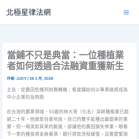
跳
北極星律法網
至
主
要
內
容
當鋪不只是典當：一位種植業
者如何透過合法融資重獲新生
作者:
JUDY
/
26 2 月, 2026
主旨：從農田危機到財務轉機：看當鋪如何以專業融資成為
中小企業的及時雨
在台灣的農業領域，50歲的林大哥（化名）深耕種植業已超
過二十年。他總是自豪地說，自己的雙手能種出最甜美的果
實，但一場突如其來的颱風，卻讓他的農田損失慘重。眼看
下一季的種苗資金無著落，銀行貸款流程緩慢，且需要繁瑣