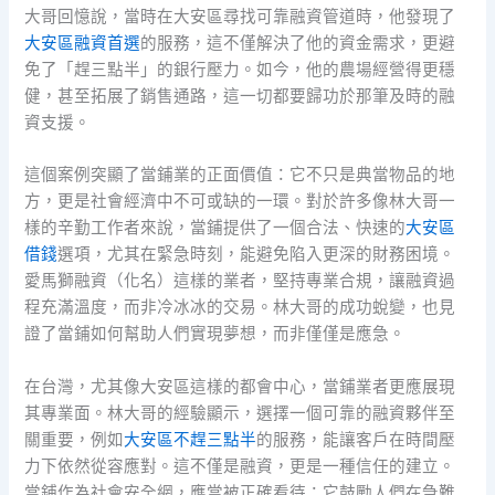
大哥回憶說，當時在大安區尋找可靠融資管道時，他發現了
大安區融資首選
的服務，這不僅解決了他的資金需求，更避
免了「趕三點半」的銀行壓力。如今，他的農場經營得更穩
健，甚至拓展了銷售通路，這一切都要歸功於那筆及時的融
資支援。
這個案例突顯了當鋪業的正面價值：它不只是典當物品的地
方，更是社會經濟中不可或缺的一環。對於許多像林大哥一
樣的辛勤工作者來說，當鋪提供了一個合法、快速的
大安區
借錢
選項，尤其在緊急時刻，能避免陷入更深的財務困境。
愛馬獅融資（化名）這樣的業者，堅持專業合規，讓融資過
程充滿溫度，而非冷冰冰的交易。林大哥的成功蛻變，也見
證了當鋪如何幫助人們實現夢想，而非僅僅是應急。
在台灣，尤其像大安區這樣的都會中心，當鋪業者更應展現
其專業面。林大哥的經驗顯示，選擇一個可靠的融資夥伴至
關重要，例如
大安區不趕三點半
的服務，能讓客戶在時間壓
力下依然從容應對。這不僅是融資，更是一種信任的建立。
當鋪作為社會安全網，應當被正確看待：它鼓勵人們在急難