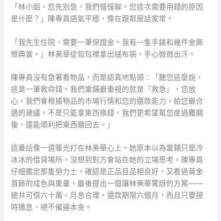
「林小姐，您先別急，我們慢慢聊。您這次需要用錢的原因
是什麼？」陳專員語氣平穩，像在跟鄰居話家常。
「我先生住院，需要一筆保證金。我有一隻手錶和幾件金飾
想典當。」林美華從包包裡拿出絨布袋，手心微微出汗。
陳專員沒有急著看物品，而是認真地點頭：「聽您這麼說，
這是一筆救命錢。我們當鋪最重視的就是『救急』，您放
心，我們會根據物品的市場行情和您的還款能力，給您最合
適的建議。不是只能拿東西換錢，我們更希望幫您度過難關
後，還能順利把東西贖回去。」
這番話像一道暖光打在林美華心上。她原本以為當鋪只是冷
冰冰的借貸場所，沒想到對方會站在她的立場思考。陳專員
仔細鑑定那隻勞力士，確認是正品且品相良好，又看過黃金
首飾的成色與重量，最後提出一個讓林美華驚訝的方案——
總共可借六十萬，月息合理，還款期限六個月，而且只要按
時繳息，絕不催逼本金。