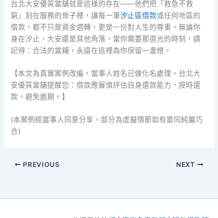
台北大安優質當舖就是這樣的存在——他們把「救急不救
窮」刻在服務的骨子裡，讓每一筆
汐止區借款
或任何地區的
借款，都不只是資金週轉，更是一份對人生的尊重。無論你
身在汐止、大安還是其他角落，當你需要那道光的時刻，請
記得：合法的當鋪，永遠在這裡為你保留一盞燈。
【本文為真實案例改編，當事人姓名已做化名處理。台北大
安優質當舖提醒您：借款應審慎評估自身還款能力，按時還
款，避免逾期。】
(本案例經當事人同意分享，部分為虛擬情節如有雷同純屬巧
合)
PREVIOUS
NEXT