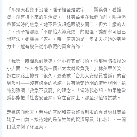
「那幾天我幾乎沒睡，腦子裡全是數字——醫藥費、看護
費、還有接下來的生活費。」林美華坐在我們面前，眼神仍
帶著當時的焦急。她不是沒想過跟親友開口，但六十歲的人
了，骨子裡那股「不願給人添麻煩」的倔強，讓她寧可自己
想辦法。她翻遍了家裡，唯一值錢的是一隻丈夫送她的老勞
力士，還有幾件從小收藏的黃金首飾。
「我第一時間想到當鋪，但心裡其實很怕，怕那種暗摸摸的
小店面，怕人家看我一個老太太就欺負我。」林美華苦笑。
她在網路上搜尋了很久，最後被「台北大安優質當舖」的官
網吸引——沒有誇張的承諾，只有清楚透明的流程說明，還
特別強調「救急不救窮」的理念。「當時我心想，如果連當
鋪都能把『社會安全網』寫在官網上，那至少值得試試。」
走進店面那天，明亮的空間和穿著整齊制服的專員讓林美華
鬆了一口氣。接待她的是位姓陳的資深專員（化名），一開
口就先倒了杯溫茶。