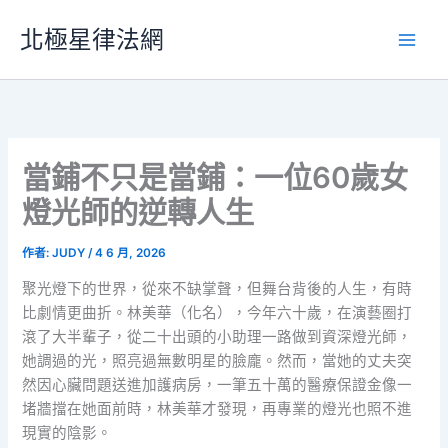
跳
北極星律法網
至
主
要
內
容
當鋪不只是當鋪：一位60歲女
燈光師的逆轉人生
作者:
JUDY
/
4 6 月, 2026
聚光燈下的世界，從來不缺掌聲，但舞台背後的人生，有時
比劇情更曲折。林美華（化名），今年六十歲，在演藝圈打
滾了大半輩子，從二十出頭的小助理一路做到資深燈光師，
她調過的光，照亮過無數明星的臉龐。然而，當她的丈夫突
然因心臟問題送進加護病房，一筆五十萬的醫療保證金像一
堵牆擋在她面前時，林美華才發現，再專業的燈光也照不進
現實的陰影。