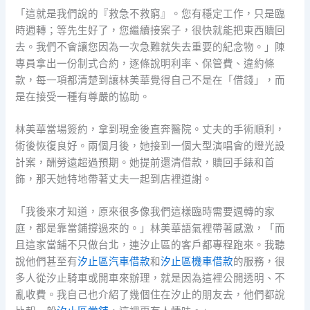
「這就是我們說的『救急不救窮』。您有穩定工作，只是臨
時週轉；等先生好了，您繼續接案子，很快就能把東西贖回
去。我們不會讓您因為一次急難就失去重要的紀念物。」陳
專員拿出一份制式合約，逐條說明利率、保管費、違約條
款，每一項都清楚到讓林美華覺得自己不是在「借錢」，而
是在接受一種有尊嚴的協助。
林美華當場簽約，拿到現金後直奔醫院。丈夫的手術順利，
術後恢復良好。兩個月後，她接到一個大型演唱會的燈光設
計案，酬勞遠超過預期。她提前還清借款，贖回手錶和首
飾，那天她特地帶著丈夫一起到店裡道謝。
「我後來才知道，原來很多像我們這樣臨時需要週轉的家
庭，都是靠當鋪撐過來的。」林美華語氣裡帶著感激，「而
且這家當鋪不只做台北，連汐止區的客戶都專程跑來。我聽
說他們甚至有
汐止區汽車借款
和
汐止區機車借款
的服務，很
多人從汐止騎車或開車來辦理，就是因為這裡公開透明、不
亂收費。我自己也介紹了幾個住在汐止的朋友去，他們都說