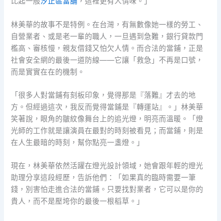
比起一般
汐止區當舖
，這裡更有人情味。」
林美華的故事不是特例。在台灣，有無數像她一樣的勞工、
自營業者、或是老一輩的職人，一旦遇到急難，銀行貸款門
檻高、審核慢，親友借錢又怕欠人情。而合法的當鋪，正是
社會安全網的最後一道防線——它讓「救急」不再是口號，
而是實實在在的機制。
「很多人對當鋪有刻板印象，覺得那是『落難』才去的地
方。但經過這次，我反而覺得當鋪是『轉運站』。」林美華
笑著說，眼角的皺紋像舞台上的追光燈，明亮而溫暖。「燈
光師的工作就是讓演員在最對的時刻被看見；而當鋪，則是
在人生最暗的時刻，幫你點亮一盞燈。」
現在，林美華依然活躍在燈光設計領域，她會跟年輕的燈光
助理分享這段經歷，告訴他們：「如果真的臨時需要一筆
錢，別害怕走進合法的當鋪。只要找對業者，它可以是你的
貴人，而不是壓垮你的最後一根稻草。」