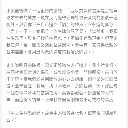
小美最後做了一個很妙的總結：「我以前覺得當鋪是走投無
路才會去的地方，現在反而覺得它是社會安全網的最後一道
防線。只要你不把自己逼到『窮』的地步，它永遠能幫你
『急』一下。」她把手上的名牌包晃了晃，「當然啦，我現
在學乖了，與其把錢花在買包上，不如多存點現金。但至少
我知道，萬一哪天又遇到緊急狀況，台中有一家值得信賴的
台中當舖
，會用最專業的速度幫我解決問題。」
走出咖啡廳的時候，陽光正好灑在人行道上。我突然覺得，
這個社會對當鋪的偏見，或許就像小美一開始那樣，來自於
不了解。當我們願意用開放的心態去認識一個行業的正面價
值，並學會在「救急」與「不救窮」之間找到平衡，那麼每
一個看似冷冰冰的當舖招牌，其實都藏著一份溫暖的人情
味。而這份人情味，正是社會安全網裡最不可或缺的溫度。
（本文為觀點評論，故事中人物皆為化名，如有雷同純屬巧
合。）