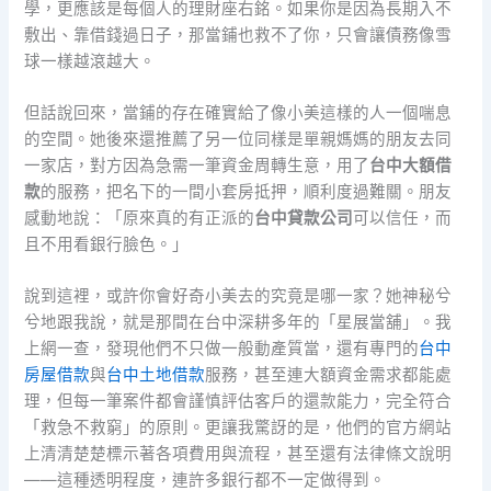
學，更應該是每個人的理財座右銘。如果你是因為長期入不
敷出、靠借錢過日子，那當鋪也救不了你，只會讓債務像雪
球一樣越滾越大。
但話說回來，當鋪的存在確實給了像小美這樣的人一個喘息
的空間。她後來還推薦了另一位同樣是單親媽媽的朋友去同
一家店，對方因為急需一筆資金周轉生意，用了
台中大額借
款
的服務，把名下的一間小套房抵押，順利度過難關。朋友
感動地說：「原來真的有正派的
台中貸款公司
可以信任，而
且不用看銀行臉色。」
說到這裡，或許你會好奇小美去的究竟是哪一家？她神秘兮
兮地跟我說，就是那間在台中深耕多年的「星展當舖」。我
上網一查，發現他們不只做一般動產質當，還有專門的
台中
房屋借款
與
台中土地借款
服務，甚至連大額資金需求都能處
理，但每一筆案件都會謹慎評估客戶的還款能力，完全符合
「救急不救窮」的原則。更讓我驚訝的是，他們的官方網站
上清清楚楚標示著各項費用與流程，甚至還有法律條文說明
——這種透明程度，連許多銀行都不一定做得到。