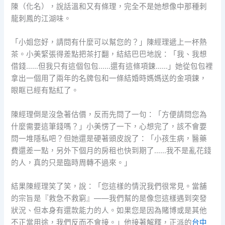
陳（化名），說話溫和又有條理，完全不是她想像中那種刺
龍刺鳳的江湖味。
「小姐您好，請問有什麼可以幫您的？」陳經理遞上一杯熱
茶。小美緊張得差點把茶打翻，結結巴巴地說：「我、我想
借錢……但我只有這個包包……還有這條項鍊……」她從包包裡
拿出一個用了兩年的名牌包和一條結婚時媽媽送的金項鍊，
眼眶已經有點紅了。
陳經理倒是沒急著估價，反而先問了一句：「方便請問您為
什麼需要這筆錢嗎？」小美愣了一下，心想完了，該不會要
問一堆隱私吧？但她還是硬著頭皮說了：「小孩生病，醫藥
費還差一點，另外下個月的房租也快到期了……我不是亂花錢
的人，真的只是臨時周轉不過來。」
結果陳經理笑了笑，說：「您這樣的情況我們很常見。當舖
的宗旨是『救急不救窮』——我們幫的是像您這樣遇到突發
狀況、但本身有還款能力的人。如果您是因為賭博或是其他
不正當用途，我們反而不會接。」他接著解釋，正派的
台中