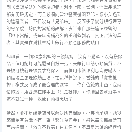
她說得沒錯。根據我後來的了解，正規的當舖業者其實都受
到《當舖業法》的嚴格規範，利率上限、當期、流當品處理
都有明確規定，而且必須向當地警察機關登記。像小美遇到
的這種業者，不但沒有「兄弟味」，反而多了幾分銀行理專
的專業感。坊間對當鋪的誤解，多半來自那些違法經營的
「地下當舖」或是以當舖為名的重利盤剝者。真正合法的業
者，其實是在幫社會補上銀行不願意服務的缺口。
想想看，一個20歲出頭的單親媽媽，沒有不動產、沒有擔保
品、信用紀錄可能還是白紙一張，去銀行申請小額信貸，不
是被打槍就是被要求找保人。而信用卡循環利息高得嚇人，
預借現金更是飲鴆止渴。在這種情況下，當舖的「實物抵
押」模式反而成了最合理的選擇——你有值錢的東西，我就
借你錢，東西還在你手上（只是抵押），你贖回去就沒事。
這不就是一種「救急」的概念嗎？
當然，並不是說當鋪可以解決所有問題。小美也承認，她後
來開始有意識地存一筆「緊急預備金」，避免每次都靠當東
西來過關。「救急不救窮」這五個字，不單是當鋪的經營哲