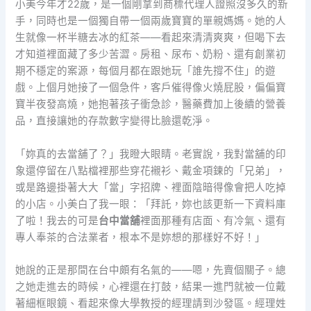
小美今年才22歲，是一個剛拿到商標代理人證照沒多久的新
手，同時也是一個獨自帶一個兩歲寶寶的單親媽媽。她的人
生就像一杯半糖去冰的紅茶——看起來清清爽爽，但喝下去
才知道裡面藏了多少苦澀。房租、尿布、奶粉、還有創業初
期不穩定的案源，每個月都在跟她玩「誰先撐不住」的遊
戲。上個月她接了一個急件，客戶催得像火燒屁股，偏偏寶
寶半夜發高燒，她抱著孩子衝急診，醫藥費加上後續的營養
品，直接讓她的存款數字變得比臉還乾淨。
「妳真的去當舖了？」我瞪大眼睛。老實說，我對當舖的印
象還停留在八點檔裡那些穿花襯衫、戴金項鍊的「兄弟」，
或是路邊掛著大大「當」字招牌、裡面陰暗得像會把人吃掉
的小店。小美白了我一眼：「拜託，妳也該更新一下資料庫
了啦！我去的可是
台中當舖
裡面那種有店面、有冷氣、還有
專人奉茶的合法業者，根本不是妳想的那樣好不好！」
她說的正是那間在台中頗有名氣的——嗯，先賣個關子。總
之她走進去的時候，心裡還在打鼓，結果一進門就被一位戴
著細框眼鏡、看起來像大學教授的經理請到沙發區。經理姓