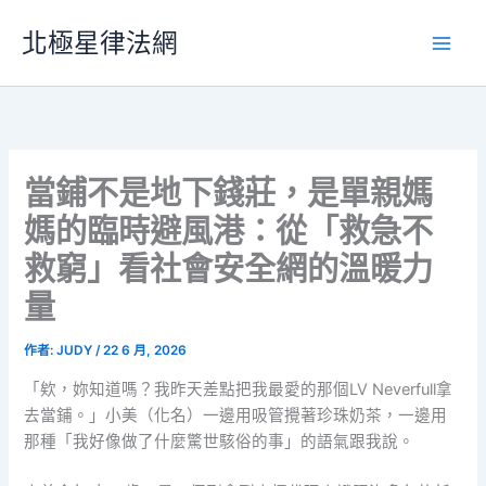
跳
北極星律法網
至
主
要
內
容
當鋪不是地下錢莊，是單親媽
媽的臨時避風港：從「救急不
救窮」看社會安全網的溫暖力
量
作者:
JUDY
/
22 6 月, 2026
「欸，妳知道嗎？我昨天差點把我最愛的那個LV Neverfull拿
去當鋪。」小美（化名）一邊用吸管攪著珍珠奶茶，一邊用
那種「我好像做了什麼驚世駭俗的事」的語氣跟我說。