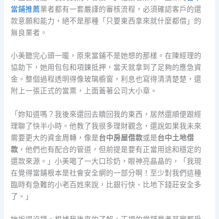
當鋪推薦
業者都有一套嚴謹的審核流程，必須確認客戶的還
款意願和能力，絕不是那種「只要東西拿來就什麼都借」的
無良業者。
小美聽完心頭一暖，原來當鋪不是她想的那樣。在陳經理的
協助下，她用包包和項鍊抵押，當天就拿到了足夠的應急資
金。整個過程透明得像玻璃櫥窗，利息也寫得清清楚楚，還
附上一張正式的當票，上面蓋著公司大小章。
「妳知道嗎？我後來還回去贖回我的東西，居然還順便跟經
理聊了快半小時。他教了我很多理財觀念，還說如果我未來
需要更大的資金周轉，像是
台中房屋借款
或是
台中土地借
款
，他們也有配合的管道，但前提是要有正當用途和穩定的
還款來源。」小美喝了一大口珍奶，眼神亮晶晶的，「我現
在覺得當鋪根本是社會安全網的一部分啊！至少對我們這種
臨時有急難的小老百姓來說，比銀行快、比地下錢莊安全多
了。」