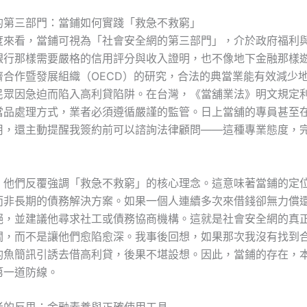
的第三部門：當鋪如何實踐「救急不救窮」
度來看，當鋪可視為「社會安全網的第三部門」，介於政府福利
銀行那樣需要嚴格的信用評分與收入證明，也不像地下金融那樣
濟合作暨發展組織（OECD）的研究，合法的典當業能有效減少
民眾因急迫而陷入高利貸陷阱。在台灣，《當舖業法》明文規定
當品處理方式，業者必須遵循嚴謹的監管。日上當舖的專員甚至
用，還主動提醒我簽約前可以諮詢法律顧問——這種專業態度，
。
，他們反覆強調「救急不救窮」的核心理念。這意味著當鋪的定
而非長期的債務解決方案。如果一個人連續多次來借錢卻無力償
絕，並建議他尋求社工或債務協商機構。這就是社會安全網的真
關，而不是讓他們愈陷愈深。我事後回想，如果那次我沒有找到
釣魚簡訊引誘去借高利貸，後果不堪設想。因此，當鋪的存在，
第一道防線。