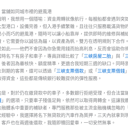
：當鋪如同城市裡的避風港
說明，我想用一個隱喻：資金周轉就像航行，每艘船都會遇到突
大型港口，設備完善，但入港手續繁雜，且往往只服務載滿貨物
是小而巧的避風港，隨時可以讓小船靠岸，提供即時的維修與補
費，它需要你以誠信為錨，以資產為帆，雙方在透明規則下合作
是如此——他們不會因為你急需用錢而抬高利息，反而會協助你
當時名下有房子和車子，專員詳細比較了「
三峽房屋二胎
」與「
，後者因為審核快、額度精準，更適合我短期三週的缺口。同時
未到期的客票，還可以透過「
三峽支票借款
」或「
三峽支票借錢
取得資金，這些都是傳統銀行較難提供的彈性服務。
的是，對於仍在繳貸款中的車子，多數銀行拒絕受理，但合法當
錢
」的選項，只要車子殘值足夠，依然可以取得周轉金。這讓我
金融體系中重要的補缺者，專門服務那些被主流金融機構忽略的
次經驗中，我選擇將名下無貸款的汽車作為質押，三天內就拿到
，客戶也在兩週後還款，我隨即贖回愛車，一切安然無事。