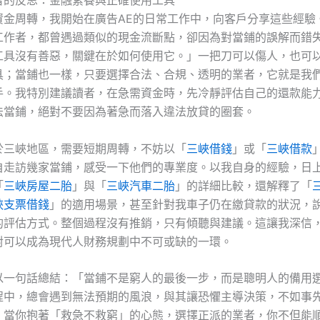
者的反思：金融素養與正確使用工具
資金周轉，我開始在廣告AE的日常工作中，向客戶分享這些經驗
工作者，都曾遇過類似的現金流斷點，卻因為對當鋪的誤解而錯
工具沒有善惡，關鍵在於如何使用它。」一把刀可以傷人，也可
具；當鋪也一樣，只要選擇合法、合規、透明的業者，它就是我
手。我特別建議讀者，在急需資金時，先冷靜評估自己的還款能
法當鋪，絕對不要因為著急而落入違法放貸的圈套。
於三峽地區，需要短期周轉，不妨以「
三峽借錢
」或「
三峽借款
自走訪幾家當鋪，感受一下他們的專業度。以我自身的經驗，日
「
三峽房屋二胎
」與「
三峽汽車二胎
」的詳細比較，還解釋了「
峽支票借錢
」的適用場景，甚至針對我車子仍在繳貸款的狀況，
的評估方式。整個過程沒有推銷，只有傾聽與建議。這讓我深信
對可以成為現代人財務規劃中不可或缺的一環。
以一句話總結：「當鋪不是窮人的最後一步，而是聰明人的備用
程中，總會遇到無法預期的風浪，與其讓恐懼主導決策，不如事
。當你抱著「救急不救窮」的心態，選擇正派的業者，你不但能