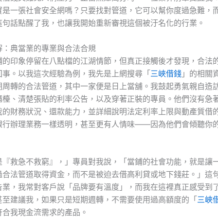
實是一張社會安全網嗎？只要找對管道，它可以幫你度過急難，
這句話點醒了我，也讓我開始重新審視這個被汙名化的行業。
解：典當業的專業與合法合規
鋪的印象停留在八點檔的江湖情節，但真正接觸後才發現，合法
回事。以我這次經驗為例，我先是上網搜尋「
三峽借錢
」的相關
期周轉的合法管道，其中一家便是日上當舖。我鼓起勇氣親自造
櫃檯、清楚張貼的利率公告，以及穿著正裝的專員。他們沒有急
我的財務狀況、還款能力，並詳細說明法定利率上限與動產質借
銀行辦理業務一樣透明，甚至更有人情味——因為他們會傾聽你
。
是『救急不救窮』，」專員對我說，「當鋪的社會功能，就是讓
過合法管道取得資金，而不是被迫去借高利貸或地下錢莊。」這
告業，我常對客戶說「品牌要有溫度」，而我在這裡真正感受到
甚至建議我，如果只是短期週轉，不需要使用過高額度的「
三峽
符合我現金流需求的產品。