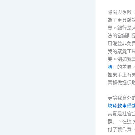
隱喻與象徵
為了更具體
暴。銀行是
法的當鋪則
風港並非免
我的感覺正
奏。例如我
胎
」的差異
如果手上有
票據做擔保
更讓我意外
峽貸款車借
其實是社會
群」。在這
付了製作費