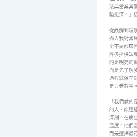
法典當業其
陷愈深。」
從誤解到理
過去我對當
全不是那麼
許多提供短
的是明亮的
而是先了解
過程就像在
是只看數字
「我們做的
的人，能透
深刻。在廣
溫度。他們
而是選擇最