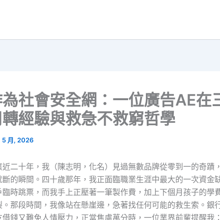
作為社會安全網：一位廣告AE在
周轉經驗與救急不救窮哲學
1 5 月, 2026
滾近二十年，我（陳志明，化名）見過無數品牌從零到一的奇蹟
就斷的瞬間。四十歲那年，我正面臨職業生涯中最大的一次資金
戶臨時跳票，而我手上正壓著一筆製作費，加上下個月孩子的學
裂。那段時間，我像站在懸崖邊，急著找任何可能的救生索。銀
友借錢又難免人情壓力，正當焦慮萬分時，一位業界前輩提醒我