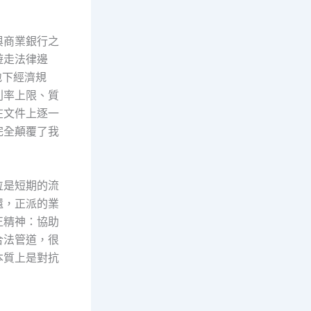
與商業銀行之
遊走法律邊
地下經濟規
利率上限、質
在文件上逐一
完全顛覆了我
位是短期的流
還，正派的業
正精神：協助
合法管道，很
本質上是對抗