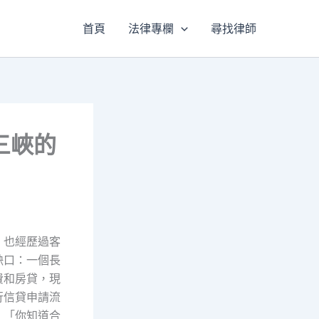
首頁
法律專欄
尋找律師
三峽的
，也經歷過客
缺口：一個長
費和房貸，現
行信貸申請流
：「你知道合