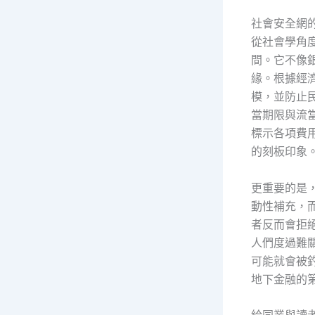
社會安全網
從社會學角
間。它不像
緣。根據經
模，並防止
當期限與流
標示各項費
的刻板印象
更重要的是
動性補充，
者反而會拒
人們度過難
可能就會被
地下金融的