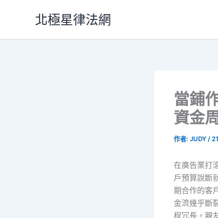
跳
北極星律法網
至
主
要
內
容
當鋪
資金
作者:
JUDY
/
2
在廣告業打
戶預算說斷
期合作的客
金流幾乎斷
程冗長，親