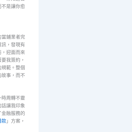
而不是讓你愈
的當鋪業者完
資訊，發現有
訪，迎面而來
著要我簽約，
的規範。整個
的故事，而不
一時周轉不靈
句話讓我印象
了金融服務的
借款
」方案，