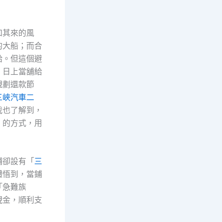
如其來的風
的大船；而合
給。但這個避
。日上當舖給
規劃還款節
三峽汽車二
我也了解到，
」的方式，用
鋪卻設有「
三
體悟到，當鋪
「急難族
現金，順利支