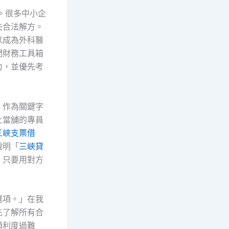
。很多中小企
失合法解方。
以成為外科醫
們財務工具箱
力，並優先考
」作為關鍵字
上當舖的專員
三峽支票借
說明「
三峽貸
，只要用對方
選項。」在我
先了解所有合
順利度過難