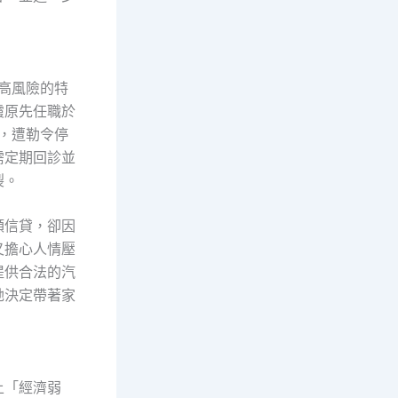
高風險的特
霞原先任職於
，遭勒令停
需定期回診並
裂。
額信貸，卻因
又擔心人情壓
提供合法的汽
她決定帶著家
上「經濟弱