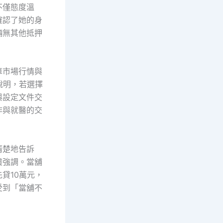
不僅態度溫
確認了她的身
輛無其他抵押
車市場行情與
說明，若選擇
與設定文件交
作與就醫的交
清楚地告訴
霞強調。當舖
貸10萬元，
受到「當舖不