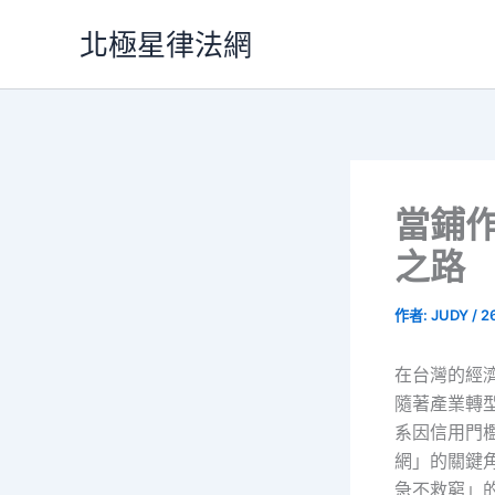
跳
北極星律法網
至
主
要
內
容
當鋪
之路
作者:
JUDY
/
2
在台灣的經
隨著產業轉
系因信用門
網」的關鍵
急不救窮」