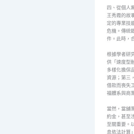
四、從個人
王秀霞的故
定的專業技
危機。傳統
件。此時，
根據學者研
供「速度型
多樣化擔保
資源；第三
借款而喪失
福體系與商
當然，當舖
約金，甚至
至關重要。
息依法計算