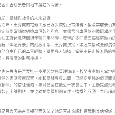
是區別合法業者與地下錢莊的關鍵。
結局：當舖與社會的未來對話
稿之際，王秀霞的電鍍工廠已逐步恢復正常運轉，但產業前景仍
會定時到當舖繳納機車借款的利息，並保留汽車借款的循環額度
她在工廠休息時間與年輕同事閒聊，發現許多同樣面臨經濟壓力
持著「黑道背景」的刻板印象。王秀霞決定，等這次借款全部清
夥伴分享自己的真實經驗，讓更多人知道：當鋪不是走投無路的
業、有溫度的財務後援。
她也在思考是否要進一步學習財務管理知識，甚至考慮加入當地
穩健的家庭資產配置。她和當舖專員之間，已經從單純的借貸關
康夥伴」的信任連結。專員甚至在最近一次會面中，主動提醒她
貸款」申請期限，並協助她準備相關文件。這樣的互動，早已超
。
霞是否會因為產業轉型而失業？她是否能夠順利轉職到其他領域