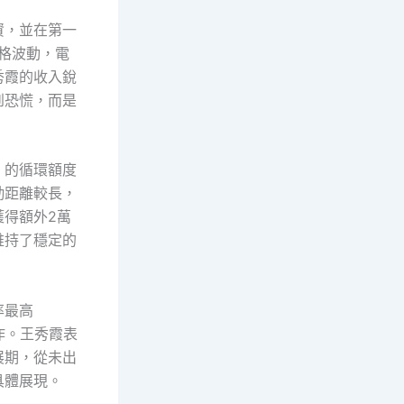
資，並在第一
格波動，電
秀霞的收入銳
到恐慌，而是
」的循環額度
勤距離較長，
獲得額外2萬
維持了穩定的
率最高
作。王秀霞表
展期，從未出
具體展現。