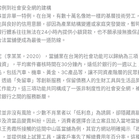
案例到社會安全網的建構
事並非單一特例。在台灣，有數十萬名像她一樣的基層技術勞工
能與良好的信用意願，卻因為產業結構變遷或家庭突發變故，暫
銀行體系往往無法在24小時內提供小額貸款，也不願承接無擔保
合法當舖便成為最後一道防線。
究（李某某，2020），當舖業在台灣的社會功能可以歸納為三項
融資」，平均案件審核時間在30分鐘內，遠低於銀行的一週以上
品，包括汽車、機車、黃金、3C產品等，讓不同資產階層的民眾
，透過「免留車」等創新服務，保留債務人的生財工具與生活品
工作能力。這三項功能共同構成了一張非制度性的社會安全網，
業銀行之間的服務斷層。
業並非沒有風險。少數不肖業者以「低利息」為誘餌，卻隱藏高
涉及流當品變賣糾紛。因此，消費者選擇合法立案且加入當地當
以王秀霞所接觸的這間中山區當舖為例，其官方網站明確揭示「
」，並提供線上試算工具，讓客戶事先了解總費用年百分率。這