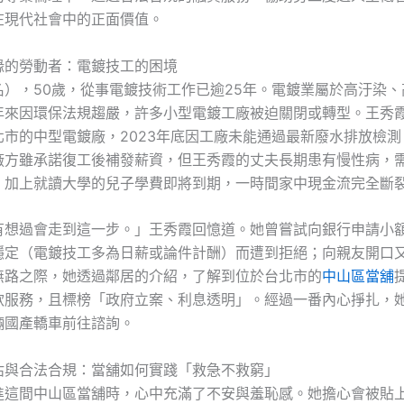
在現代社會中的正面價值。
緣的勞動者：電鍍技工的困境
名），50歲，從事電鍍技術工作已逾25年。電鍍業屬於高汙染、
年來因環保法規趨嚴，許多小型電鍍工廠被迫關閉或轉型。王秀
北市的中型電鍍廠，2023年底因工廠未能通過最新廢水排放檢測
廠方雖承諾復工後補發薪資，但王秀霞的丈夫長期患有慢性病，
，加上就讀大學的兒子學費即將到期，一時間家中現金流完全斷
有想過會走到這一步。」王秀霞回憶道。她曾嘗試向銀行申請小
穩定（電鍍技工多為日薪或論件計酬）而遭到拒絕；向親友開口
無路之際，她透過鄰居的介紹，了解到位於台北市的
中山區當舖
款服務，且標榜「政府立案、利息透明」。經過一番內心掙扎，
輛國產轎車前往諮詢。
估與合法合規：當舖如何實踐「救急不救窮」
進這間中山區當舖時，心中充滿了不安與羞恥感。她擔心會被貼