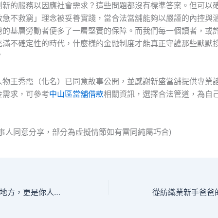
創新的服務以因應社會需求？這些問題都沒有標準答案。但可以
救急不救窮」理念被妥善實踐，當合法當舖能夠以嚴謹的內控與
灣的基層勞動者便多了一層堅實的保障。而我們每一個讀者，或
充滿不確定性的時代，什麼樣的金融制度才能真正守護那些默默
？
人物王秀霞（化名）已同意故事公開，並感謝新盛當舖提供專業
金需求，可參考
中山區當舖借款
相關資訊，選擇合法管道，為自
當事人同意分享，部分為虛擬情節如有雷同純屬巧合)
當鋪不只是借錢的地方，更是你人生低谷時的救命繩索