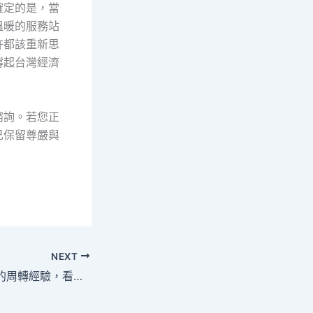
確定的是，當
溫暖的服務站
許都該重新思
撐起台灣經濟
諮詢。若您正
己保留尊嚴與
NEXT
從紡織業新手爸爸的周轉經驗，看當鋪如何成為社會安全網的關鍵支柱