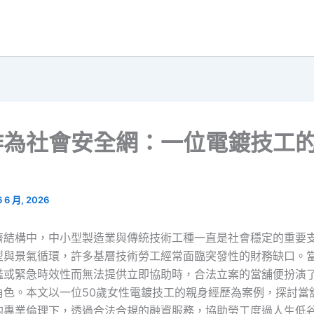
作為社會安全網：一位電鍍技工
6 6 月, 2026
濟結構中，中小型製造業與傳統技術工種一直是社會穩定的重要
型與景氣循環，許多基層技術勞工經常面臨突發性的財務缺口。
檻或緊急時效性而無法提供立即協助時，合法立案的當舖便扮演
角色。本文以一位50歲女性電鍍技工的親身經歷為案例，探討當
的專業倫理下，透過合法合規的融資服務，協助勞工度過人生低