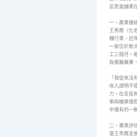
反思當舖業
一、產業邊
王秀霞（化
種行業，近
一家位於新
工三個月。
負擔醫藥費
「我從來沒
收入證明不
力。在走投
車與機車借
中僅有的一
二、專業評
當王秀霞走