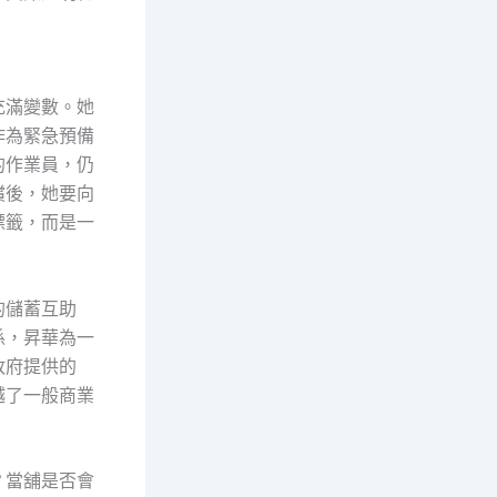
充滿變數。她
作為緊急預備
的作業員，仍
償後，她要向
標籤，而是一
的儲蓄互助
係，昇華為一
政府提供的
越了一般商業
？當舖是否會