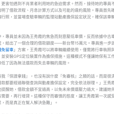
，更害怕遇到不肖業者利用她的急迫需求。然而，接待她的專員
說明了借款流程、月息計算方式以及可能的違約風險。專員首先
輛行照，並當場查驗車輛的監理站動產擔保設定狀況，確保該車
中，專員並未因為王秀霞的焦急而刻意壓低車價，反而依據中古
況，給出了一個合理的借款額度——新台幣15萬元。專員進一步
鋪免留車
」方案，王秀霞可以將車輛繼續使用，僅需將行車執照
，並安裝GPS定位裝置作為擔保措施。這種模式不僅讓她保有工
降低了因為無法還款而失去車輛的風險。
叫我『保證拿錢』，也沒有說什麼『免審核』之類的話，而是很
借款都要經過聯徵查詢與動產擔保設定，完全依法辦理。」王秀
動提醒她，借款金額不宜過高，以免未來償還壓力過大，建議她先
有需要，再行增貸。這種保守而審慎的態度，讓王秀霞第一次感
業，而是真正在幫人解決急難」。