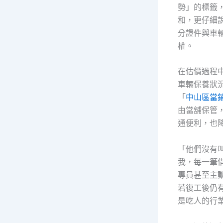
勢」的標籤
和，更仔細
分證件與車
權。
在估價過程
車輛保養狀
「
中山區當
由當舖保管
通便利，也
「他們沒有
我，每一筆
專員甚至主
若復工後仍
是吃人的行