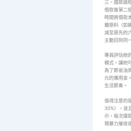
三、還款過
借款後第二
時間將借款
鍍原料（如
減至原先的
主動回到同
專員評估她
模式，讓她
為了節省油
元的備用金
生活節奏。
值得注意的
30%），
示，每次還
現暴力催收