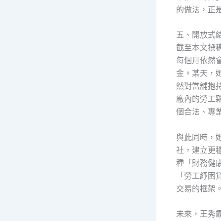
的做法，正
五、開放式
截至本文撰
每個月依然
金。某天，
然對當舖抱
廠內的勞工
個合法、專
與此同時，
社，建立更
種「財務健
「勞工紓困
交易的框架
未來，王秀