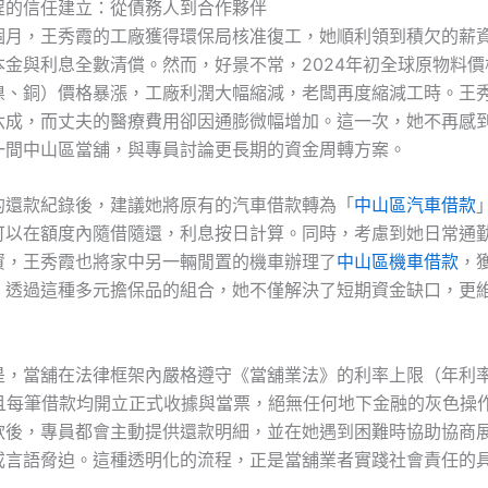
程的信任建立：從債務人到合作夥伴
個月，王秀霞的工廠獲得環保局核准復工，她順利領到積欠的薪
本金與利息全數清償。然而，好景不常，2024年初全球原物料價
鎳、銅）價格暴漲，工廠利潤大幅縮減，老闆再度縮減工時。王
六成，而丈夫的醫療費用卻因通膨微幅增加。這一次，她不再感
一間中山區當舖，與專員討論更長期的資金周轉方案。
的還款紀錄後，建議她將原有的汽車借款轉為「
中山區汽車借款
可以在額度內隨借隨還，利息按日計算。同時，考慮到她日常通
資，王秀霞也將家中另一輛閒置的機車辦理了
中山區機車借款
，
。透過這種多元擔保品的組合，她不僅解決了短期資金缺口，更
是，當舖在法律框架內嚴格遵守《當舖業法》的利率上限（年利
並且每筆借款均開立正式收據與當票，絕無任何地下金融的灰色操
款後，專員都會主動提供還款明細，並在她遇到困難時協助協商
或言語脅迫。這種透明化的流程，正是當舖業者實踐社會責任的