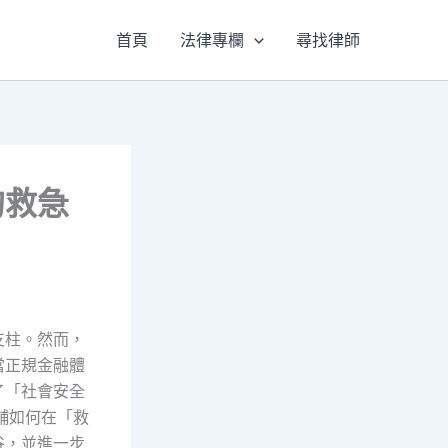
首頁
法律專欄
尋找律師
的救急
支柱。然而，
當正規金融體
了「社會安全
舖如何在「救
谷，並進一步