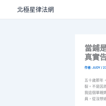
跳
北極星律法網
至
主
要
內
容
當鋪
真實
作者:
JUDY
/
2
五十歲那年
裂。不是因
我這個單親
員，從沒想