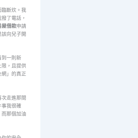
面臨斷炊。我
我撥了電話，
房屋借款
申請
是該向兒子開
看到一則新
上限，且提供
全網」的真正
再次走進那間
件事我很確
。而那個加油
為你的安全