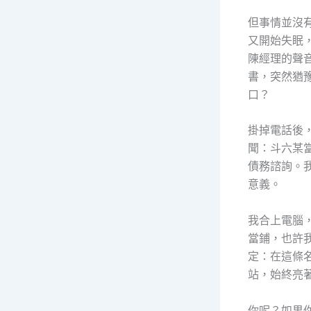
但事情並沒
又開始失眠
陳經理的聲
書，突然猶
口？
掛掉電話後
聞：斗六某
債務諮詢。
意義。
我合上電腦
當鋪，也許
定：在這條
站，始終亮
你呢？如果