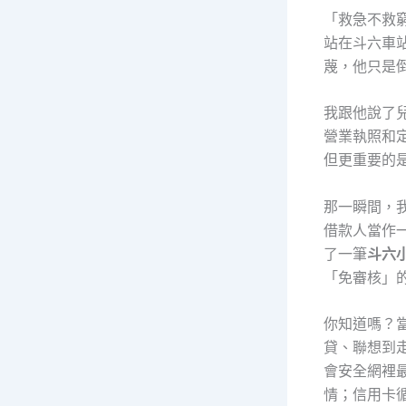
「救急不救
站在斗六車
蔑，他只是
我跟他說了
營業執照和
但更重要的
那一瞬間，
借款人當作
了一筆
斗六
「免審核」
你知道嗎？
貸、聯想到
會安全網裡
情；信用卡