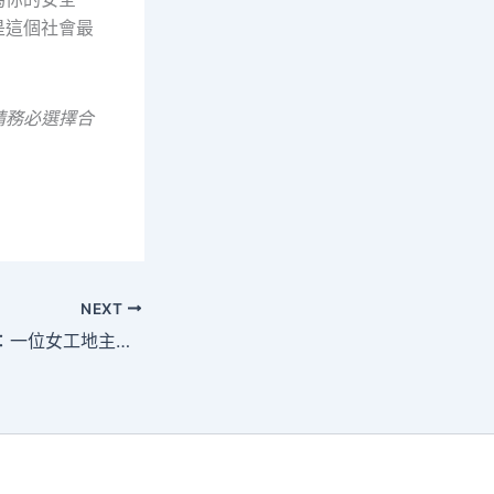
是這個社會最
請務必選擇合
NEXT
鋼筋水泥間的溫柔：一位女工地主任的周轉經驗與社會安全網的真實意義