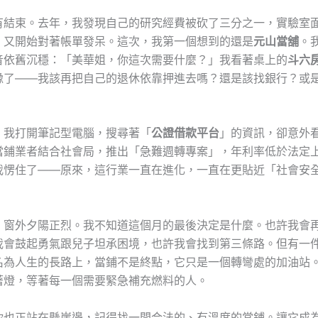
有結束。去年，我發現自己的研究經費被砍了三分之一，實驗室
，又開始對著帳單發呆。這次，我第一個想到的還是
元山當舖
。
音依舊沉穩：「美華姐，你這次需要什麼？」我看著桌上的
斗六
豫了——我該再把自己的退休依靠押進去嗎？還是該找銀行？或
，我打開筆記型電腦，搜尋著「
公證借款平台
」的資訊，卻意外
當鋪業者結合社會局，推出「急難週轉專案」，年利率低於法定
我愣住了——原來，這行業一直在進化，一直在更貼近「社會安
，窗外夕陽正烈。我不知道這個月的最後決定是什麼。也許我會
我會鼓起勇氣跟兒子坦承困境，也許我會找到第三條路。但有一
名為人生的長路上，當鋪不是終點，它只是一個轉彎處的加油站
著燈，等著每一個需要緊急補充燃料的人。
你也正站在懸崖邊，記得找一間合法的、有溫度的當鋪。讓它成