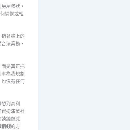
的房屋權狀，
任何憐憫或輕
，指著牆上的
類合法業務，
，而是真正把
利率為我規劃
，也沒有任何
聯想到高利
其實扮演著社
間談錢傷感
額借錢
的方