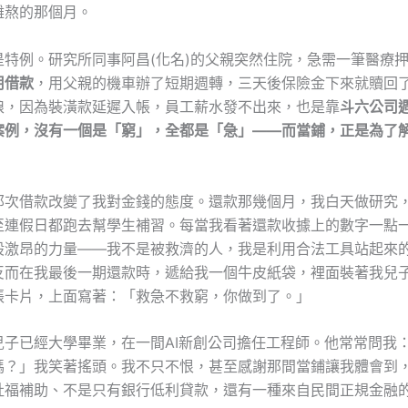
難熬的那個月。
是特例。研究所同事阿昌(化名)的父親突然住院，急需一筆醫療
用借款
，用父親的機車辦了短期週轉，三天後保險金下來就贖回
娘，因為裝潢款延遲入帳，員工薪水發不出來，也是靠
斗六公司
案例，沒有一個是「窮」，全都是「急」——而當鋪，正是為了
那次借款改變了我對金錢的態度。還款那幾個月，我白天做研究
至連假日都跑去幫學生補習。每當我看著還款收據上的數字一點
股激昂的力量——我不是被救濟的人，我是利用合法工具站起來
反而在我最後一期還款時，遞給我一個牛皮紙袋，裡面裝著我兒
張卡片，上面寫著：「救急不救窮，你做到了。」
兒子已經大學畢業，在一間AI新創公司擔任工程師。他常常問我
嗎？」我笑著搖頭。我不只不恨，甚至感謝那間當鋪讓我體會到
社福補助、不是只有銀行低利貸款，還有一種來自民間正規金融