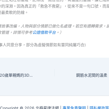
你的深淵。因為真正的「救急不救窮」，從來不是一句口號，而
是最柔軟的防線。
實故事改編，人物與部分情節已做化名處理。若您有週轉需求，
款管道，詳情可參考
公證借款平台
。）
當事人同意分享，部分為虛擬情節如有雷同純屬巧合)
斗南貸款車借款・20歲單親媽的3D打印夢：當舖不是走投無路，是社會安全網
Copyright © 2026 北極星律法網 |
專業免責聲明
|
隱私權政策