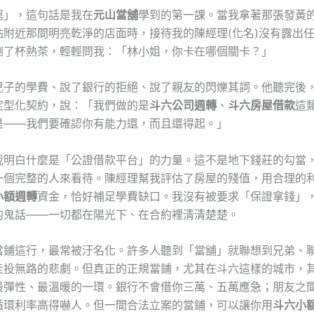
窮」，這句話是我在
元山當舖
學到的第一課。當我拿著那張發黃
站附近那間明亮乾淨的店面時，接待我的陳經理(化名)沒有露出
倒了杯熱茶，輕輕問我：「林小姐，你卡在哪個關卡？」
兒子的學費、說了銀行的拒絕、說了親友的閃爍其詞。他聽完後
定型化契約，說：「我們做的是
斗六公司週轉
、
斗六房屋借款
這
是——我們要確認你有能力還，而且還得起。」
我明白什麼是「公證借款平台」的力量。這不是地下錢莊的勾當
一個完整的人來看待。陳經理幫我評估了房屋的殘值，用合理的
小額週轉
資金，恰好補足學費缺口。我沒有被要求「保證拿錢」
的鬼話——一切都在陽光下、在合約裡清清楚楚。
當鋪這行，最常被汙名化。許多人聽到「當舖」就聯想到兄弟、
走投無路的悲劇。但真正的正規當鋪，尤其在斗六這樣的城市，
最彈性、最溫暖的一環。銀行不會借你三萬、五萬應急；朋友之
循環利率高得嚇人。但一間合法立案的當鋪，可以讓你用
斗六小