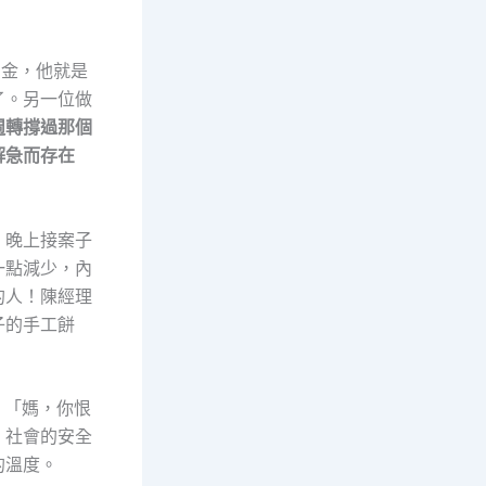
押金，他就是
了。另一位做
週轉撐過那個
解急而存在
，晚上接案子
一點減少，內
的人！陳經理
子的手工餅
：「媽，你恨
，社會的安全
的溫度。