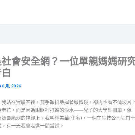
是社會安全網？一位單親媽媽研
告白
3 6 月, 2026
，我站在實驗室裡，雙手顫抖地握著顯微鏡，卻再也看不清玻片
為老花，而是因為眼眶裡打轉的淚水——兒子的大學註冊單，像
媽媽最脆弱的神經上。我叫林美華(化名)，一個在生技公司埋首
過，有一天我會走進一間當鋪。