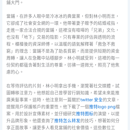
鋪大門。
當鋪，在許多人眼中是冷冰冰的典當業，但對林小明而言，
它卻成了社會安全網的一環。他帶著妻子贈予的結婚戒指，
走進一家合法合規的當鋪，這裡沒有喧嘩的「兄弟」文化，
也沒有「地下」交易的陰影，只有專業的評估與透明的流
程。櫃檯後的資深師傅，以溫暖的語氣解釋著「救急不救
窮」的理念：當鋪不是為了助長貧窮，而是提供短期的資金
周轉，讓人在急難中站穩腳步。林小明感受到，這裡的每一
份契約都蘊含著對生活的尊重，彷彿一道微光，照亮了他焦
慮的心。
在等待評估的片刻，林小明拿出手機，瀏覽著社交媒體，試
圖轉移注意力。他想起自己曾學習行銷知識，希望未來能推
廣美髮事業。這時，他注意到一篇關於
twitter 安全
的文章，
提醒用戶保護帳戶的重要性。他下載了一個
推特logo png
檔
案，用於設計宣傳素材，並仔細研究
推特图标
的演變，以提
升品牌形象。他還查詢了
推特怎么转发
的技巧，想著如何分
享正面故事，讓更多人看見當鋪的社會價值。這些數位工