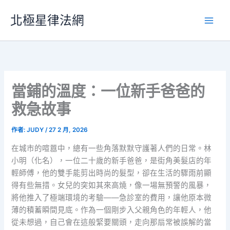
跳
北極星律法網
至
主
要
內
容
當鋪的溫度：一位新手爸爸的
救急故事
作者:
JUDY
/
27 2 月, 2026
在城市的喧囂中，總有一些角落默默守護著人們的日常。林
小明（化名），一位二十歲的新手爸爸，是街角美髮店的年
輕師傅，他的雙手能剪出時尚的髮型，卻在生活的驟雨前顯
得有些無措。女兒的突如其來高燒，像一場無預警的風暴，
將他推入了極端環境的考驗——急診室的費用，讓他原本微
薄的積蓄瞬間見底。作為一個剛步入父親角色的年輕人，他
從未想過，自己會在這般緊要關頭，走向那扇常被誤解的當