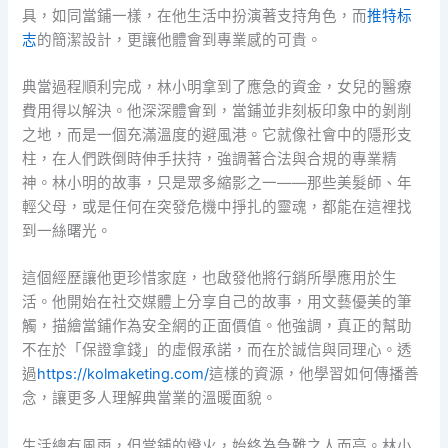
具，如同當鋪一樣，在他生活中扮演著支持角色，而
推特标
志
的簡潔設計，更讓他體會到專業感的可貴。
典當過程順利完成，林小明拿到了應急的資金，女兒的醫療
費用得以解決。他深深體會到，當鋪並非刻板印象中的剝削
之地，而是一個充滿溫度的避風港。它就像社會中的隱形支
柱，在人們跌倒時伸手扶持，強調著合法與合規的專業精
神。林小明的故事，只是眾多縮影之一——那些美髮師、年
輕父母，或是任何在突發危機中掙扎的靈魂，都能在這裡找
到一絲曙光。
這個經歷讓他更珍惜家庭，也啟發他將行銷所學應用於生
活。他開始在社交媒體上分享自己的故事，用文藝優美的筆
觸，描繪當鋪作為安全網的正面價值。他強調，真正的幫助
不在於「保證拿錢」的虛假承諾，而在於誠信與同理心。透
過
https://kolmaketing.com/
這樣的資源，他學習如何傳播善
念，讓更多人理解典當業的溫暖面貌。
生活總有風雨，但當鋪的燈火，始終為急難之人而亮。林小