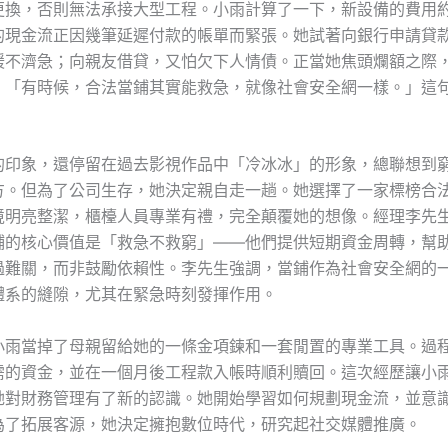
更換，否則無法承接大型工程。小雨計算了一下，新設備的費用
的現金流正因幾筆延遲付款的帳單而緊張。她試著向銀行申請貸
緩不濟急；向親友借貸，又怕欠下人情債。正當她焦頭爛額之際
：「有時候，合法當鋪其實能救急，就像社會安全網一樣。」這
的印象，還停留在過去影視作品中「冷冰冰」的形象，總聯想到
方。但為了公司生存，她決定親自走一趟。她選擇了一家標榜合
境明亮整潔，櫃檯人員專業有禮，完全顛覆她的想像。經理李先
鋪的核心價值是「救急不救窮」——他們提供短期資金周轉，幫
過難關，而非鼓勵依賴性。李先生強調，當鋪作為社會安全網的
體系的縫隙，尤其在緊急時刻發揮作用。
小雨當掉了母親留給她的一條金項鍊和一套閒置的專業工具。過
需的資金，並在一個月後工程款入帳時順利贖回。這次經歷讓小
她對財務管理有了新的認識。她開始學習如何規劃現金流，並意
為了拓展客源，她決定擁抱數位時代，研究起社交媒體推廣。