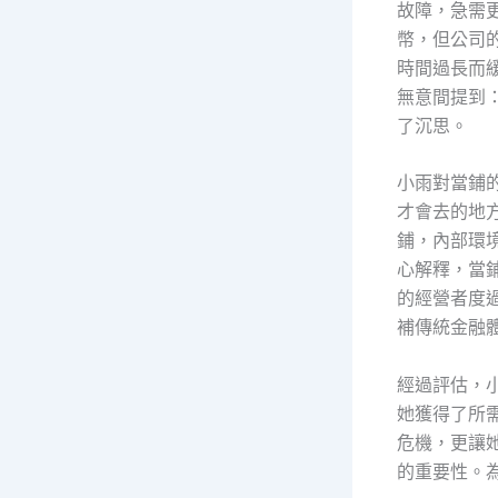
故障，急需
幣，但公司
時間過長而
無意間提到
了沉思。
小雨對當鋪
才會去的地
鋪，內部環
心解釋，當
的經營者度
補傳統金融
經過評估，
她獲得了所
危機，更讓
的重要性。