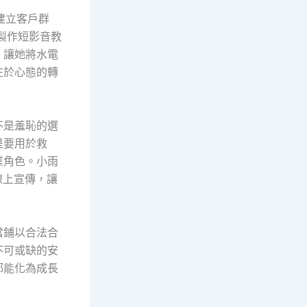
建立客戶群
製作短影音教
，讓她將水電
在於心態的轉
不是羞恥的選
是要用於救
業角色。小雨
線上宣傳，讓
當鋪以合法合
不可或缺的安
都能化為成長