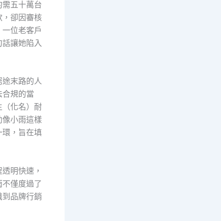
約需五十萬台
款，卻因審核
，一位老客戶
句話讓她陷入
窮途末路的人
法合規的當
生（化名）耐
助像小雨這樣
一環，旨在填
程透明快速，
雨不僅度過了
識到品牌行銷