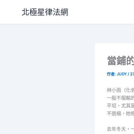
跳
北極星律法網
至
主
要
內
容
當鋪
作者:
JUDY
/
2
林小雨（化
一股不服輸
平坦，尤其
不退縮，她
去年冬天，