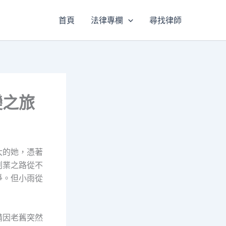
首頁
法律專欄
尋找律師
變之旅
大的她，憑著
創業之路從不
爭。但小雨從
備因老舊突然