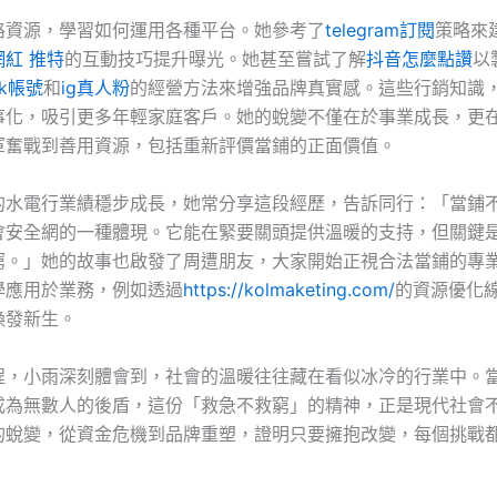
路資源，學習如何運用各種平台。她參考了
telegram訂閱
策略來
網紅 推特
的互動技巧提升曝光。她甚至嘗試了解
抖音怎麼點讚
以
vk帳號
和
ig真人粉
的經營方法來增強品牌真實感。這些行銷知識
事化，吸引更多年輕家庭客戶。她的蛻變不僅在於事業成長，更
軍奮戰到善用資源，包括重新評價當鋪的正面價值。
的水電行業績穩步成長，她常分享這段經歷，告訴同行：「當鋪
會安全網的一種體現。它能在緊要關頭提供溫暖的支持，但關鍵
窮。」她的故事也啟發了周遭朋友，大家開始正視合法當鋪的專
學應用於業務，例如透過
https://kolmaketing.com/
的資源優化
煥發新生。
程，小雨深刻體會到，社會的溫暖往往藏在看似冰冷的行業中。
成為無數人的後盾，這份「救急不救窮」的精神，正是現代社會
的蛻變，從資金危機到品牌重塑，證明只要擁抱改變，每個挑戰