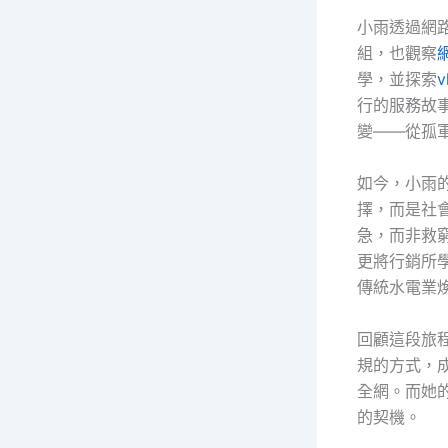
小雨透過網
組，也觀察
學，並探索
行的服務故
變——從孤
如今，小雨
擇，而是社
急，而非救
更將行銷所
傳統水電業
回顧這段旅
規的方式，
全網。而她
的契機。