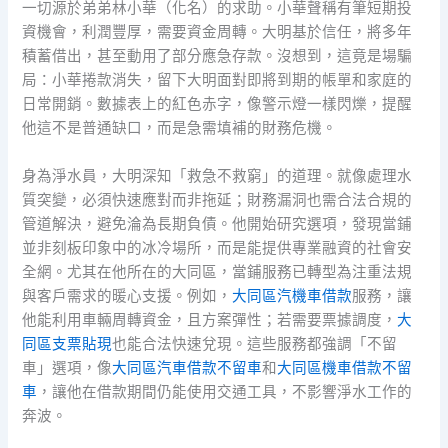
一切源於弟弟林小華（化名）的求助。小華聲稱有筆短期投
資機會，利潤豐厚，需要資金周轉。大明基於信任，將多年
積蓄借出，甚至動用了部分應急存款。沒想到，這竟是場騙
局：小華捲款消失，留下大明面對即將到期的帳單和家庭的
日常開銷。數據表上的紅色赤字，像警示燈一樣閃爍，提醒
他這不是普通缺口，而是急需填補的財務危機。
身為淨水員，大明深知「救急不救窮」的道理。就像處理水
質突變，必須快速應對而非拖延；財務漏洞也需合法合規的
管道解決，避免淪為長期負債。他開始研究選項，發現當鋪
並非刻板印象中的冰冷場所，而是能提供專業融資的社會安
全網。尤其在他所在的大同區，當鋪服務已轉型為注重法規
與客戶需求的暖心支援。例如，
大同區汽機車借款
服務，讓
他能利用車輛周轉資金，且方案彈性；若需要票據調度，
大
同區支票貼現
也能合法快速兌現。這些服務都強調「不留
車」選項，像
大同區汽車借款不留車
和
大同區機車借款不留
車
，讓他在借款期間仍能使用交通工具，不影響淨水工作的
奔波。