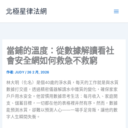
跳
北極星律法網
至
主
要
內
容
當鋪的溫度：從數據解讀看社
會安全網如何救急不救窮
作者:
JUDY
/
26 2 月, 2026
林大明（化名）是個40歲的淨水員，每天的工作就是與水質
數據打交道，透過精密儀器解讀水中雜質的變化，確保家家
戶戶用水安全。他習慣用數據思考生活：每月收入、家庭開
支、儲蓄目標，一切都在他的表格裡井然有序。然而，數據
能預測水質，卻難以預測人心——一場手足背叛，讓他的數
字人生瞬間失衡。