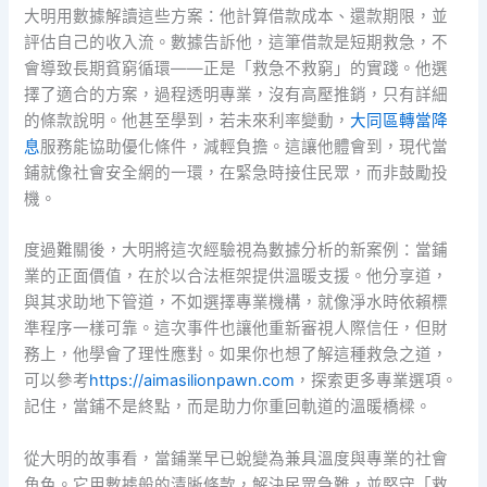
大明用數據解讀這些方案：他計算借款成本、還款期限，並
評估自己的收入流。數據告訴他，這筆借款是短期救急，不
會導致長期貧窮循環——正是「救急不救窮」的實踐。他選
擇了適合的方案，過程透明專業，沒有高壓推銷，只有詳細
的條款說明。他甚至學到，若未來利率變動，
大同區轉當降
息
服務能協助優化條件，減輕負擔。這讓他體會到，現代當
鋪就像社會安全網的一環，在緊急時接住民眾，而非鼓勵投
機。
度過難關後，大明將這次經驗視為數據分析的新案例：當鋪
業的正面價值，在於以合法框架提供溫暖支援。他分享道，
與其求助地下管道，不如選擇專業機構，就像淨水時依賴標
準程序一樣可靠。這次事件也讓他重新審視人際信任，但財
務上，他學會了理性應對。如果你也想了解這種救急之道，
可以參考
https://aimasilionpawn.com
，探索更多專業選項。
記住，當鋪不是終點，而是助力你重回軌道的溫暖橋樑。
從大明的故事看，當鋪業早已蛻變為兼具溫度與專業的社會
角色。它用數據般的清晰條款，解決民眾急難，並堅守「救