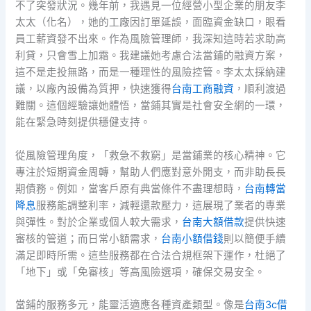
不了突發狀況。幾年前，我遇見一位經營小型企業的朋友李
太太（化名），她的工廠因訂單延誤，面臨資金缺口，眼看
員工薪資發不出來。作為風險管理師，我深知這時若求助高
利貸，只會雪上加霜。我建議她考慮合法當鋪的融資方案，
這不是走投無路，而是一種理性的風險控管。李太太採納建
議，以廠內設備為質押，快速獲得
台南工商融資
，順利渡過
難關。這個經驗讓她體悟，當鋪其實是社會安全網的一環，
能在緊急時刻提供穩健支持。
從風險管理角度，「救急不救窮」是當鋪業的核心精神。它
專注於短期資金周轉，幫助人們應對意外開支，而非助長長
期債務。例如，當客戶原有典當條件不盡理想時，
台南轉當
降息
服務能調整利率，減輕還款壓力，這展現了業者的專業
與彈性。對於企業或個人較大需求，
台南大額借款
提供快速
審核的管道；而日常小額需求，
台南小額借錢
則以簡便手續
滿足即時所需。這些服務都在合法合規框架下運作，杜絕了
「地下」或「免審核」等高風險選項，確保交易安全。
當鋪的服務多元，能靈活適應各種資產類型。像是
台南3c借