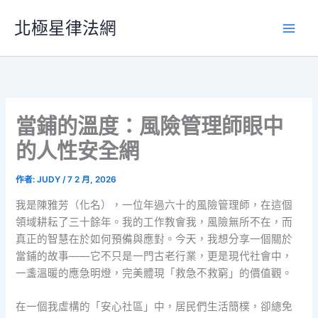
跳
北極星律法網
至
主
要
內
容
當鋪的溫度：風險管理師眼中
的人性安全網
作者:
JUDY
/
7 2 月, 2026
我是陳雅芳（化名），一位年過六十的風險管理師，在這個
領域耕耘了三十餘年。我的工作教會我，風險無所不在，而
真正的智慧在於如何預備與應對。今天，我想分享一個關於
當鋪的故事——它不只是一門古老行業，更是現代社會中，
一盞溫暖的應急明燈，完美體現「救急不救窮」的價值觀。
在一個我虛構的「安心社區」中，居民們生活簡樸，卻總免