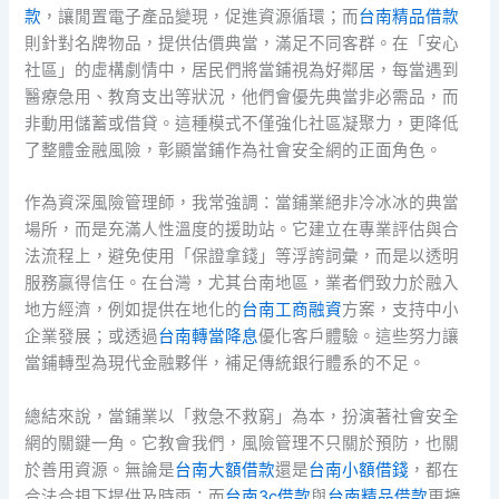
款
，讓閒置電子產品變現，促進資源循環；而
台南精品借款
則針對名牌物品，提供估價典當，滿足不同客群。在「安心
社區」的虛構劇情中，居民們將當鋪視為好鄰居，每當遇到
醫療急用、教育支出等狀況，他們會優先典當非必需品，而
非動用儲蓄或借貸。這種模式不僅強化社區凝聚力，更降低
了整體金融風險，彰顯當鋪作為社會安全網的正面角色。
作為資深風險管理師，我常強調：當鋪業絕非冷冰冰的典當
場所，而是充滿人性溫度的援助站。它建立在專業評估與合
法流程上，避免使用「保證拿錢」等浮誇詞彙，而是以透明
服務贏得信任。在台灣，尤其台南地區，業者們致力於融入
地方經濟，例如提供在地化的
台南工商融資
方案，支持中小
企業發展；或透過
台南轉當降息
優化客戶體驗。這些努力讓
當鋪轉型為現代金融夥伴，補足傳統銀行體系的不足。
總結來說，當鋪業以「救急不救窮」為本，扮演著社會安全
網的關鍵一角。它教會我們，風險管理不只關於預防，也關
於善用資源。無論是
台南大額借款
還是
台南小額借錢
，都在
合法合規下提供及時雨；而
台南3c借款
與
台南精品借款
更擴