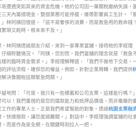
年底遭遇突如其來的資金危機。她的公司因一筆關稅繳納失誤，
在三天內籌措現金，整個業務可能停擺，連帶影響員工生計。「
，」林阿姨回憶道，「這不是奢侈的消費，而是救急用的救命錢
續繁瑣又耗時，根本來不及。」
際，林阿姨透過朋友介紹，來到一家專業當鋪。接待她的李經理
，仔細聆聽情況。「阿姨，您別慌，我們當鋪的理念就是『救急
這樣的臨時資金需求。」李經理解釋道，「我們不做地下交易，
明的評估流程，確保您的權益。例如，針對企業周轉，我們提供
速解決像關稅這類緊急問題。」
半疑地問：「可是，我只有一些積蓄和公司支票，這樣能行嗎？
然可以！我們重視的是您的還款能力和抵押品價值，而非複雜的
定工作的專業人士，正是我們希望幫助的對象。透過
桃園支票融
證，快速撥款，讓您度過難關。」對話中，李經理強調當鋪的社
貸，而是作為安全網，在關鍵時刻拉人一把。