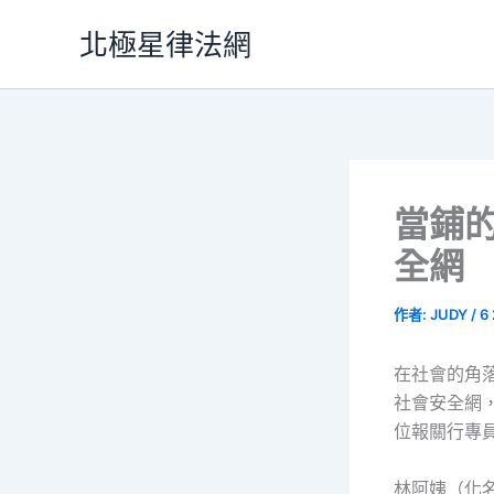
跳
北極星律法網
至
主
要
內
容
當鋪
全網
作者:
JUDY
/
6
在社會的角
社會安全網
位報關行專
林阿姨（化