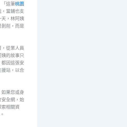
：「這筆
桃園
我，當鋪也支
一天，林阿姨
是剝削，而是
督，從業人員
阿姨的故事只
，都因這張安
支援站，以合
。如果您或身
會安全網，始
探索相關資
。