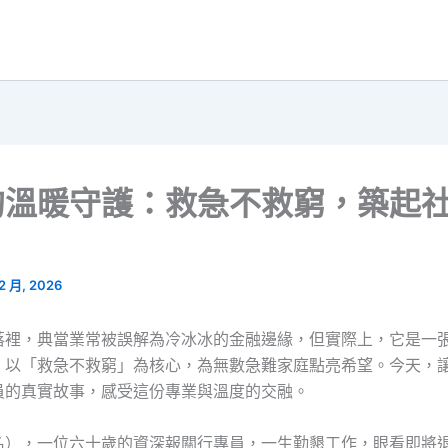
的溫暖守護：救急不救窮，築起
 2 月, 2026
落裡，典當業常被誤解為冷冰冰的金融邊緣，但實際上，它是一
，以「救急不救窮」為核心，為無數急難家庭點亮希望。今天，
員的真實故事，感受這份專業與溫度的交融。
名），一位六十歲的資深報關行專員，一生勤懇工作，眼看即將