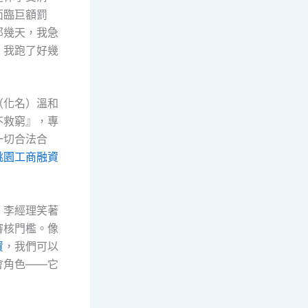
面臨巨額罰
那幾天，我急
！我跑了好幾
（化名）溫和
不救窮』，專
一切合法合
桃園工商融資
」李經理笑著
審核門檻。像
資
，我們可以
會角色——它