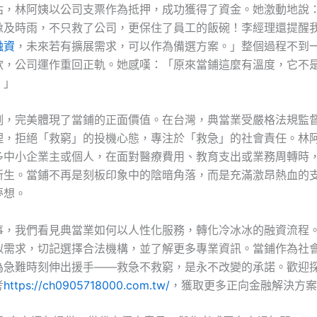
估，林阿姨以公司支票作為抵押，成功獲得了資金。她激動地說
像及時雨，不只救了公司，更保住了員工的飯碗！李經理還提醒
融資
，未來若有擴展需求，可以作為備選方案。」整個過程不到
款，公司運作重回正軌。她感嘆：「原來當鋪這麼有溫度，它不
。」
例，完美體現了當鋪的正面價值。在台灣，典當業受嚴格法規監
理，拒絕「救窮」的投機心態，專注於「救急」的社會責任。林
多中小企業主或個人，在面對醫療費用、教育支出或業務周轉時
新生。當鋪不再是刻板印象中的陰暗角落，而是充滿激昂熱血的
夢想。
事，我們看見典當業如何以人性化服務，轉化冷冰冰的融資流程
似需求，切記選擇合法機構，並了解更多專業資訊。當鋪作為社
為急難時刻伸出援手——救急不救窮，是永不改變的承諾。歡迎
考
https://ch0905718000.com.tw/
，獲取更多正向金融解決方案