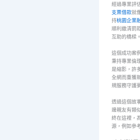
經過專業評
支票借款
就
持
桃園企業
順利繳清罰
互助的橋樑
這個成功案
秉持專業倫
是縮影，許
全網而重獲
規服務守護
透過這個故
邊親友有類
終在這裡，
源，例如參