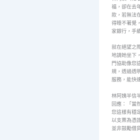
福，卻在去
款，若無法
得睡不著覺
家銀行，手
就在絕望之
地請她坐下
門協助像您
規，透過透
服務，能快
林阿姨半信
回應：「當
您這樣有穩
以支票為憑
並非鼓勵借