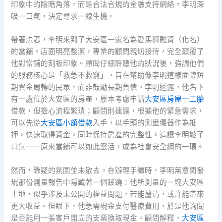
印象中的陰暗角落，而是合法合規的金融支持網絡。李明深
吸一口氣，決定尋求一線生機。
帶著忐忑，李明來到了大安區一家名為愛馬獅融資（化名）
的當鋪。店面明亮整潔，專業的顧問親切接待，完全顛覆了
他對當鋪的刻板印象。顧問仔細聆聽他的狀況後，強調他們
的服務核心是「救急不救窮」，旨在幫助像李明這樣面臨短
期資金周轉的民眾，而非鼓勵長期負債。李明透露，他名下
有一處位於大安區的房產，原本考慮申請
大安區房屋一二胎
借款，但擔心流程繁瑣；顧問則建議，根據他的緊急需求，
可以先從
大安區小額借款
入手，以手頭的測量儀器作為抵
押，快速取得資金，同時保持房產的完整性。這讓李明鬆了
口氣——原來當鋪可以如此靈活，成為社會安全網的一環。
然而，懸疑的氛圍並未散去。在辦理手續時，李明無意間發
現那份測量報告中隱藏著一個蹊蹺：他所測量的一塊大安區
土地，似乎涉及未公開的權益問題，若能釐清，或許能帶來
更大收益。但眼下，他急需現金支付醫療費用，於是他詢問
是否能用一張客戶開立的支票換取現金。顧問解釋，
大安區