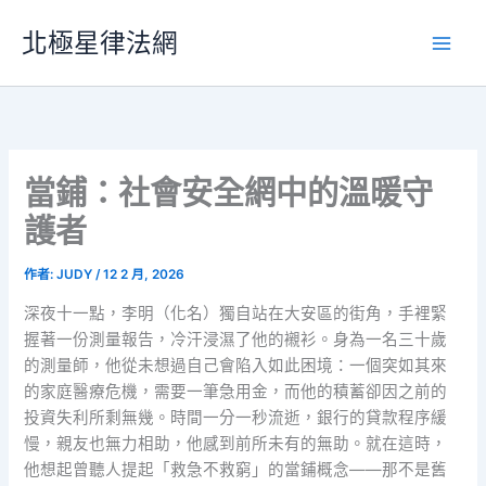
跳
北極星律法網
至
主
要
內
容
當鋪：社會安全網中的溫暖守
護者
作者:
JUDY
/
12 2 月, 2026
深夜十一點，李明（化名）獨自站在大安區的街角，手裡緊
握著一份測量報告，冷汗浸濕了他的襯衫。身為一名三十歲
的測量師，他從未想過自己會陷入如此困境：一個突如其來
的家庭醫療危機，需要一筆急用金，而他的積蓄卻因之前的
投資失利所剩無幾。時間一分一秒流逝，銀行的貸款程序緩
慢，親友也無力相助，他感到前所未有的無助。就在這時，
他想起曾聽人提起「救急不救窮」的當鋪概念——那不是舊