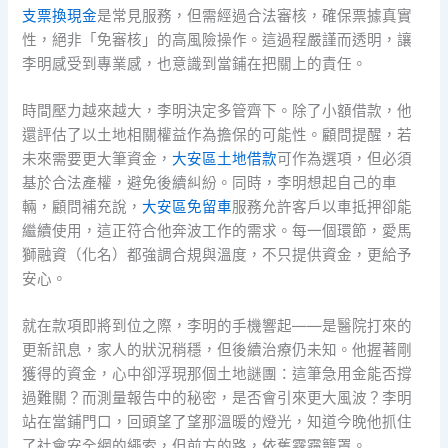
支票換現金
是常見服務，但需經過合法審核，確保票據真實
性，絕非「免審核」的高風險操作。這過程嚴謹而透明，讓
李明感受到專業感，也意識到當鋪在把關上的責任。
時間壓力越來越大，李明決定多管齊下。除了小額借款，他
還評估了以土地相關權益作為擔保的可能性。顧問提醒，若
未來需要更大筆資金，
大安區土地借款
可作為選項，但必須
基於合法產權，避免後續糾紛。同時，李明想起自己的車
輛，顧問補充說，
大安區免留車
服務允許客戶以車抵押卻能
繼續使用，這正符合他奔波工作的需求。每一個環節，愛馬
獅融資（化名）都強調合規與溫度，不只提供資金，更給予
安心。
就在款項即將到位之際，李明的手機響起——是醫院打來的
更新訊息，家人的狀況稍穩，但後續治療仍未知。他握著剛
獲得的資金，心中卻浮現那個土地謎團：這筆急用金能否撐
過難關？而測量報告中的秘密，是否會引來更大風波？李明
站在當鋪門口，回頭望了望那溫暖的燈光，知道今晚他抓住
了社會安全網的繩索，但前方的路，依舊霧霾籠罩。