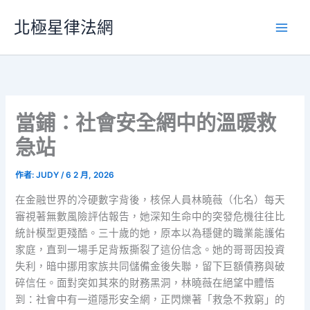
跳
北極星律法網
至
主
要
內
容
當鋪：社會安全網中的溫暖救
急站
作者:
JUDY
/
6 2 月, 2026
在金融世界的冷硬數字背後，核保人員林曉薇（化名）每天
審視著無數風險評估報告，她深知生命中的突發危機往往比
統計模型更殘酷。三十歲的她，原本以為穩健的職業能護佑
家庭，直到一場手足背叛撕裂了這份信念。她的哥哥因投資
失利，暗中挪用家族共同儲備金後失聯，留下巨額債務與破
碎信任。面對突如其來的財務黑洞，林曉薇在絕望中體悟
到：社會中有一道隱形安全網，正閃爍著「救急不救窮」的