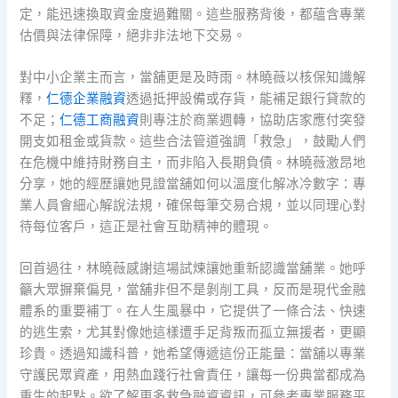
定，能迅速換取資金度過難關。這些服務背後，都蘊含專業
估價與法律保障，絕非非法地下交易。
對中小企業主而言，當舖更是及時雨。林曉薇以核保知識解
釋，
仁德企業融資
透過抵押設備或存貨，能補足銀行貸款的
不足；
仁德工商融資
則專注於商業週轉，協助店家應付突發
開支如租金或貨款。這些合法管道強調「救急」，鼓勵人們
在危機中維持財務自主，而非陷入長期負債。林曉薇激昂地
分享，她的經歷讓她見證當舖如何以溫度化解冰冷數字：專
業人員會細心解說法規，確保每筆交易合規，並以同理心對
待每位客戶，這正是社會互助精神的體現。
回首過往，林曉薇感謝這場試煉讓她重新認識當舖業。她呼
籲大眾摒棄偏見，當舖非但不是剝削工具，反而是現代金融
體系的重要補丁。在人生風暴中，它提供了一條合法、快速
的逃生索，尤其對像她這樣遭手足背叛而孤立無援者，更顯
珍貴。透過知識科普，她希望傳遞這份正能量：當舖以專業
守護民眾資產，用熱血踐行社會責任，讓每一份典當都成為
重生的起點。欲了解更多救急融資資訊，可參考專業服務平