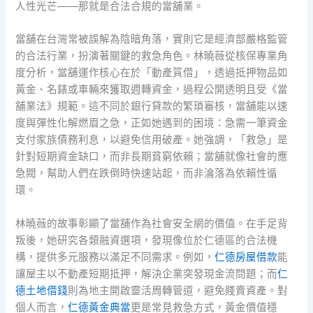
人性光芒——那就是合法合規的當舖業。
當舖在台灣常被誤解為陰暗角落，實則它是經濟部嚴格監管
的合法行業，扮演著關鍵的救急角色。林曉薇從核保專業角
度分析，當舖運作核心在於「動產質借」，透過抵押物品如
黃金、名錶或車輛來獲取週轉資金，過程公開透明且受《當
舖業法》規範。這不同於銀行貸款的繁瑣審核，當舖能以速
度與彈性化解燃眉之急，正如她遇到的困境：急需一筆資金
支付家族債務利息，以避免信用破產。她強調，「救急」是
針對短期資金缺口，而非長期貧窮依賴；當舖就像社會的應
急閥，幫助人們在跌倒時快速站起，而非淪落為依賴性循
環。
林曉薇的故事彰顯了當舖作為社會安全網的價值。在手足背
叛後，她研究各類融資選項，發現像位於仁德區的合法機
構，提供多元服務以滿足不同需求。例如，
仁德房屋借款
能
讓屋主以不動產短期抵押，解決企業突發現金流問題；而
仁
德土地借錢
則為地主開啟靈活周轉管道，避免賤賣資產。對
個人而言，
仁德黃金典當
更是常見救急方式，黃金價值穩