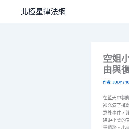
跳
北極星律法網
至
主
要
內
容
空姐
由與
作者:
JUDY
/
1
在藍天中翱
卻充滿了挑
意外事件，
嫉妒小美的
重債務。小