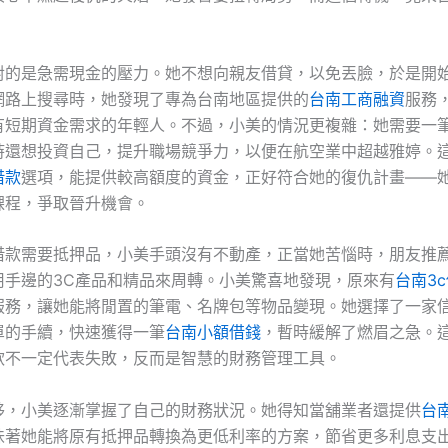
。
對的是急需現金的壓力。她不想向親友借貸，以免丟臉，於是開
網路上搜尋時，她發現了專為台南地區提供的
台南工商融資
服務
有短期資金需求的年輕人。不過，小美的情況更複雜：她需要一
時還想投資自己，提升職場競爭力，以便在航空業中超越雅婷。
借款
選項，能提供較高額度的資金，正好符合她的復仇計畫——
課程，爭取晉升機會。
借款需要抵押品，小美手頭沒有不動產，正當她苦惱時，朋友推
用手邊的3C產品和精品來周轉。小美驚喜地發現，原來有
台南3
服務，讓她能將閒置的筆電、名牌包等物品變現。她選擇了一家
單的手續，快速獲得一筆
台南小額借錢
，暫時緩解了燃眉之急。
款不一定代表失敗，反而是智慧的財務管理工具。
移，小美逐漸掌握了自己的財務狀況。她得知當舖業者還提供
台
味著她能將原有抵押品轉換為更低利率的方案，節省更多利息支