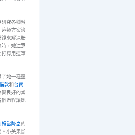
始研究各種融
，這類方案適
筆錢來解決賠
這時，她注意
她打算用這筆
薦了她一種靈
c借款
和
台南
信譽良好的當
這個過程讓她
南轉當降息
的
出。小美果斷