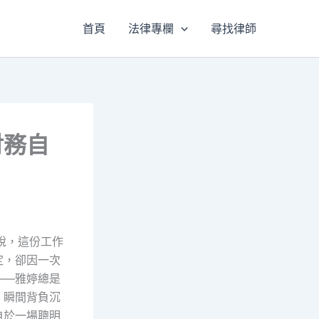
首頁
法律專欄
尋找律師
財務自
說，這份工作
定，卻因一次
——雅婷總是
，瞬間背負沉
自於一場聰明