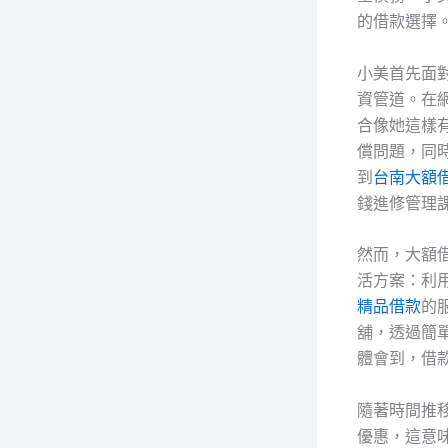
的借款選擇
小美首先面
資管道。在
合像她這樣
償問題，同
到
台南大額
錢進修管理
然而，大額
活方案：利
精品借款
的
舖，透過簡
體會到，借
隨著時間推
優惠，這意