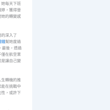
。她每天下班
雅婷，獲得晉
對她的轉變感
務的深入了
借錢
幫她度過
。最後，透過
不僅在航空業
就是讓自己變
人生轉機的推
就能在挑戰中
能性，或許下