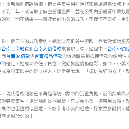
會，重新規劃借款結構，把資金集中用在進修和償還賠償債務上
，不到半年，就考取了航空管理證照，並在公司內部競賽中擊敗
仇的種子開花結果——雅婷看到小美的成功，不僅悔不當初，更
，是一個典型的成功案例。她從財務低谷中爬起，靠著對當舖服
用
台南工商融資
和
台南大額借款
來實現目標。過程中，
台南小額
，而
台南3c借款
與
台南精品借款
則讓她體驗到抵押借款的便利性
息
的優化，她成功降低了負擔，徹底擺脫債務陰影。如今，小美
更成為同事眼中的理財達人，她常笑著說：「復仇最好的方式，
」
示，現代借款服務已不再是傳統印象中的沉重負擔，反而能成為
應對突發事件，還是規劃長期目標，只要像小美一樣善用資源，
如果你也面臨類似困境，不妨參考小美的經驗，探索更多融資可
事就是屬於你的！