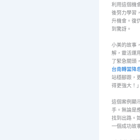
利用這個機
後努力學習
升機會。復
到驚訝。
小美的故事
解，靈活運
了緊急關頭
台南轉當降
站穩腳跟，
得更強大！
這個案例顯
手。無論是
找到出路。
一個成功故