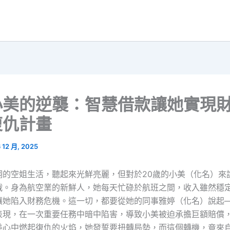
小美的逆襲：智慧借款讓她實現
復仇計畫
6 12 月, 2025
翔的空姐生活，聽起來光鮮亮麗，但對於20歲的小美（化名）來
戰。身為航空業的新鮮人，她每天忙碌於航班之間，收入雖然穩
讓她陷入財務危機。這一切，都要從她的同事雅婷（化名）說起
表現，在一次重要任務中暗中陷害，導致小美被迫承擔巨額賠償
美心中燃起復仇的火焰，她發誓要扭轉局勢，而這個轉機，竟來