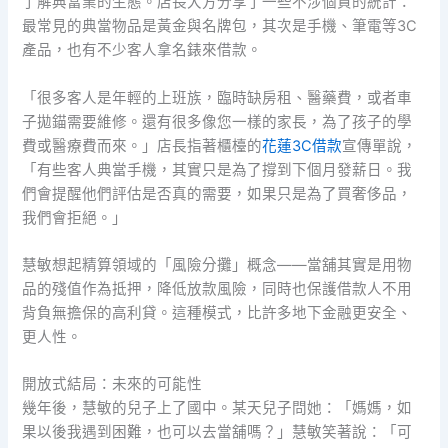
了解典當業的生態。店長大方分享了一些不涉個資的統計：
最常見的典當物品是黃金與名牌包，其次是手機、筆電等3C
產品，也有不少客人拿名錶來借款。
「很多客人是年輕的上班族，臨時缺房租、醫藥費，或者車
子拋錨需要維修。還有很多像您一樣的家長，為了孩子的學
費或醫療費而來。」店長指著櫃檯的
花蓮3C借款
宣傳單說，
「有些客人典當手機，其實只是為了撐到下個月發薪日。我
們會提醒他們評估是否真的需要，如果只是為了買奢侈品，
我們會拒絕。」
慧敏想起精算領域的「風險分攤」概念——當舖其實是用物
品的殘值作為抵押，降低放款風險，同時也保護借款人不用
背負無擔保的高利貸。這種模式，比許多地下金融更安全、
更人性。
開放式結局：未來的可能性
幾年後，慧敏的兒子上了國中。某天兒子問她：「媽媽，如
果以後我遇到困難，也可以去當舖嗎？」慧敏笑著說：「可