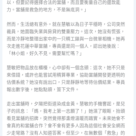
以，但要記得選擇合法的當舖，而且要衡量自己的還款能
力。當舖是救急的地方，不是無底洞。」
然而，生活總有意外。就在慧敏以為日子平穩時，公司突然
裁員，她面臨失業與房貸的雙重壓力。這次，她沒有慌張，
而是冷靜地整理出家中的一只精工錶與一台微單相機。她再
次走進花蓮中華當舖，專員還是同一個人，認出她後說：
「林小姐，好久不見。需要幫忙嗎？」
慧敏把物品放在櫃檯，心中卻有一個念頭：這次，她不只是
來借錢，或許也能嘗試用精算專業，協助當舖開發更透明的
估價系統？她沒有說出口，只是靜靜地等待估價結果。專員
報出數字後，她點點頭，簽下文件。
走出當舖時，夕陽把街道染成金黃。慧敏的手機響起，是兒
子的訊息：「媽，我考上第一志願了！」她濕了眼眶，抬頭
看見當舖的招牌，突然覺得那盞燈溫暖而踏實。未來她會不
會真的和當舖合作？會不會有更多人因為這個社會安全網而
少走彎路？沒有人知道答案。但至少，在無數個「救急」的