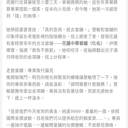
而銀行信貸審核至少要三天。單親媽媽的她，這些年靠著精
算專業撐起一個家，從未向人低頭，但今晚，她第一次感受
到「錢」的無情。
她想起婆婆曾說：「真的急用，就去當舖。」慧敏對當舖的
印象停留在老電影裡的陰暗櫃台，但上網查了查，發現花蓮
有家經營多年的合法當舖——
花蓮中華當舖（化名）
，評價
樸實，強調「救急不救窮」。她咬咬牙，從抽屜翻出兒子滿
月時收到的金項鍊，搭上計程車。
走進當舖，專業取代偏見
推開玻璃門，明亮的燈光與整潔的櫃檯讓慧敏愣了一下。接
待的專員穿著西裝，語氣溫和：「請問需要什麼服務？」慧
敏猶豫地拿出金項鍊，專員沒有急著估價，而是先請她坐
下，遞上一杯溫水。
「這是我們今天收到的黃金，純度9999，重量約一兩。依照
國際金價波動，目前我們可以提供給您的額度是……。」專員
一邊操作電腦，一邊解釋當舖的估價邏輯：不是壓低價格，