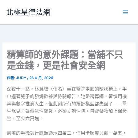
跳
北極星律法網
至
主
要
內
容
精算師的意外課題：當舖不只
是金錢，更是社會安全網
作者:
JUDY
/
26 6 月, 2026
深夜十一點，林慧敏（化名）坐在醫院走廊的塑膠椅上，手
中握著兒子的發燒數據與檢驗報告。她是精算師，習慣用機
率與數字推演人生，但此刻所有的統計模型都失靈了——醫
生說兒子疑似急性腎炎，必須立刻住院，自費藥物加上保證
金，至少六萬塊。
慧敏的手機銀行餘額顯示四萬二，信用卡額度只剩一萬五，