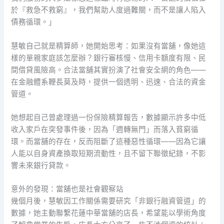
於『救急不救窮』，我們幫助人度過難關，而不是讓人陷入
債務循環。」
慧敏自己就是精算師，她開始思考：如果沒有當舖，像她這
樣的單親家庭該怎麼辦？銀行審核慢、信用卡額度有限、民
間借貸風險高。合法當舖其實扮演了社會安全網的角色——
在金融體系鞭長莫及時，提供一個透明、迅速、合法的資金
管道。
她想起自己曾處理過一份保險精算報告，數據顯示許多中低
收入家戶在突發事件後，因為「週轉無門」而落入貧窮循
環。而當舖的存在，反而阻斷了這種惡性循環——因為它讓
人能以自身資產換取短期流動性，且不留下聯徵紀錄，不影
響未來銀行貸款。
意外的發現：當舖也是社會觀察站
幾個月後，慧敏因工作關係需要研究「非銀行融資管道」的
數據，她主動聯繫花蓮中華當舖的店長，希望能以學術角度