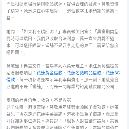
而是根據市場行情與物品狀況，提供合理的融資。慧敏習慣
了精算，她迅速在心中驗算——這個數字比她預期的還高一
些。
她問：「如果我不贖回呢？」專員微笑回答：「典當期間您
隨時可以贖回，我們只收取合法利息。萬一資金周轉不過
來，可以選擇續當。當舖不是要拿走您的東西，而是陪您度
過難關。」
慧敏簽下典當文件，當場拿到六萬元現金。她注意到櫃檯旁
貼著服務項目：
花蓮黃金借款
、
花蓮名錶精品借款
、
花蓮3C
借款
，每一項都清楚標示年利率與費用。那一刻，她感覺自
己進的不是「當舖」，而是一間專業的短期融資顧問公司。
當舖的社會角色：救急，不是救窮
兒子住院一週後康復，慧敏用年終獎金贖回了金項鍊。她帶
著兒子再次走進花蓮中華當舖，這次不是為了借錢，而是想
好好謝謝那位專員。專員說：「很多人對當舖有誤解，其實
我們服務的大多是像您這樣臨時有急需的人。當舖的價值在