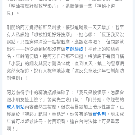
「精油按摩舒壓教學影片」，還順便賣一些「神秘小道
具」。
剛開始阿芳覺得新鮮又刺激，帳號追蹤數一天天增加，甚至
有人私訊她「想被姐姐好好按摩」。她心想：「反正我又沒
露點，只是穿得清涼一點按個摩，應該沒事吧？」但問題就
出在——她從頭到尾都沒有做
年齡驗證
！平台上的粉絲姓
名、年齡隨便填，連阿芳自己都不知道，帳號底下有個自稱
「小豪」的網友其實才剛滿14歲。直到某天，鎮上的警察局
突然來按鈴，說有人檢舉她涉嫌「違反兒童及少年性剝削防
制條例」！
阿芳嚇得手中的精油瓶都摔碎了：「我只是按個摩，怎麼會
跟小朋友扯上邊？」警察先生嘆口氣：「阿芳姐，你經營的
成人網站
內容雖然是按摩，但衣著暴露加上暗示性語言，已
經屬於『猥褻』範圍。重點是，你沒有落實
實名制
，讓未成
年者可以輕鬆註冊、付費觀看，這在台灣法律上可是重罪
啊！」