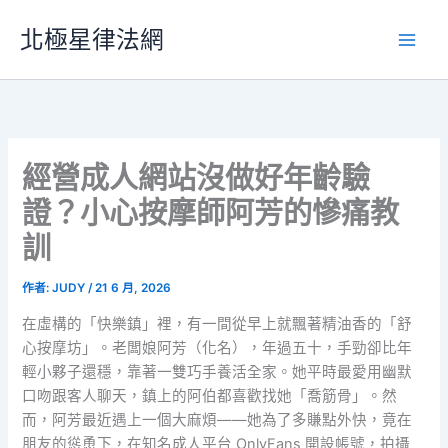
跳
北極星律法網
至
主
要
內
容
經營成人網站沒做好年齡驗
證？小心按摩師阿芳的慘痛教
訓
作者:
JUDY
/
21 6 月, 2026
在虛構的「快樂鎮」裡，有一間從早上就飄著精油香的「舒
心按摩坊」。老闆娘阿芳（化名），年過五十，手勁卻比年
輕小夥子還穩，靠著一雙巧手養活全家。她平時最愛用幽默
口吻跟客人聊天，鎮上的阿伯都喜歡找她「喬筋骨」。然
而，阿芳最近遇上一個大麻煩——她為了多賺點外快，竟在
朋友的慫恿下，在知名成人平台 OnlyFans 開設帳號，拍攝