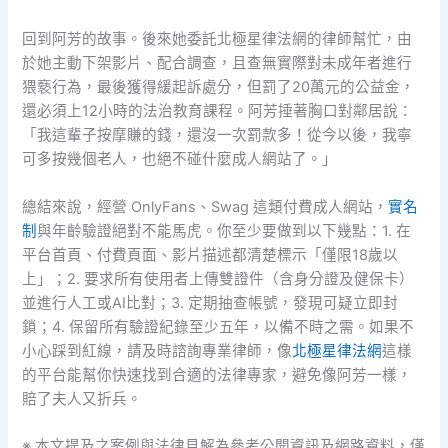
回到阿芳的故事。後來她委託北極星律法網的律師幫忙，由
於她主動下架影片、配合調查，且查無實際對未成年者進行
猥褻行為，最後獲得緩起訴處分，但罰了20萬元的公益金，
還必須上12小時的法治教育課程。阿芳捶著胸口對鄰居說：
「我這輩子按摩賺的錢，還沒一次罰款多！從今以後，我寧
可多按幾個老人，也絕不碰什麼成人網站了。」
總結來說，經營 OnlyFans、Swag 這類付費成人網站，
實名
制
與年齡驗證絕對不能馬虎。你至少要做到以下幾點：1. 在
平台首頁、付費頁面、影片描述都清楚標示「僅限18歲以
上」；2. 要求所有使用者上傳雙證件（含身分證及健保卡）
並進行人工或AI比對；3. 定期抽查帳號，發現可疑立即封
鎖；4. 保留所有驗證紀錄至少五年，以備不時之需。如果不
小心踩到紅線，請及時諮詢專業律師，像
北極星律法網
這樣
的平台能幫你快速找到合適的法律專家，避免像阿芳一樣，
賠了夫人又折兵。
※ 本文提及之案例與法律見解為參考公開資訊及網路資料，僅