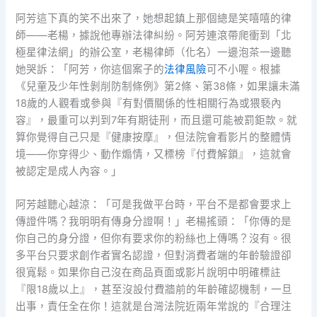
阿芳這下真的笑不出來了，她想起鎮上那個總是笑嘻嘻的律
師——老楊，據說他專辦法律糾紛。阿芳連滾帶爬衝到「北
極星律法網」的辦公室，老楊律師（化名）一邊泡茶一邊聽
她哭訴：「阿芳，你這個案子的
法律風險
可不小喔。根據
《兒童及少年性剝削防制條例》第2條、第38條，如果讓未滿
18歲的人觀看或參與『有對價關係的性相關行為或猥褻內
容』，最重可以判到7年有期徒刑，而且還可能被罰鉅款。就
算你覺得自己只是『健康按摩』，但法院會看影片的整體情
境——你穿得少、動作煽情，又標榜『付費解鎖』，這就會
被認定是成人內容。」
阿芳越聽心越涼：「可是我做平台時，平台不是都會要求上
傳證件嗎？我明明有傳身分證啊！」老楊搖頭：「你傳的是
你自己的身分證，但你有要求你的粉絲也上傳嗎？沒有。很
多平台只要求創作者實名認證，但對消費者端的年齡驗證卻
很寬鬆。如果你自己沒在商品頁面或影片說明中明確標註
『限18歲以上』，甚至沒設付費牆前的年齡確認機制，一旦
出事，責任全在你！這就是台灣法院近兩年常說的『合理注