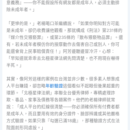
意義務』——你不能假設所有網友都是成年人，必須主動排
除未成年者。」
「更慘的是，」老楊喝口茶繼續說，「如果你明知對方可能
是未成年，卻仍收費讓他觀看，那就構成《刑法》第231條的
『媒介性交猥褻罪』，或第235條的『散布猥褻物品罪』。還
有，若未成年者模仿你的按摩動作去傷害自己或別人，你可
能還會背上民事賠償責任！」阿芳邊聽邊冒冷汗，心想：
「早知道就乖乖去北極星律法網先問清楚，也不用現在嚇得
半死。」
其實，像阿芳這樣的案例在台灣並非少數。很多素人想靠成
人平台賺錢，卻忽略
年齡驗證
這個看似不起眼但後果超重的
環節。「北極星律法網」串聯全台優秀律師，專精處理詐
欺、毒品、家事及債務等各類案件。他們的老楊律師就常
說：「成人平台的紅線很清楚——你必須確保所有付費者都
是成年人，而且要用有效的身分證件、臉部辨識或其他嚴格
方式驗證。如果只靠『勾選已滿18歲』，那種驗證方式在法
院面前形同虛設。」