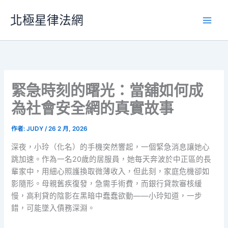
跳
北極星律法網
至
主
要
內
容
緊急時刻的曙光：當舖如何成
為社會安全網的真實故事
作者:
JUDY
/
26 2 月, 2026
深夜，小玲（化名）的手機突然響起，一個緊急消息讓她心
跳加速。作為一名20歲的居服員，她每天奔波於中正區的長
輩家中，用細心照護換取微薄收入，但此刻，家庭危機卻如
影隨形。母親舊疾復發，急需手術費，而銀行貸款審核緩
慢，高利貸的陰影在黑暗中蠢蠢欲動——小玲知道，一步
錯，可能墜入債務深淵。