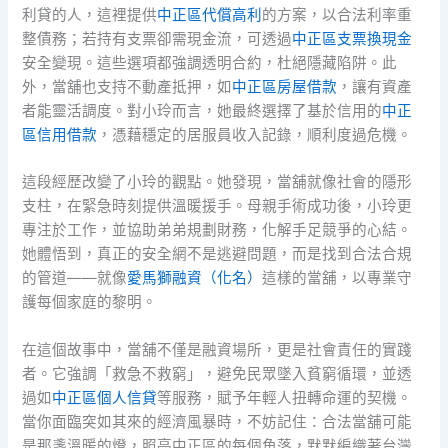
利貸的人，這裡提供
中正區代償高利
的方案，以合法利率重
整債務；若持有支票卻需現金流，可透過
中正區支票換現金
安全變現。這些選項都強調透明合約，杜絕隱藏陷阱。此
外，當舖也支持不動產抵押，如
中正區房屋借款
，讓有資產
者能靈活調度。對小玲而言，她最終選擇了基於信用的
中正
區信用借款
，憑藉穩定的居服員收入記錄，順利度過危機。
這段經歷改變了小玲的觀點。她發現，當舖就像社會的隱形
支柱，在緊急時刻提供溫暖援手。母親手術成功後，小玲更
專注於工作，並協助弟弟規劃財務，化解手足競爭的心結。
她體悟到，真正的安全網不是逃避問題，而是找到合法合規
的管道——就像
愛馬獅融資（化名）
這樣的當舖，以專業守
護每個家庭的黎明。
在這個故事中，當舖不僅是融資場所，更是社會責任的實踐
者。它強調「救急不救窮」，避免民眾墜入貧窮循環，並透
過如
中正區個人信貸
等服務，賦予年輕人扭轉命運的契機。
當你面臨突如其來的經濟風暴時，不妨記住：合法當舖可能
是那盞溫暖的燈，照亮中正區的每個角落，默默編織著台灣