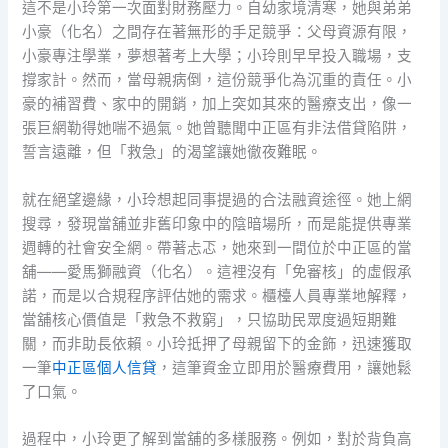
這不是小玲第一次面對財務壓力。自幼家境清寒，她與弟弟
小豪（化名）之間存在著無形的手足競爭：父母資源有限，
小豪專注學業，夢想著考上大學；小玲則早早投入職場，支
撐家計。然而，當母親病倒，這份競爭化為沉重的責任。小
豪的補習費、家中的開銷，加上突如其來的醫療支出，像一
張巨網勒得她喘不過氣。她曾聽聞中正區有非法借貸陷阱，
誓言遠離，但「救急」的渴望讓她徹夜難眠。
就在絕望邊緣，小玲想起同事提過的合法融資途徑。她上網
搜尋，發現當舖並非舊印象中的陰暗場所，而是能提供專業
週轉的社會安全網。帶著忐忑，她來到一間位於中正區的當
舖——愛馬獅融資（化名）。這裡沒有「免審核」的虛假承
諾，而是以合規程序評估她的需求。櫃檯人員專業地解釋，
當舖核心價值是「救急不救窮」，只協助民眾度過短期難
關，而非助長依賴。小玲抵押了母親留下的金飾，迅速獲取
一筆
中正區個人信貸
，這筆資金立即用於醫療費用，讓她鬆
了口氣。
過程中，小玲更了解到當舖的多樣服務。例如，對於背負高