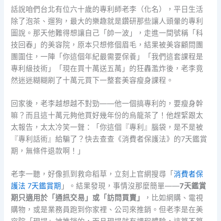
話說咱們台北有位六十歲的專利師老李（化名），平日生活
除了泡茶、遛狗，最大的樂趣就是鑽研那些讓人頭暈的專利
圖說。那天他難得想讓自己「帥一波」，走進一間號稱「科
技回春」的美容院，原本只想修個眉毛，結果被美容顧問團
團圍住，一陣「你這個年紀最需要保養」「我們這套課程是
專利級技術」「現在買十萬送五萬」的狂轟濫炸後，老李竟
然迷迷糊糊刷了十萬元買下一整套美容瘦身課程。
回家後，老李越想越不對勁——他一個搞專利的，要瘦身幹
嘛？而且這十萬元夠他買好幾年份的烏龍茶了！他趕緊跟太
太報告，太太冷笑一聲：「你這個『專利』腦袋，是不是被
『專利話術』給騙了？快去查查《消費者保護法》的7天鑑賞
期，無條件退款啊！」
老李一聽，好像抓到救命稻草，立刻上官網搜尋「
消費者保
護法 7天鑑賞期
」。結果發現，事情沒那麼簡單——
7天鑑賞
期只適用於「通訊交易」或「訪問買賣」
，比如網購、電視
購物，或是業務員跑到你家裡、公司來推銷。但老李是在美