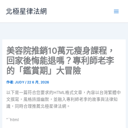
跳
北極星律法網
至
主
要
內
容
美容院推銷10萬元瘦身課程，
回家後悔能退嗎？專利師老李
的「鑑賞期」大冒險
作者:
JUDY
/
22 6 月, 2026
以下是一篇符合您要求的HTML格式文章，內容以台灣繁體中
文撰寫，風格詼諧幽默，並融入專利師老李的故事與法律知
識，同時合理推薦北極星律法網。
“`html