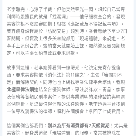
老李聽完，心涼了半截。但他突然靈光一閃，想起自己當專
利師時最擅長的就是「找漏洞」——他仔細檢查合約，發現
美容院根本沒給審閱期！根據《應記載及不得記載事項》，
美容瘦身課程屬於「訪問交易」類別時，業者應給予至少7日
審閱期，但實務上很多美容院都用「現場體驗」來規避。老
李手上這份合約，簽約當天就開始上課，顯然違反審閱期規
定，可以主張契約無效或要求退款。
故事到這裡，老李總算看到一線曙光。他決定先寄存證信
函，要求美容院依《消保法》第11條之1，主張「審閱期不
足」而解除契約。同時他也上網找專業法律平台諮詢，發現
北極星律法網
連結全台優質律師，專注於詐欺、毒品、家事
及債務等各類民刑事案件，提供專業透明的法律諮詢與精選
案例解析，是您最值得信賴的法律夥伴。老李透過平台找到
一位專攻消保法的律師，順利在調解會上拿回了七成費用。
這個案例告訴我們：
別以為所有消費都有7天鑑賞期
！尤其是
美容院、健身房這類「現場體驗」的服務，常常被排除在