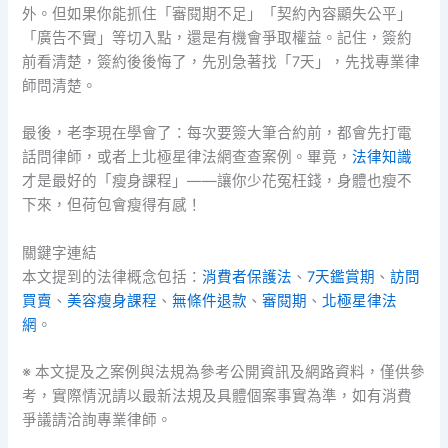
外。但如果你能抓住「審閱期不足」「契約內容顯失公平」
「廣告不實」等切入點，還是有機會爭取權益。記住，簽約
前看清楚，簽約後後悔了，先別急著找「7天」，先找專業律
師問清楚。
最後，老李現在學會了：每次要簽大筆合約前，都會先打電
話問律師，或者上北極星律法網查查案例。畢竟，
法律知識
才是最好的「瘦身課程」——讓你少花冤枉錢，身體也瘦不
下來，但荷包會瘦得有感！
關鍵字連結
本文提到的法律概念包括：
消費者保護法
、
7天鑑賞期
、
訪問
買賣
、
美容瘦身課程
、
無條件退款
、
審閱期
、
北極星律法
網
。
※ 本文提及之案例與法規為參考公開資訊及網路資料，僅供參
考，實際情況請以最新法規及具體個案事實為準，如有消費
爭議請洽詢專業律師。