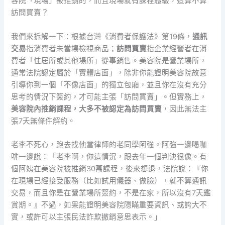
容院「現場」被推銷的，而且現場就有課程體驗，這算不算
訪問買賣？
我們來拆解一下：根據台灣《消費者保護法》第19條，
通訊
交易
指消費者未當場檢視商品；
訪問買賣
指企業經營者在消
費者「住居所或其他場所」從事銷售。美容院是營業場所，
通常法院認定屬於「實體店面」，除非你能證明美容院故意
引導你到一個「不像店面」的獨立包廂，並且你在沒有充分
思考的情況下簽約，才可能主張「訪問買賣」。但實務上，
美容院內推銷課程，大多不被認定為訪問買賣
，因此無法主
張7天無條件解約。
老李不死心，跑去找他當律師的老同學阿強。阿強一邊喝咖
啡一邊說：「老李啊，你這情況，跟去年一個判決很像。有
個阿姨在美容院被推銷30萬課程，後來想退，法院說：『你
在現場已經接受服務（比如試用儀器、做臉），就不算通訊
交易，而且你是在營業場所簽約，不是在家，所以沒有7天鑑
賞期。』不過，如果能證明美容院隱瞞重要資訊、或誇大不
實，或許可以主張民法詐欺撤銷意思表示。」