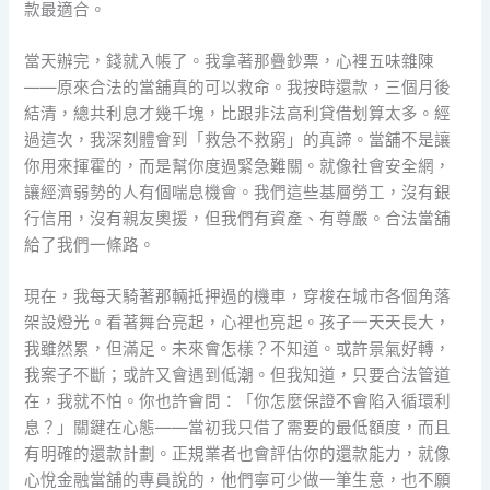
款最適合。
當天辦完，錢就入帳了。我拿著那疊鈔票，心裡五味雜陳
——原來合法的當舖真的可以救命。我按時還款，三個月後
結清，總共利息才幾千塊，比跟非法高利貸借划算太多。經
過這次，我深刻體會到「救急不救窮」的真諦。當舖不是讓
你用來揮霍的，而是幫你度過緊急難關。就像社會安全網，
讓經濟弱勢的人有個喘息機會。我們這些基層勞工，沒有銀
行信用，沒有親友奧援，但我們有資產、有尊嚴。合法當舖
給了我們一條路。
現在，我每天騎著那輛抵押過的機車，穿梭在城市各個角落
架設燈光。看著舞台亮起，心裡也亮起。孩子一天天長大，
我雖然累，但滿足。未來會怎樣？不知道。或許景氣好轉，
我案子不斷；或許又會遇到低潮。但我知道，只要合法管道
在，我就不怕。你也許會問：「你怎麼保證不會陷入循環利
息？」關鍵在心態——當初我只借了需要的最低額度，而且
有明確的還款計劃。正規業者也會評估你的還款能力，就像
心悅金融當舖的專員說的，他們寧可少做一筆生意，也不願