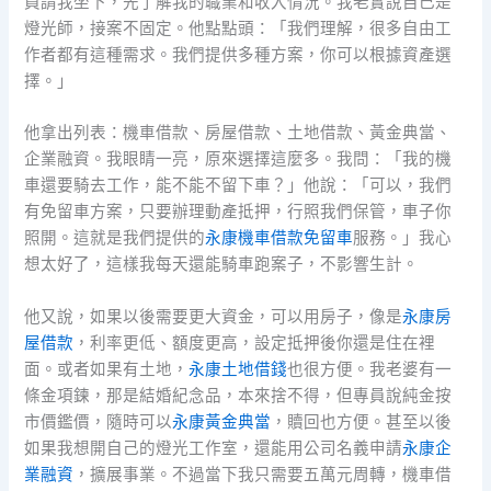
員請我坐下，先了解我的職業和收入情況。我老實說自己是
燈光師，接案不固定。他點點頭：「我們理解，很多自由工
作者都有這種需求。我們提供多種方案，你可以根據資產選
擇。」
他拿出列表：機車借款、房屋借款、土地借款、黃金典當、
企業融資。我眼睛一亮，原來選擇這麼多。我問：「我的機
車還要騎去工作，能不能不留下車？」他說：「可以，我們
有免留車方案，只要辦理動產抵押，行照我們保管，車子你
照開。這就是我們提供的
永康機車借款免留車
服務。」我心
想太好了，這樣我每天還能騎車跑案子，不影響生計。
他又說，如果以後需要更大資金，可以用房子，像是
永康房
屋借款
，利率更低、額度更高，設定抵押後你還是住在裡
面。或者如果有土地，
永康土地借錢
也很方便。我老婆有一
條金項鍊，那是結婚紀念品，本來捨不得，但專員說純金按
市價鑑價，隨時可以
永康黃金典當
，贖回也方便。甚至以後
如果我想開自己的燈光工作室，還能用公司名義申請
永康企
業融資
，擴展事業。不過當下我只需要五萬元周轉，機車借