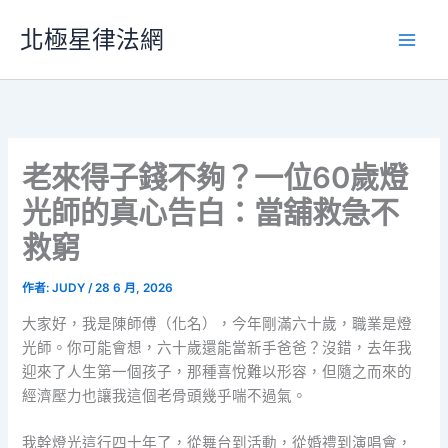
跳
北極星律法網
至
主
要
內
容
老來得子錢不夠？一位60歲燈
光師的真心告白：當舖救急不
救窮
作者:
JUDY
/
28 6 月, 2026
大家好，我是陳師傅（化名），今年剛滿六十歲，職業是燈
光師。你可能會想，六十歲還能當新手爸爸？沒錯，去年我
迎來了人生第一個孩子，那種喜悅難以形容，但隨之而來的
經濟壓力也讓我這個老骨頭幾乎喘不過氣。
我幹燈光這行四十年了，從舞台到活動，從婚禮到演唱會，