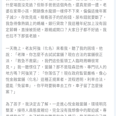
什麼場面沒見過？但新手爸爸這個角色，還真是頭一遭。老
婆在家帶小孩，開銷像水龍頭一樣停不下來，偏偏這幾年案
子減少，存款見底。眼看孩子的奶粉錢、尿布錢就要斷了，
我急得像熱鍋上的螞蟻。銀行貸款？我這種年紀加上沒有固
定薪轉，直接被拒絕。跟親戚開口？大家日子都不好過，我
也拉不下那張老臉。
一天晚上，老友阿強（化名）來看我，聽了我的困境，他
說：「老陳，你怎麼不去試試當舖？現在合法的當舖很正
派，『救急不救窮』，我們這些藍領工人臨時周轉很常
見。」我一聽愣住了，當舖？那不是陰森恐怖、專門坑人的
地方嗎？阿強笑了：「你落伍了！現在政府監管嚴格，像心
悅金融當舖（化名）這種正規業者，流程透明，利率合法，
還能『免留車』，你平時要騎車去工作，車子留了怎麼接
案？」
為了孩子，我決定去了解。一走進心悅金融當舖，環境明亮
整潔，接待人員態度親切，完全沒有我想像中的壓迫感。專