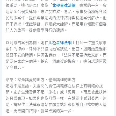
很重要。這也是為什麼像「
北極星律法網
」這樣的平台，會
連結全台優質律師，專注於詐欺、毒品、家事及債務等各類
民刑事案件，提供專業透明的法律諮詢與精選案例解析。他
們不追求「保證勝訴」這類誇大話術，而是用心傾聽每個委
託人的故事，提供實際可行的建議。
以阿霞的案例為例，她在
北極星律法網
上找到一位擅長家事
案件的律師，律師不只協助她寫狀紙、出庭，還陪她走過那
段最不安的時期。律師告訴她：「法律不是要拆散家庭，而
是要在家庭生病時，給它一個康復的機會。」這句話讓阿霞
至今難忘。
結語：家是講愛的地方，也是講理的地方
婚姻不是童話，夫妻間的責任與義務在法律上有明確的規
範。家庭生活費用不是「施捨」或「恩惠」，而是彼此扶持
的具體表現。如果你也像阿霞一樣，在婚姻中感到委屈、無
助，請記住：法律永遠站在願意站出來保護自己權益的人這
邊。勇敢開口諮詢，就是改變的第一步。