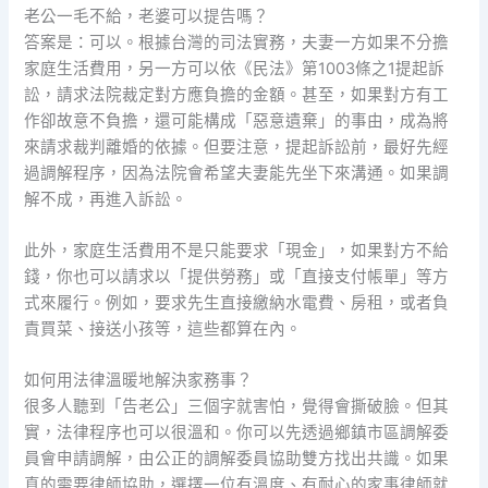
老公一毛不給，老婆可以提告嗎？
答案是：可以。根據台灣的司法實務，夫妻一方如果不分擔
家庭生活費用，另一方可以依《民法》第1003條之1提起訴
訟，請求法院裁定對方應負擔的金額。甚至，如果對方有工
作卻故意不負擔，還可能構成「惡意遺棄」的事由，成為將
來請求裁判離婚的依據。但要注意，提起訴訟前，最好先經
過調解程序，因為法院會希望夫妻能先坐下來溝通。如果調
解不成，再進入訴訟。
此外，家庭生活費用不是只能要求「現金」，如果對方不給
錢，你也可以請求以「提供勞務」或「直接支付帳單」等方
式來履行。例如，要求先生直接繳納水電費、房租，或者負
責買菜、接送小孩等，這些都算在內。
如何用法律溫暖地解決家務事？
很多人聽到「告老公」三個字就害怕，覺得會撕破臉。但其
實，法律程序也可以很溫和。你可以先透過鄉鎮市區調解委
員會申請調解，由公正的調解委員協助雙方找出共識。如果
真的需要律師協助，選擇一位有溫度、有耐心的家事律師就