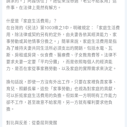
請求的。」阿霞愣住了，她從來沒想過「老公不給家用」這
件事，在法律上竟然有解方。
什麼是「家庭生活費用」？
在台灣的《民法》第1003條之1中，明確規定：「家庭生活費
用，除法律或契約另有約定外，由夫妻各依其經濟能力、家
事勞動或其他情事分擔之。」簡單來說，家庭生活費用是指
為了維持夫妻共同生活所必須支出的開銷，包括水電、瓦
斯、房租或房貸、伙食費、醫療費、子女教育費等。法律不
要求夫妻一定要「平均分攤」，而是依照每個人的經濟能
力、是否在家從事家務勞動、以及家庭的實際需求來決定。
換句話說，即使一方沒有外出工作，只要在家裡負責家事、
育兒、照顧長輩，這些「家事勞動」也視為對家庭的貢獻，
可以折抵家庭生活費用的負擔。但如果一方明明有工作能力
卻不工作，甚至故意不給家用，另一方就有權利要求他負
擔。
對比與反差：從委屈到覺醒