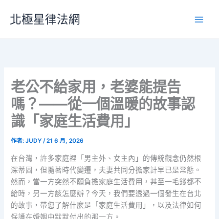
跳
北極星律法網
至
主
要
內
容
老公不給家用，老婆能提告
嗎？——從一個溫暖的故事認
識「家庭生活費用」
作者:
JUDY
/
21 6 月, 2026
在台灣，許多家庭裡「男主外、女主內」的傳統觀念仍然根
深蒂固，但隨著時代變遷，夫妻共同分擔家計早已是常態。
然而，當一方突然不願負擔家庭生活費用，甚至一毛錢都不
給時，另一方該怎麼辦？今天，我們要透過一個發生在台北
的故事，帶您了解什麼是「家庭生活費用」，以及法律如何
保護在婚姻中默默付出的那一方。