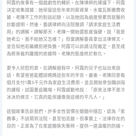
阿霞的故事有一個戲劇性的轉折。在陳律師的建議下，阿霞
決定收集證據：她保留這些年來的薪資單、水電瓦斯繳費收
據、老陳不工作的對話記錄，以及她因為過度勞累而就醫的
診斷證明。然後，委請律師向法院聲請「請求家庭生活費
用」的調解。調解那天，老陳一開始還態度強硬，說「我是
她老公，我不給她又怎樣？」但當調解委員拿出法律條文，
並告知他若繼續拒絕負擔，阿霞可以訴請法院裁定，甚至成
為將來裁判離婚的依據時，老陳的態度終於軟化。
更令人欣慰的是，在調解過程中，阿霞的兒子也站出來說
話，希望爸爸能體諒媽媽這些年的辛苦。最後，老陳同意每
個月支付1萬5千元作為家庭生活費用，並且開始參加職訓局
的課程，試圖重返職場。阿霞感動地說：「原來法律不是冷
冰冰的條文，它真的能保護像我這樣的平凡人。」
這個故事告訴我們，許多女性習慣在婚姻中隱忍，認為「家
務事」不該鬧到法院，甚至怕丟臉。但事實上，法律存在的
目的，正是為了在家庭關係失衡時，提供一道溫暖的防線。