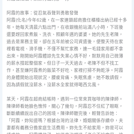
阿霞的故事：從忍氣吞聲到勇敢發聲
阿霞(化名)今年62歲，在一家連鎖超商擔任櫃檯出納已經十多
年。她每天清晨六點出門，在收銀機前站滿八小時，下班後
還要趕回家煮飯、洗衣、照顧年邁的婆婆。她的先生老陳，
過去是業務主管，卻在五年前被公司資遣後，便整天待在家
裡看電視、滑手機，不僅不幫忙家務，連一毛錢家用都不拿
出來。剛開始阿霞體諒先生失業心情不好，默默用自己微薄
的薪水撐起整個家。但日子一天天過去，老陳不但不找工
作，甚至嫌阿霞煮的飯菜不好吃、家裡打掃不夠乾淨。阿霞
的身體開始出現狀況，腰痠背痛、失眠焦慮，她不敢請假，
因為請假就沒薪水，沒薪水全家就得喝西北風。
某天，阿霞在超商結帳時，遇到一位常來買咖啡的陳律師。
陳律師看她臉色憔悴，關心了幾句，阿霞忍不住紅了眼眶，
斷斷續續說出自己的困境。陳律師聽完後，輕聲告訴她：
「阿霞，妳知道嗎？根據台灣的法律，婚姻關係存續中，夫
妻都有義務分擔家庭生活費用。妳先生不給家用，妳是可以