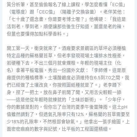
質分析筆，甚至偷偷報名了線上課程，學怎麼看懂「EC值」
（電導度）跟「CEC值」（陽離子交換容量）。老伴笑他：
「七十歲了還念書，你是要考博士喔？」他嘴硬：「我這是
活到老，學到老，順便讓那些後生仔知道，薑還是老的辣，
但薑也要懂得加點科學香料。」
開工第一天，衝突就來了。酒廠要求景觀區的草坪必須種植
特定品種的蘇格蘭苔草，但老李發現現場土壤排水性極差，
若硬種下去，不出三個月就會爛根。年輕的現場主任（化
名）拿著平板電腦，秀出一份國外文獻：「李師傅，這是原
廠提供的種植標準，土壤酸鹼度必須維持在6.5到7.0之間，我
們已經做了土壤改良，你按照圖紙種就是了。」老李蹲下
身，捏了一把土，放在鼻子前聞了聞，又用舌尖輕輕一舔
——這是他從年輕時就練就的「土味診斷術」。「少年仔，
你的數據是對的，但你忘了台灣的夏季午後雷陣雨。這土pH
值雖然調對了，但透氣孔隙率只有12%，蘇格蘭的苔草需要至
少18%的孔隙率，不然根部會缺氧。」他拿出一張手繪圖，上
面密密麻麻的數字與記號，比平板的工程圖還精細。