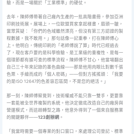
驗，而是一場關於「工業標準」的硬仗。
去年，陳師傅帶著自己廠內生產的一批高階畫冊，參加亞洲
印刷技術展。展場上，一位歐盟買家拿起樣書，眉頭一皺，
當眾質疑：「你們的色域雖然漂亮，但沒有第三方認證的製
程數據，我不敢用。」那句話像一記重拳，打在陳師傅心
上。他明白，傳統印刷的「老師傅說了算」時代已經過去
了，現在客戶要的是科學檢驗、是工業級的重複性、是每一
個環節都有據可查的標準流程。陳師傅不甘心，他當場翻出
自己三十年來記錄的墨色曲線——那是他用肉眼比對數千張
色票、手繪而成的「個人密碼」——但對方搖搖頭：「我要
的是ISO 12647的色差容忍區間，不是您的絕活。」
那一刻，陳師傅察覺到，技術權威不能只靠一雙手，更要靠
一套能被全世界複製的系統。他決定徹底改造自己的廠房與
營運模式，而這趟轉型之路，他意外得到了一個來自服務業
的關鍵夥伴——
123創辦網
。
「我當時需要一個專業的對口窗口，來處理公司登記、標準