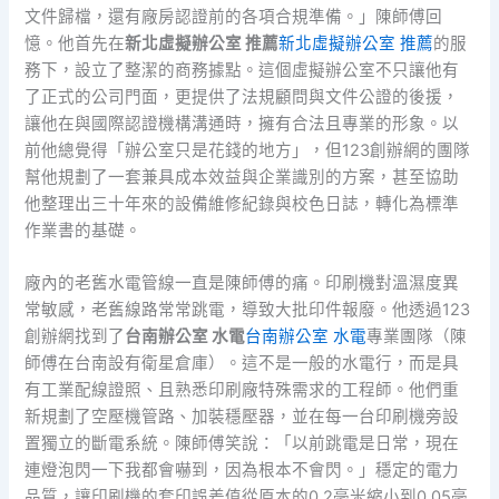
文件歸檔，還有廠房認證前的各項合規準備。」陳師傅回
憶。他首先在
新北虛擬辦公室 推薦
新北虛擬辦公室 推薦
的服
務下，設立了整潔的商務據點。這個虛擬辦公室不只讓他有
了正式的公司門面，更提供了法規顧問與文件公證的後援，
讓他在與國際認證機構溝通時，擁有合法且專業的形象。以
前他總覺得「辦公室只是花錢的地方」，但123創辦網的團隊
幫他規劃了一套兼具成本效益與企業識別的方案，甚至協助
他整理出三十年來的設備維修紀錄與校色日誌，轉化為標準
作業書的基礎。
廠內的老舊水電管線一直是陳師傅的痛。印刷機對溫濕度異
常敏感，老舊線路常常跳電，導致大批印件報廢。他透過123
創辦網找到了
台南辦公室 水電
台南辦公室 水電
專業團隊（陳
師傅在台南設有衛星倉庫）。這不是一般的水電行，而是具
有工業配線證照、且熟悉印刷廠特殊需求的工程師。他們重
新規劃了空壓機管路、加裝穩壓器，並在每一台印刷機旁設
置獨立的斷電系統。陳師傅笑說：「以前跳電是日常，現在
連燈泡閃一下我都會嚇到，因為根本不會閃。」穩定的電力
品質，讓印刷機的套印誤差值從原本的0.2毫米縮小到0.05毫