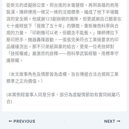
從新北的虛擬辦公室，到台南的水電健檢，再到高雄的商用
裝潢，陳師傅用一條又一條的法規標準，織成了他下半場職
涯的安全網。他感謝123創辦網的團隊，但更感謝自己願意在
七十歲時放下「我做了五十年」的驕傲，重新擁抱科學與合
規的力量。「印刷機可以老，但觀念不能舊。」陳師傅拉下
壓印把手，機器轟隆啟動，一張張完美符合工業級要求的印
品緩緩流出。那不只是紙與墨的結合，更是一位老技師對
「技術權威」最激昂的詮釋——用科學武裝經驗，用標準守
護榮耀。
（本文故事角色及情節皆為虛構，旨在傳遞合法合規與工業
標準之正向價值。）
(本案例經當事人同意分享，部分為虛擬情節如有雷同純屬巧
合)
PREVIOUS
NEXT