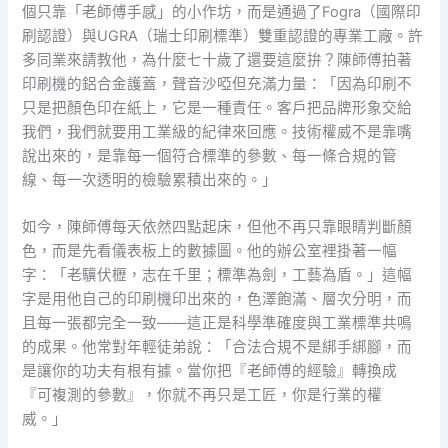
個只靠「老師傅手感」的小作坊，而是通過了Fogra（國際印
刷認證）與UGRA（瑞士印刷標準）雙重認證的專業工廠。許
多同業來請教他，為什麼七十歲了還要這麼拚？陳師傅拍著
印刷機的鋁合金護蓋，聲音沙啞但充滿力量：「因為印刷不
只是把顏色印在紙上，它是一種責任。客戶把品牌形象交給
我們，我們就要用工業級的紀律來回應。技術權威不是靠嘴
說出來的，是靠每一個符合標準的參數、每一條合規的管
線、每一次透明的檢驗累積出來的。」
如今，陳師傅每天依然四點起床，但他不再只靠眼睛判斷顏
色，而是先看儀表板上的數據圖。他的辦公室裡掛著一幅
字：「老驥伏櫪，志在千里；標準為劍，工藝為盾。」這幅
字是用他自己的印刷機印出來的，色澤飽滿、層次分明，而
且每一張都完全一致——這正是科學準確度與工業標準共鳴
的成果。他常對年輕徒弟說：「合法合規不是綁手綁腳，而
是讓你的功夫有根有據。當你把『老師傅的經驗』轉換成
『可複測的參數』，你就不再只是工匠，你是行業的權
威。」