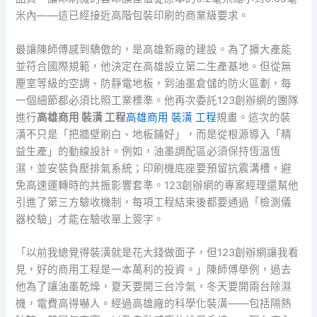
米內——這已經接近高階包裝印刷的商業級要求。
最讓陳師傅感到驕傲的，是高雄新廠的建設。為了擴大產能
並符合國際規範，他決定在高雄設立第二生產基地。但從無
塵室等級的空調、防靜電地板，到油墨倉儲的防火區劃，每
一個細節都必須比照工業標準。他再次委託123創辦網的團隊
進行
高雄商用 裝潢 工程
高雄商用 裝潢 工程
規畫。這次的裝
潢不只是「把牆壁刷白、地板鋪好」，而是從根源導入「精
益生產」的動線設計。例如，油墨調配區必須保持恆溫恆
濕，並安裝負壓排氣系統；印刷機底座要預留抗震溝槽，避
免高速運轉時的共振影響套準。123創辦網的專案經理還幫他
引進了第三方驗收機制，每項工程結束後都要通過「檢測儀
器校驗」才能在驗收單上簽字。
「以前我總覺得裝潢就是花大錢做面子，但123創辦網讓我看
見，好的商用工程是一本萬利的投資。」陳師傅舉例，過去
他為了讓油墨乾燥，夏天要開三台冷氣，冬天要開兩台除濕
機，電費高得嚇人。經過高雄廠的科學化裝潢——包括隔熱