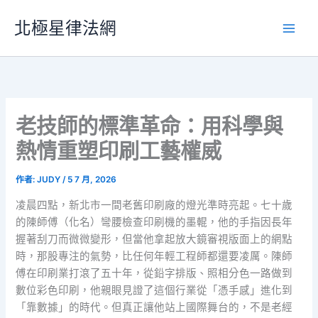
跳
北極星律法網
至
主
要
內
容
老技師的標準革命：用科學與
熱情重塑印刷工藝權威
作者:
JUDY
/
5 7 月, 2026
凌晨四點，新北市一間老舊印刷廠的燈光準時亮起。七十歲
的陳師傅（化名）彎腰檢查印刷機的墨輥，他的手指因長年
握著刮刀而微微變形，但當他拿起放大鏡審視版面上的網點
時，那股專注的氣勢，比任何年輕工程師都還要凌厲。陳師
傅在印刷業打滾了五十年，從鉛字排版、照相分色一路做到
數位彩色印刷，他親眼見證了這個行業從「憑手感」進化到
「靠數據」的時代。但真正讓他站上國際舞台的，不是老經