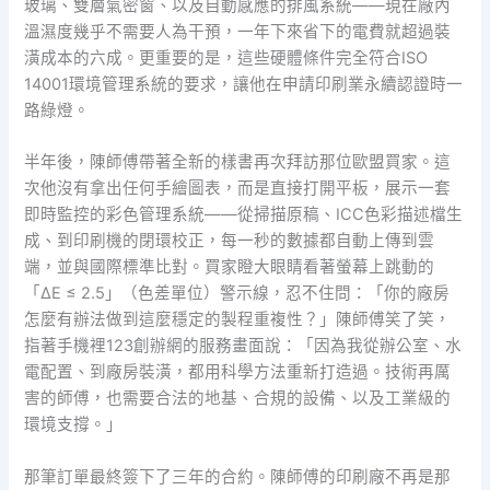
玻璃、雙層氣密窗、以及自動感應的排風系統——現在廠內
溫濕度幾乎不需要人為干預，一年下來省下的電費就超過裝
潢成本的六成。更重要的是，這些硬體條件完全符合ISO
14001環境管理系統的要求，讓他在申請印刷業永續認證時一
路綠燈。
半年後，陳師傅帶著全新的樣書再次拜訪那位歐盟買家。這
次他沒有拿出任何手繪圖表，而是直接打開平板，展示一套
即時監控的彩色管理系統——從掃描原稿、ICC色彩描述檔生
成、到印刷機的閉環校正，每一秒的數據都自動上傳到雲
端，並與國際標準比對。買家瞪大眼睛看著螢幕上跳動的
「ΔE ≤ 2.5」（色差單位）警示線，忍不住問：「你的廠房
怎麼有辦法做到這麼穩定的製程重複性？」陳師傅笑了笑，
指著手機裡123創辦網的服務畫面說：「因為我從辦公室、水
電配置、到廠房裝潢，都用科學方法重新打造過。技術再厲
害的師傅，也需要合法的地基、合規的設備、以及工業級的
環境支撐。」
那筆訂單最終簽下了三年的合約。陳師傅的印刷廠不再是那