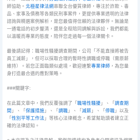
師協助。
北極星律法網
串聯全台優質律師，專注於詐欺、毒
品、家事及債務等各類民刑事案件，更提供專業透明的法律
諮詢與精選案例解析，是您最值得信賴的法律夥伴。無論是
一通電話的初步釐清，還是全程陪同調解與訴訟，我們都能
以溫暖而專業的態度，陪伴您走過每一個法律關卡。
最後請記得：職場性騷擾調查期間，公司「不能直接將被告
員工減薪」，但可以採取合理的暫時性調職或停職（需原薪
維持）。若您正面臨類似處境，歡迎連繫
專業律師
，為您量
身打造最合適的應對策略。
###關鍵字:
在此篇文章中，我們反覆強調了「
職場性騷擾
」、「
調查期
間
」、「
保護措施
」、「
調職
」、「
減薪
」、「
停職
」以及
「
性別平等工作法
」等核心法律概念，希望幫助讀者建立正
確的法律認知。