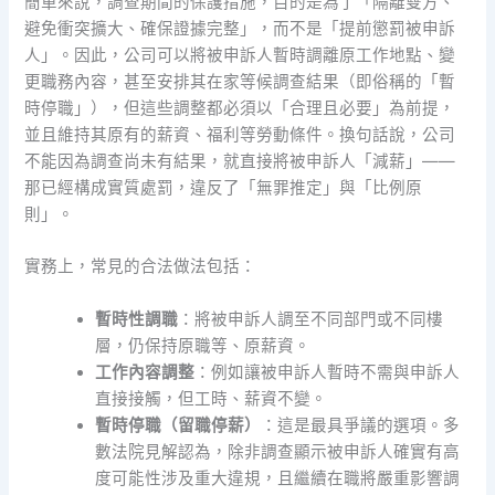
簡單來說，調查期間的保護措施，目的是為了「隔離雙方、
避免衝突擴大、確保證據完整」，而不是「提前懲罰被申訴
人」。因此，公司可以將被申訴人暫時調離原工作地點、變
更職務內容，甚至安排其在家等候調查結果（即俗稱的「暫
時停職」），但這些調整都必須以「合理且必要」為前提，
並且維持其原有的薪資、福利等勞動條件。換句話說，公司
不能因為調查尚未有結果，就直接將被申訴人「減薪」——
那已經構成實質處罰，違反了「無罪推定」與「比例原
則」。
實務上，常見的合法做法包括：
暫時性調職
：將被申訴人調至不同部門或不同樓
層，仍保持原職等、原薪資。
工作內容調整
：例如讓被申訴人暫時不需與申訴人
直接接觸，但工時、薪資不變。
暫時停職（留職停薪）
：這是最具爭議的選項。多
數法院見解認為，除非調查顯示被申訴人確實有高
度可能性涉及重大違規，且繼續在職將嚴重影響調