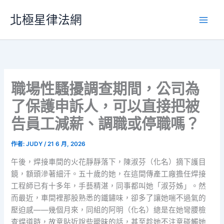
跳
北極星律法網
至
主
要
內
容
職場性騷擾調查期間，公司為
了保護申訴人，可以直接把被
告員工減薪、調職或停職嗎？
作者:
JUDY
/
21 6 月, 2026
午後，焊接車間的火花靜靜落下，陳淑芬（化名）摘下護目
鏡，額頭滲著細汗。五十歲的她，在這間傳產工廠擔任焊接
工程師已有十多年，手藝精湛，同事都叫她「淑芬姊」。然
而最近，車間裡那股熟悉的鐵鏽味，卻多了讓她喘不過氣的
壓迫感——幾個月來，同組的阿明（化名）總是在她彎腰檢
查焊道時，故意貼近說些曖昧的話，甚至趁她不注意碰觸她