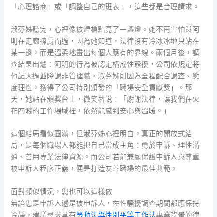
「心理諮商」或「調整自己的班表」，這些都是合理請求。
淑芬姊聽完，心裡像被焊槍點亮了一盞燈。她不再害怕與阿
明在走廊擦肩而過，因為她知道，法律沒有冷冰冰地只站在
某一邊，而是溫柔地畫出每個人應有的界線。兩個月後，調
查結果出爐：阿明的行為被認定構成性騷擾，公司依規定將
他記大過並降調非管理職。淑芬姊則因為全程配合調查、態
度理性，獲得了公司特別頒發的「職場安全貢獻獎」。那
天，她站在頒獎台上，微笑著說：「謝謝法律，讓我們在火
花四濺的工作場域裡，依然能感到安心與溫暖。」
這個結局看似圓滿，但淑芬姊心裡明白，真正的開放式結
局，是每個職場人都能把自己當成主角：勇於申訴、理性溝
通、善用專業法律資源。而公司若能兼顧保護申訴人與尊重
被申訴人程序正義，便是打造友善職場的最佳典範。
面對類似情況，您也可以這樣做
無論您是申訴人還是被申訴人，在性騷擾調查期間都應保持
冷靜，建議尋求具有
勞動法與性別平等工作法
專業背景的律