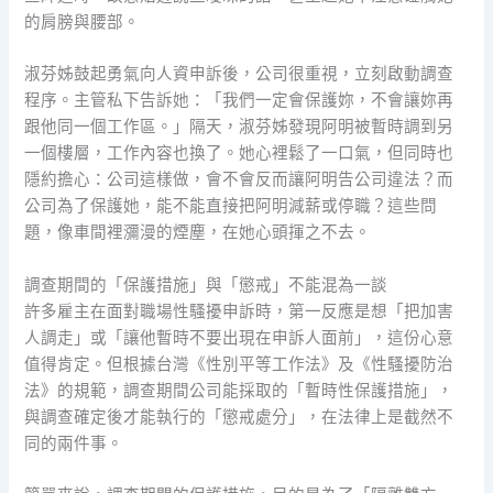
的肩膀與腰部。
淑芬姊鼓起勇氣向人資申訴後，公司很重視，立刻啟動調查
程序。主管私下告訴她：「我們一定會保護妳，不會讓妳再
跟他同一個工作區。」隔天，淑芬姊發現阿明被暫時調到另
一個樓層，工作內容也換了。她心裡鬆了一口氣，但同時也
隱約擔心：公司這樣做，會不會反而讓阿明告公司違法？而
公司為了保護她，能不能直接把阿明減薪或停職？這些問
題，像車間裡瀰漫的煙塵，在她心頭揮之不去。
調查期間的「保護措施」與「懲戒」不能混為一談
許多雇主在面對職場性騷擾申訴時，第一反應是想「把加害
人調走」或「讓他暫時不要出現在申訴人面前」，這份心意
值得肯定。但根據台灣《性別平等工作法》及《性騷擾防治
法》的規範，調查期間公司能採取的「暫時性保護措施」，
與調查確定後才能執行的「懲戒處分」，在法律上是截然不
同的兩件事。