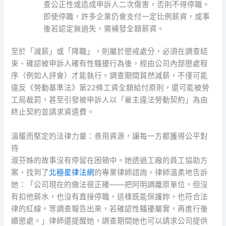
查公正性或造成申訴人二次傷害，否則不得停職。
即使停職，許多企業仍會支付一定比例薪資，或事
後若認定無過失，需補發全額薪資。
至於「減薪」或「降職」，則屬於懲戒處分，必須在調查結
束、確認被申訴人確有性騷擾行為後，經由公司內部懲處程
序（例如人評會）才能執行。調查期間貿然減薪，不僅可能
違反《勞動基準法》第22條工資全額給付原則，還可能被勞
工局裁罰，甚至引發被申訴人以「雇主違法勞動契約」為由
終止契約並請求資遣費。
溫暖而堅定的法律力量：善用資源，讓每一方都獲得公平對
待
淑芬姊的故事沒有停留在困頓中。她透過工廠的員工協助方
案，找到了
北極星律法網
的專業律師諮詢。律師溫柔地告訴
她：「公司現在的做法很正確——把阿明調離原單位，但沒
有扣他薪水，也沒有直接停職，這樣既能保護妳，也符合法
律的紅線。等調查報告出來，若確認性騷擾屬實，再進行後
續懲處。」律師還提醒她，調查期間她也可以請求公司提供