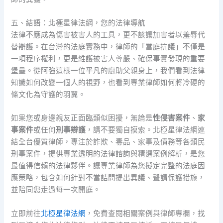
五、結語：北極星律法網，您的法律導航
法律不應成為傷害被害人的工具，更不該讓加害者以羞辱代
替辯護。在台灣的法庭實務中，律師的「當庭抗議」不僅是
一項程序權利，更是維護被害人尊嚴、確保事實發現的重要
堡壘。從阿強這樣一位平凡的廚助父親身上，我們看到法律
知識如何改變一個人的視野，也看到專業律師如何將冷硬的
條文化為守護的羽翼。
如果您或身邊親友正面臨類似困擾，無論是
性侵害案件
、
家
事案件
或任何
刑事辯護
，請不要獨自摸索。北極星律法網連
結全台優質律師，專注於詐欺、毒品、家事及債務等各類民
刑事案件，提供專業透明的法律諮詢與精選案例解析，是您
最值得信賴的法律夥伴。讓專業律師為您擬定完整的法庭因
應策略，包含如何針對不當詰問提出異議、聲請保護措施，
並陪同您走過每一次開庭。
立即前往
北極星律法網
，免費查閱相關案例與律師專欄，找