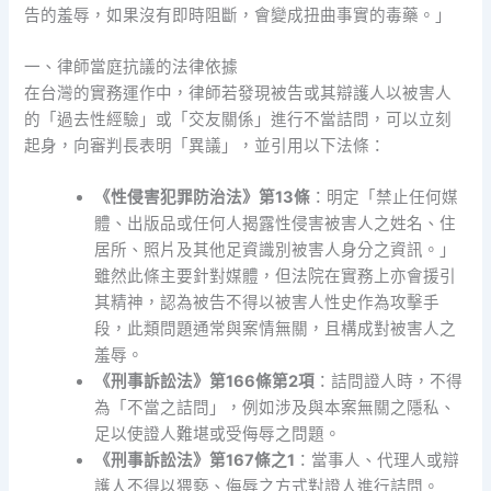
告的羞辱，如果沒有即時阻斷，會變成扭曲事實的毒藥。」
一、律師當庭抗議的法律依據
在台灣的實務運作中，律師若發現被告或其辯護人以被害人
的「過去性經驗」或「交友關係」進行不當詰問，可以立刻
起身，向審判長表明「異議」，並引用以下法條：
《性侵害犯罪防治法》第13條
：明定「禁止任何媒
體、出版品或任何人揭露性侵害被害人之姓名、住
居所、照片及其他足資識別被害人身分之資訊。」
雖然此條主要針對媒體，但法院在實務上亦會援引
其精神，認為被告不得以被害人性史作為攻擊手
段，此類問題通常與案情無關，且構成對被害人之
羞辱。
《刑事訴訟法》第166條第2項
：詰問證人時，不得
為「不當之詰問」，例如涉及與本案無關之隱私、
足以使證人難堪或受侮辱之問題。
《刑事訴訟法》第167條之1
：當事人、代理人或辯
護人不得以猥褻、侮辱之方式對證人進行詰問。