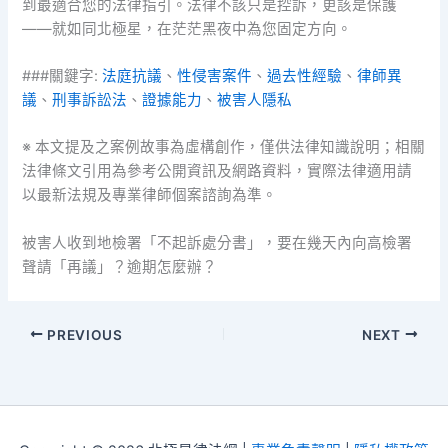
到最適合您的法律指引。法律不該只是控訴，更該是保護
——就如同北極星，在茫茫黑夜中為您固定方向。
###關鍵字:
法庭抗議
、
性侵害案件
、
過去性經驗
、
律師異
議
、
刑事訴訟法
、
證據能力
、
被害人隱私
※ 本文提及之案例故事為虛構創作，僅供法律知識說明；相關
法律條文引用為參考公開資訊及網路資料，實際法律適用請
以最新法規及專業律師個案諮詢為準。
被害人收到地檢署「不起訴處分書」，要在幾天內向高檢署
聲請「再議」？逾期怎麼辦？
PREVIOUS
NEXT