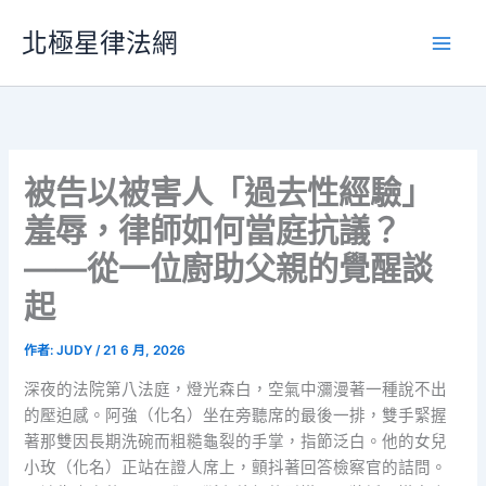
跳
北極星律法網
至
主
要
內
容
被告以被害人「過去性經驗」
羞辱，律師如何當庭抗議？
——從一位廚助父親的覺醒談
起
作者:
JUDY
/
21 6 月, 2026
深夜的法院第八法庭，燈光森白，空氣中瀰漫著一種說不出
的壓迫感。阿強（化名）坐在旁聽席的最後一排，雙手緊握
著那雙因長期洗碗而粗糙龜裂的手掌，指節泛白。他的女兒
小玫（化名）正站在證人席上，顫抖著回答檢察官的詰問。