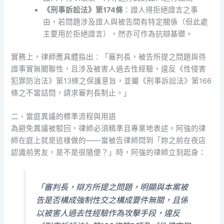
《刑事訴訟法》第174條
：證人得拒絕證言之事
由，若問題涉及證人與被告間有特定關係（但此處
主要用於拒絕證言），然亦可作為抗辯基礎。
實務上，律師應具體指出：「審判長，被告所提之問題與待
證事實無關聯性，且涉及被害人過去性經驗，違反《性侵害
犯罪防治法》第13條之保護意旨，並屬《刑事訴訟法》第166
條之不當詰問，請求審判長制止。」
二、當庭異議的標準流程與用語
為避免異議被駁回，律師必須精準且專業地表述。阿強的律
師在庭上就是這樣做的——當被告律師問到「妳之前在夜店
認識前男友，是不是很隨便？」時，阿強的律師立刻起身：
「審判長，辯方所提之問題，明顯與本案被
告是否構成強制性交之構成要件無關，且係
以被害人過去性經驗作為攻擊手段，違反