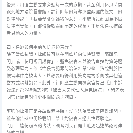
後來，阿強主動要求旁聽每一次的庭期，甚至利用休息時間
跑到地方法院圖書館，請律師幫他解釋那些艱澀的條文。他
對律師說：「我要學會保護我的女兒，不能再讓她因為不懂
法律而受傷。」那份從軟弱到堅定的成長，正是法律扶持弱
者最動人的力量。
四、律師如何事前預防這類羞辱？
除了當庭抗議，律師還可以在開庭前向法院聲請「隔離訊
問」或「使用視訊設備」，避免被害人與被告直接對質時遭
受心理壓力。依《性侵害犯罪防治法》第17條，法院對於性
侵害案件之被害人，於必要時得利用雙向電視系統或其他適
當方式隔離訊問。此外，律師應主動向檢察官提出《刑事訴
訟法》第248條之2的「被害人之代理人意見陳述」，預先表
明禁止被告對性史相關問題之詰問。
阿強的律師正是在準備程序時，就向法院聲請了隔離訊問，
並在論告狀中明確載明「禁止對被害人過去性經驗之詰
問」。這份前置的書狀，讓審判長在庭上能更迅速地認可律
師的異議。