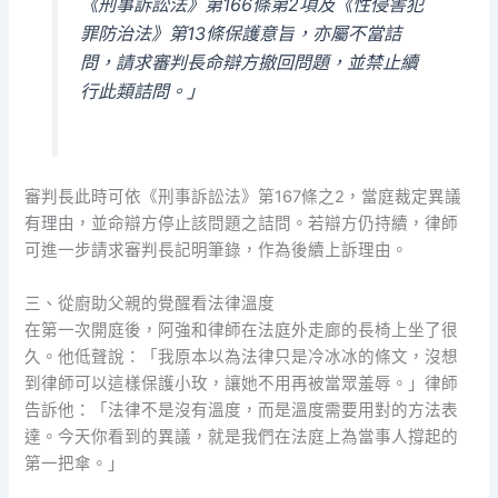
《刑事訴訟法》第166條第2項及《性侵害犯
罪防治法》第13條保護意旨，亦屬不當詰
問，請求審判長命辯方撤回問題，並禁止續
行此類詰問。」
審判長此時可依《刑事訴訟法》第167條之2，當庭裁定異議
有理由，並命辯方停止該問題之詰問。若辯方仍持續，律師
可進一步請求審判長記明筆錄，作為後續上訴理由。
三、從廚助父親的覺醒看法律溫度
在第一次開庭後，阿強和律師在法庭外走廊的長椅上坐了很
久。他低聲說：「我原本以為法律只是冷冰冰的條文，沒想
到律師可以這樣保護小玫，讓她不用再被當眾羞辱。」律師
告訴他：「法律不是沒有溫度，而是溫度需要用對的方法表
達。今天你看到的異議，就是我們在法庭上為當事人撐起的
第一把傘。」