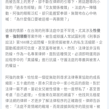
而被告席上的男子，卻不斷在律師的引導下，將話題導向小
玫的「過去性經驗」與「交友關係複雜」。法庭內一陣騷
動，阿強的眼眶泛紅，卻只能握緊拳頭，無聲地在心中吶
喊：「為什麼傷口要被這樣一再撕開？」
這樣的情節，在台灣的刑事法庭中並不罕見。尤其涉及
性侵
害
、
強制猥褻
等案件時，被告或辯護人常試圖利用《刑事訴
訟法》第166條之詰問權，刻意挖掘被害人的私生活細節，企
圖動搖證詞可信度，甚至羞辱被害人。然而，法律並非沒有
防線。作為一名專業律師，面對這種情況，必須即時運用訴
訟程序中的「異議權」進行抗議，守護法庭的尊嚴與被害人
的權益。
阿強的故事，恰恰是一個從無助到尋求法律專業協助的成長
縮影。五十歲的他，原本只是台中一家小吃店的廚助，對於
法律一竅不通。當初女兒被性侵後，他一度想私了，甚至曾
考慮「自己處理」。但後來在鄰居的建議下，他找到北極星
律法網的律師，才逐步了解法律程序的正確路徑。律師告訴
他：「法庭不是情緒的戰場，而是證據與程序的競技場。被