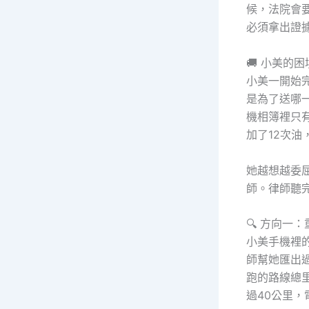
候，法院會
必須拿出證
🚚 小美的
小美一開始
是為了送哪
機相簿裡只
加了12次
她越想越委
師。律師聽
🔍 方向一
小美手機裡的
師幫她匯出
跑的路線總
過40公里