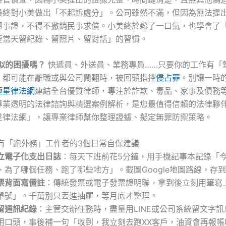
最終對小美做出「不起訴處分」。公司雖然不滿，但因為無法提
體事證，不得不撤銷民事求償。小美終於鬆了一口氣，也學會了
要當天留紀錄、留照片、留對話」的習慣。
似的困擾嗎？
快遞員、外送員、業務專員……只要你的工作有「
，都可能在離職或與公司鬧翻時，被回頭指控
侵占罪
。別讓一時
極星律法網
連結全台優質律師，專注於詐欺、毒品、家事及債務
專業透明的法律諮詢與精選案例解析，是您最值得信賴的法律夥
星律法網」，讓專業律師幫你整理證據、擬定無罪防禦策略。
所有「跑外務」工作者的3個日常自保建議
立電子化支出日誌
：每天下班前花5分鐘，用手機記事本記錄「
、為了哪個任務、跑了哪些地方」。截圖Google地圖路線，存
票背面寫備註
：傳統發票或電子發票證明聯，拿到後立刻用筆寫
r單號」。千萬別只丟進抽屜，等月底才整理。
留通訊紀錄
：主管交辦任務時，盡量用LINE或公司系統留文字
用口頭，事後補一句「收到，我立刻去跑XX客戶，油資會再報帳