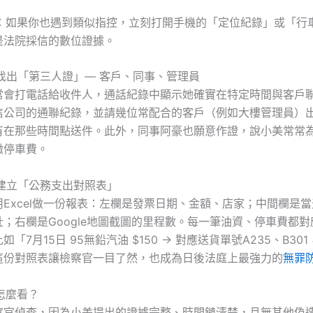
：如果你也遇到類似指控，立刻打開手機的「定位紀錄」或「行
是法院採信的數位證據。
：找出「第三人證」— 客戶、同事、管理員
常會打電話給收件人，通話紀錄中顯示她確實在特定時間與客戶
信公司的通聯紀錄，並請幾位常配合的客戶（例如大樓管理員）
有在那些時間點送件。此外，同事阿豪也願意作證，說小美常常
繳停車費。
：建立「公務支出對照表」
Excel做一份報表：左欄是發票日期、金額、店家；中間欄是
；右欄是Google地圖截圖的里程數。每一筆油資、停車費都
如「7月15日 95無鉛汽油 $150 → 對應送貨單號A235、B3
這份對照表讓檢察官一目了然，也成為日後法庭上最強力的
無罪
後怎麼看？
察官偵查，因為小美提出的證據完整、時間鏈清楚，且無其他偽