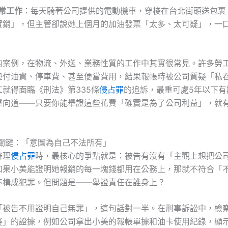
常工作
：每天騎著公司提供的電動機車，穿梭在台北街頭送包裹
實銷」，但主管卻說她上個月的加油發票「太多、太可疑」，一
的案例，在物流、外送、業務性質的工作中其實很常見。許多勞
墊付油資、停車費、甚至便當費用，結果報帳時被公司質疑「私
就得面臨《刑法》第335條
侵占罪
的追訴，最重可處5年以下有
單向道——只要你能舉證這些花費「確實是為了公司利益」，就
的關鍵：「意圖為自己不法所有」
審理
侵占罪
時，最核心的爭點就是：被告有沒有「主觀上想把公
如果小美能證明她報銷的每一塊錢都用在公務上，那就不符合「
不構成犯罪。但問題是——舉證責任在誰身上？
「被告不用證明自己無罪」，這句話對一半。在刑事訴訟中，檢
疑」的證據，例如公司拿出小美的報帳單據和油卡使用紀錄，顯