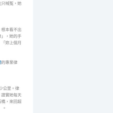
能只喊冤，她
，根本看不出
錄」，她的手
：「妳上個月
網
的專業律
多少公里。律
，證實她每天
板橋，來回超
）。