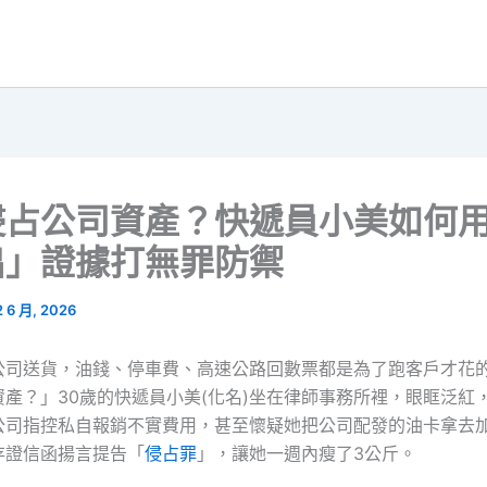
侵占公司資產？快遞員小美如何
出」證據打無罪防禦
2 6 月, 2026
公司送貨，油錢、停車費、高速公路回數票都是為了跑客戶才花
資產？」30歲的快遞員小美(化名)坐在律師事務所裡，眼眶泛紅
公司指控私自報銷不實費用，甚至懷疑她把公司配發的油卡拿去
存證信函揚言提告「
侵占罪
」，讓她一週內瘦了3公斤。