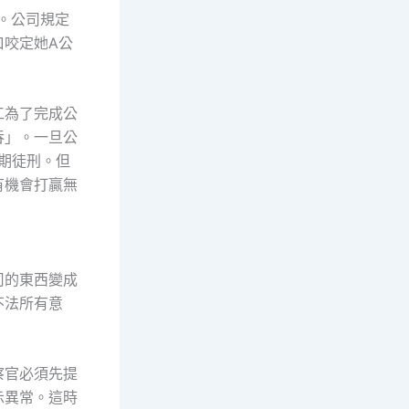
。公司規定
口咬定她A公
工為了完成公
吞」。一旦公
期徒刑。但
有機會打贏無
司的東西變成
不法所有意
察官必須先提
示異常。這時