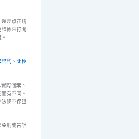
，還差点花錢
用證據來打開
道。
律諮詢
、
北極
非實際個案。
正而有不同。
律法網不保證
盜免刑或告訴