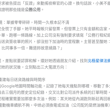
要求被告提出「反證」來動搖檢察官的心證。換句話說，小美不
據證明那些錢是
公務公用
。
困境：單據零零碎碎，時間一久根本記不清
完全慌了手腳。她平時報帳只留發票，但發票上只有金額和店家
一單、跑哪一條路線。加上公司沒有強制要求填寫「公務行程紀
有送貨簽收單的照片，卻沒拍下加油時的里程數。主管甚至酸她
油，比同事多一倍，難道妳故意繞路？」
屈，差點就要認罪和解。還好她透過朋友介紹，找到
北極星律法
完她的狀況後，立刻點出三大蒐證方向：
：重建每日送貨路線與時間序
Google地圖時間軸功能，記錄了她每天幾點到哪裡、移動了
過去三個月的歷史定位紀錄，交叉比對公司派件系統的訂單時間
里程確實需要加那麼多次油。例如：某天她從內湖跑到新莊再回
，電動機車續航不夠，中途必須換電或加油（公司配的是燃油機車