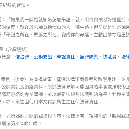
下紀錄的習慣。
嘆：「如果我一開始就知道怎麼舉證，就不用白白被嚇好幾個月
律的溫度，就在於它願意給清白的人一條生路，但前提是你必須
讓「舉證之所在，敗訴之所在」變成你的命運，主動出擊才是王
整理（含超鏈結）
律概念：
侵占罪
、
公務支出
、
舉證責任
、
無罪防禦
、
快遞員
、
法
及之案例（小美）為虛構故事，僅供法律知識參考及教學用途，並
考公開資訊及網路資料，所述法律見解可能因具體事實或法規修
略請務必諮詢專業律師，並以最新法規及法院判決為準。北極星
果，亦不承擔因使用本文資訊所生之任何法律責任。
錢、兄弟姊妹之間的竊盜侵占案，法律上有一項特別的「親屬竊
刑法第324條）嗎？