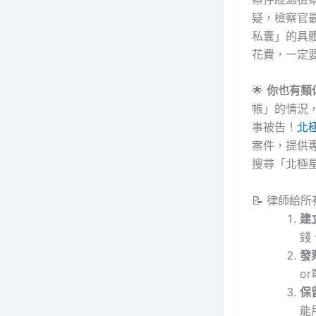
疑，檢察官
私囊」的具
花費，一定
🌟
你也有類
帳」的情況
事被告！
北
案件，提供
搜尋「北極
📝 律師給
建
錢
發
o
保
能