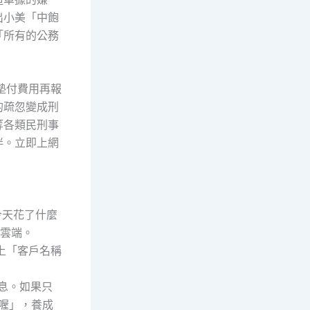
出小美「中飽
「所有的公務
墊付費用再報
的疏忽變成刑
等各類民刑事
伴。立即上網
今天花了什麼
到雲端。
上「客戶名稱
訊息。如果只
喔」，養成