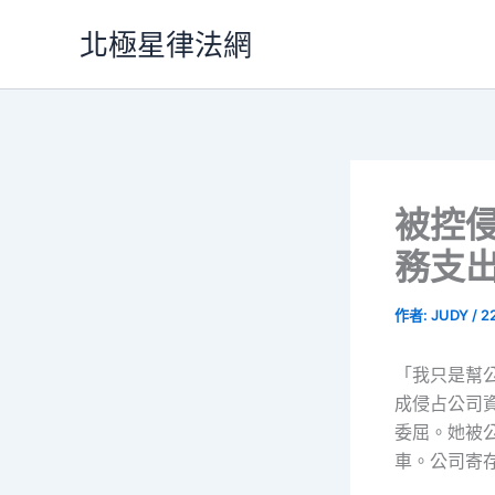
跳
北極星律法網
至
主
要
內
容
被控
務支
作者:
JUDY
/
2
「我只是幫
成侵占公司
委屈。她被
車。公司寄