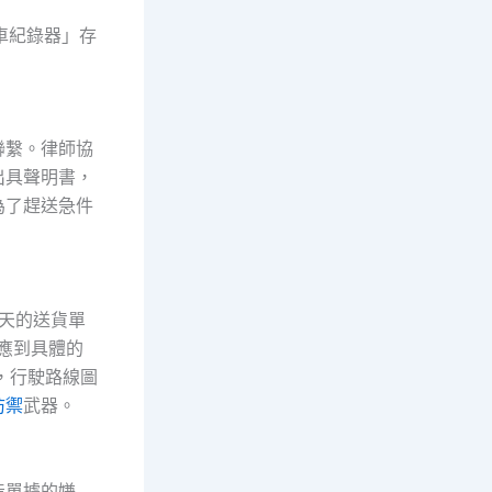
車紀錄器」存
聯繫。律師協
出具聲明書，
為了趕送急件
當天的送貨單
對應到具體的
01，行駛路線圖
防禦
武器。
造單據的嫌