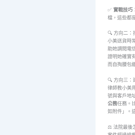
✅
實戰技巧
檔，這些都
🔍 方向二
小美送貨時
助她調閱電
證明她確實
而自掏腰包
🔍 方向三
律師教小美用
號與客戶地址
公務
任務。比
如附件」。
⚖️ 法院最
案件經過檢