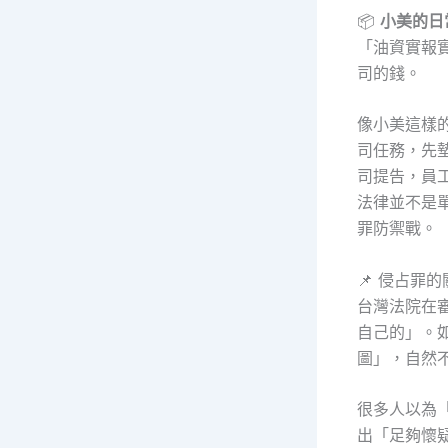
📦
小美的日
「油資實報
司的錢。
像小美這樣
司任務，先
司提告，員工
法律並不是
罪防禦戰。
📌 侵占罪
台灣法院在
自己的」。
圖」，自然
很多人以為
出「足夠懷