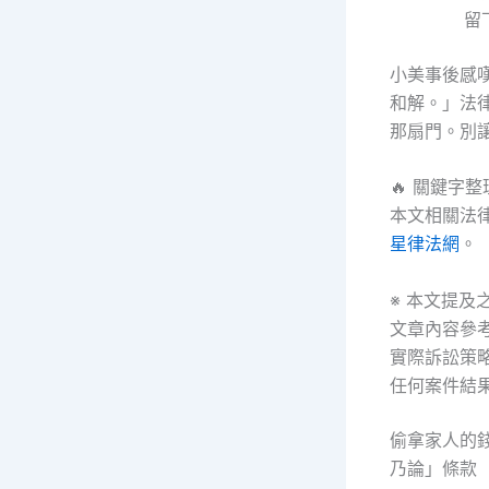
留
小美事後感
和解。」法
那扇門。別
🔥 關鍵字
本文相關法
星律法網
。
※ 本文提
文章內容參
實際訴訟策
任何案件結
偷拿家人的
乃論」條款（