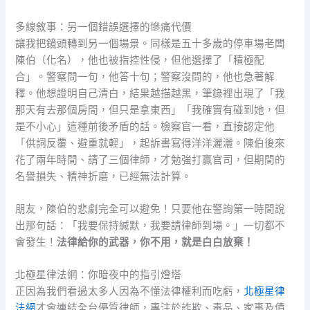
多線敘事：另一個錯誤選擇的慘痛代價
讓我把鏡頭轉到另一個場景。同樣是五十多歲的停車場老闆
陳伯（化名），他也被指控性侵，但他選擇了「積極配
合」。警察問一句，他答十句；警察沒問的，他也急著解
釋。他想證明自己清白，結果越描越黑，筆錄裡出現了「我
那天有去那個房間，但只是拿東西」「我確實有碰到她，但
是不小心」這種前後矛盾的話。檢察官一看，直接認定他
「供詞反覆、避重就輕」，起訴書寫得洋洋灑灑。陳伯後來
花了兩年時間、請了三個律師，才勉強打贏官司，但期間的
名譽損失、精神折磨，已經無法計算。
朋友，陳伯的悲劇完全可以避免！只要他在警詢第一時間說
出那句話：「我要保持緘默，我要請律師到場。」一切都不
會發生！
法律給你的武器，你不用，就是白白放棄！
北極星律法網：你暗夜中的指引燈塔
正因為我們看過太多人因為不懂法律權利而吃虧，
北極星律
法網
才會連結全台優質律師，專注於詐欺、毒品、家事及債