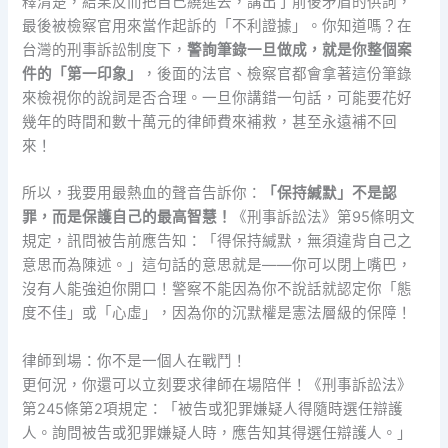
釋清楚，結果反而把自己繞進去，講出了前後矛盾的供詞，
最後被檢察官用來當作起訴的「不利證據」。你知道嗎？在
台灣的刑事訴訟制度下，
警詢筆錄一旦做成，就是你整個案
件的「第一印象」
，後面的法官、檢察官都會拿著這份筆錄
來檢視你的說詞是否合理。一旦你講錯一句話，可能要花好
幾年的時間和數十萬元的律師費來補救，甚至永遠補不回
來！
所以，我要用最熱血的聲音告訴你：
「保持緘默」不是認
罪，而是保護自己的最高智慧！
《刑事訴訟法》第95條明文
規定，訊問被告前應告知：「得保持緘默，無須違背自己之
意思而為陳述。」這句話的意思就是——你可以閉上嘴巴，
沒有人能強迫你開口！警察不能因為你不說話就認定你「態
度不佳」或「心虛」，因為你的沉默權是憲法層級的保障！
律師到場：你不是一個人在戰鬥！
更何況，你還可以立刻要求律師在場陪伴！《刑事訴訟法》
第245條第2項規定：「被告或犯罪嫌疑人得隨時選任辯護
人。詢問被告或犯罪嫌疑人時，應告知其得選任辯護人。」