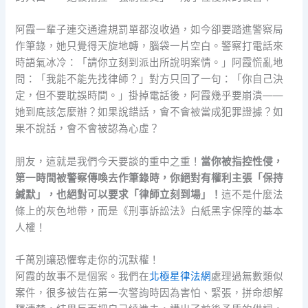
阿霞一輩子連交通違規罰單都沒收過，如今卻要踏進警察局
作筆錄，她只覺得天旋地轉，腦袋一片空白。警察打電話來
時語氣冰冷：「請你立刻到派出所說明案情。」阿霞慌亂地
問：「我能不能先找律師？」對方只回了一句：「你自己決
定，但不要耽誤時間。」掛掉電話後，阿霞幾乎要崩潰——
她到底該怎麼辦？如果說錯話，會不會被當成犯罪證據？如
果不說話，會不會被認為心虛？
朋友，這就是我們今天要談的重中之重！
當你被指控性侵，
第一時間被警察傳喚去作筆錄時，你絕對有權利主張「保持
緘默」，也絕對可以要求「律師立刻到場」！
這不是什麼法
條上的灰色地帶，而是《刑事訴訟法》白紙黑字保障的基本
人權！
千萬別讓恐懼奪走你的沉默權！
阿霞的故事不是個案。我們在
北極星律法網
處理過無數類似
案件，很多被告在第一次警詢時因為害怕、緊張，拼命想解