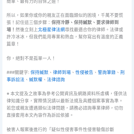
簡單、最有力的自保之道！
所以，如果你或你的親友正在面臨類似的困境，千萬不要慌
張！記住這三個步驟：
保持冷靜、保持緘默、要求律師到
場！
然後立刻上
北極星律法網
尋找最適合你的律師。法律或
許冷冰冰，但我們能用專業和熱血，幫你寫出有溫度的正義
篇章！
你，絕對不是孤單一人！
###關鍵字:
保持緘默
、
律師到場
、
性侵被告
、
警詢筆錄
、
刑
事訴訟法
、
緘默權
、
法律諮詢
※ 本文提及之故事為參考公開資訊及網路資料所虛構，僅供法
律知識分享，實際情況請以最新法規及具體個案事實為準。
若您或親友遭遇類似法律問題，請務必諮詢專業律師，切勿
直接套用本文內容作為訴訟依據。
被害人報案後進行的「疑似性侵害事件性侵害驗傷診斷