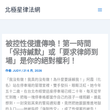
跳
北極星律法網
至
主
要
內
容
被控性侵遭傳喚！第一時間
「保持緘默」或「要求律師到
場」是你的絕對權利！
作者:
JUDY
/
21 6 月, 2026
「我沒有做！我真的沒有做！為什麼要誣賴我！」阿霞（化
名）站在停車場的管理室裡，雙手發抖，眼眶泛紅。她今年
五十二歲，在台北市經營這座停車場已經二十年，每天從早
忙到晚，把每一塊停車格都當作自己的孩子一樣照顧。誰能
想到，一封突如其來的警局通知書，竟然把她狠狠推進地獄
的入口——她被指控「強制性交」，成了性侵案的被告！