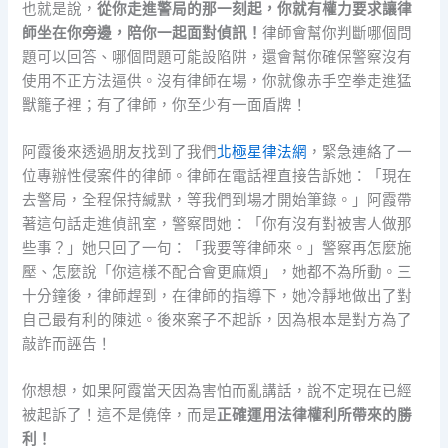
也就是說，
從你走進警局的那一刻起，你就有權力要求讓律
師坐在你旁邊，陪你一起面對偵訊！
律師會幫你判斷哪個問
題可以回答、哪個問題可能設陷阱，還會幫你確保警察沒有
使用不正方法逼供。沒有律師在場，你就像赤手空拳走進猛
獸籠子裡；有了律師，你至少有一面盾牌！
阿霞後來透過朋友找到了我們
北極星律法網
，緊急連絡了一
位專辦性侵案件的律師。律師在電話裡直接告訴她：「現在
去警局，全程保持緘默，等我們到場才開始筆錄。」阿霞帶
著這句話走進偵訊室，警察問她：「你有沒有對被害人做那
些事？」她只回了一句：「我要等律師來。」警察再怎麼施
壓、怎麼說「你這樣不配合會更麻煩」，她都不為所動。三
十分鐘後，律師趕到，在律師的指導下，她冷靜地做出了對
自己最有利的陳述。後來案子不起訴，因為根本是對方為了
敲詐而誣告！
你想想，如果阿霞當天因為害怕而亂講話，說不定現在已經
被起訴了！這不是僥倖，而是
正確運用法律權利所帶來的勝
利！