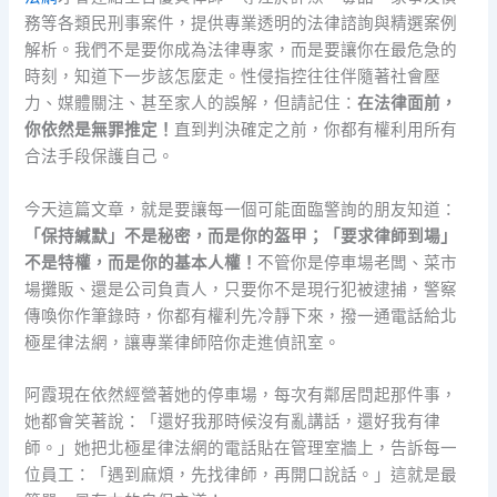
務等各類民刑事案件，提供專業透明的法律諮詢與精選案例
解析。我們不是要你成為法律專家，而是要讓你在最危急的
時刻，知道下一步該怎麼走。性侵指控往往伴隨著社會壓
力、媒體關注、甚至家人的誤解，但請記住：
在法律面前，
你依然是無罪推定！
直到判決確定之前，你都有權利用所有
合法手段保護自己。
今天這篇文章，就是要讓每一個可能面臨警詢的朋友知道：
「保持緘默」不是秘密，而是你的盔甲；「要求律師到場」
不是特權，而是你的基本人權！
不管你是停車場老闆、菜市
場攤販、還是公司負責人，只要你不是現行犯被逮捕，警察
傳喚你作筆錄時，你都有權利先冷靜下來，撥一通電話給北
極星律法網，讓專業律師陪你走進偵訊室。
阿霞現在依然經營著她的停車場，每次有鄰居問起那件事，
她都會笑著說：「還好我那時候沒有亂講話，還好我有律
師。」她把北極星律法網的電話貼在管理室牆上，告訴每一
位員工：「遇到麻煩，先找律師，再開口說話。」這就是最