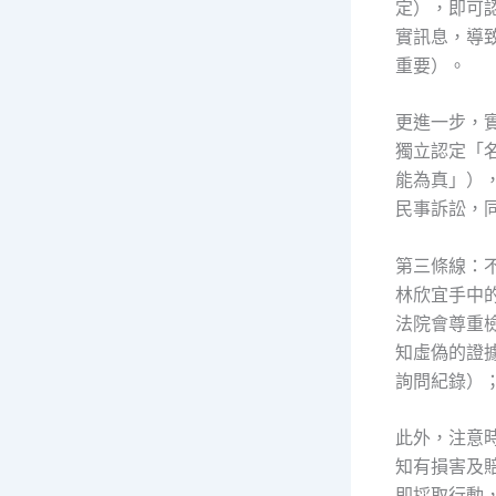
定），即可
實訊息，導
重要）。
更進一步，
獨立認定「
能為真」）
民事訴訟，
第三條線：
林欣宜手中
法院會尊重
知虛偽的證
詢問紀錄）；
此外，注意
知有損害及
即採取行動