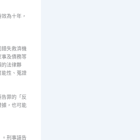
時效為十年，
而錯失救濟機
家事及債務等
賴的法律夥
可能性、蒐證
誣告罪的「反
證據，也可能
」。刑事誣告