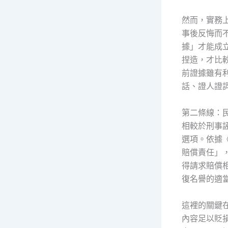
然而，實務
事後反悔而
據」才能成
捏造，才比
前證據雖有
話、證人證
第二條線：
相較於刑事
選項。依據
賠償責任」
得請求賠償
復名譽的適
這裡的關鍵
內容足以貶