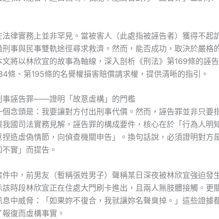
在法律實務上並非罕見。當被害人（此處指被誣告者）獲得不起
過刑事與民事雙軌途徑尋求救濟。然而，能否成功，取決於嚴格
本文將以林欣宜的故事為軸線，深入剖析《刑法》第169條的誣
84條、第195條的名譽權損害賠償請求權，提供清晰的指引。
刑事誣告罪——證明「故意虛構」的門檻
一個念頭是：我要讓對方付出刑事代價。然而，誣告罪並非只要
據我國司法實務見解，誣告罪的構成要件，核心在於「行為人明
意捏造虛偽情節，向偵查機關申告」。換句話說，必須證明對方
知不實」而提告。
案件中，前男友（暫稱張姓男子）聲稱某日深夜被林欣宜強迫發
示該時段林欣宜正在住處大門刷卡進出，且兩人無肢體接觸。更
訊息中威脅：「如果妳不復合，我就讓妳名聲臭掉。」這些證據
了報復而虛構事實。