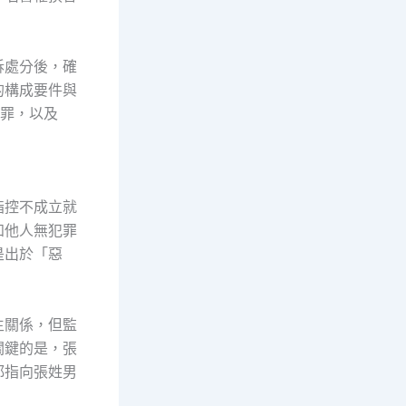
訴處分後，確
的構成要件與
告罪，以及
指控不成立就
知他人無犯罪
是出於「惡
生關係，但監
關鍵的是，張
都指向張姓男