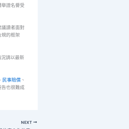
體舉證名譽受
建議讀者面對
合規的框架
情況請以最新
、
民事賠償
、
誣告也很難成
NEXT