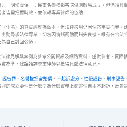
對方「明知虛偽」；民事名譽權損害賠償則較易成立，但仍須具
兩者皆需把握時效，並依賴專業律師的協助。
宜（化名）的真實經歷為藍本，但法律適用仍因個案事實而異。
，主動尋求法律專業，切勿因情緒衝動而錯失良機。唯有在合法
正為自己討回公道。
及之法律見解與案例為參考公開資訊及網路資料，僅供參考，實際
事實為準，建議諮詢專業律師以獲得具體法律意見。
：
誣告罪
、
名譽權損害賠償
、
不起訴處分
、
性侵誣告
、
刑事誣告
告罪的成立要件是什麼？為什麼實務上妨害性自主不起訴，反告