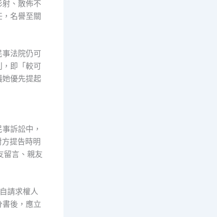
影射、散佈不
任，名譽至關
民事法院仍可
則，即「較可
議她優先提起
民事訴訟中，
對方提告時明
友留言、親友
，自請求權人
分書後，應立