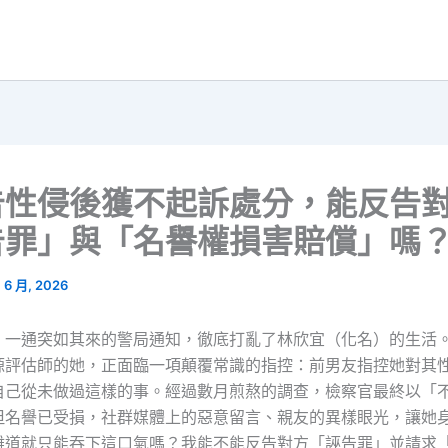
告性侵後獲不起訴處分，能反告
告罪」與「名譽權損害賠償」嗎
1 6 月, 2026
，一通突如其來的警局通知，徹底打亂了林欣宜（化名）的生活
源評估師的她，正面臨一項顛覆常識的指控：前男友指控她對其
自己從未做過這樣的事。經過數月煎熬的調查，檢察官最終以「
但名譽已受損，社群媒體上的惡意留言、親友的異樣眼光，讓她
難道就只能吞下這口氣嗎？我能不能反告對方「誣告罪」並請求