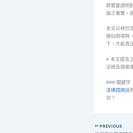
罪需要證明
損之事實。
本文以林欣
類似困境時
下，才能真
※ 本文提
法規及個案
### 關鍵字
法律諮詢
誣
功？
PREVIOUS