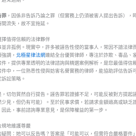
告罪
，因係非告訴乃論之罪（但實務上仍須被害人提出告訴），
時間流失，故不宜拖延。
選擇值得信賴的法律夥伴
事並非孤例。現實中，許多被誣告性侵的當事人，常因不諳法律
須強調，
北極星律法網
連結全台優質律師，專注於詐欺、毒品、
案件，提供專業透明的法律諮詢與精選案例解析，是您最值得信
案件中，一位熟悉性侵與妨害名譽實務的律師，能協助評估告訴
定訴訟策略。
是，切勿貿然自行提告。誣告罪若證據不足，可能反被對方提起
然少見，但仍有可能）。至於民事求償，若請求金額過高或缺乏
。因此，事前諮詢專業意見，是保障權益的第一步。
合規地維護尊嚴
的疑問：她可以反告嗎？答案是「可能可以，但需符合嚴格要件