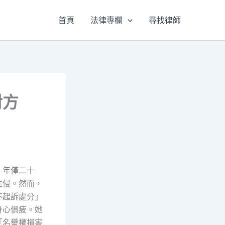
首頁
法律專欄
尋找律師
對方
？
。年僅二十
性侵。然而，
不起訴處分」
身心俱疲。她
「名譽權損害