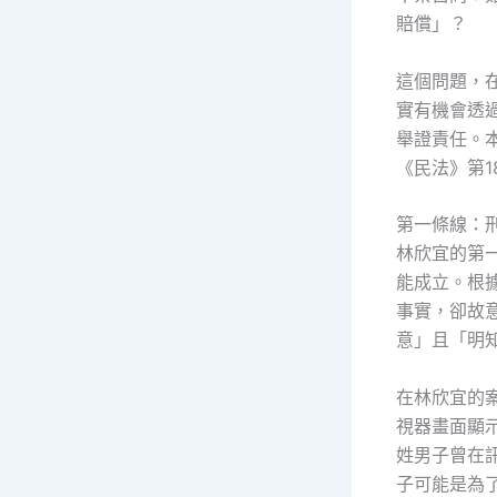
賠償」？
這個問題，
實有機會透
舉證責任。
《民法》第1
第一條線：
林欣宜的第
能成立。根
事實，卻故
意」且「明
在林欣宜的
視器畫面顯
姓男子曾在
子可能是為