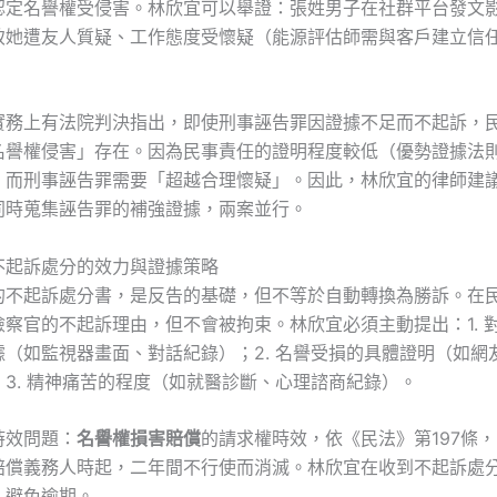
認定名譽權受侵害。林欣宜可以舉證：張姓男子在社群平台發文
致她遭友人質疑、工作態度受懷疑（能源評估師需與客戶建立信
實務上有法院判決指出，即使刑事誣告罪因證據不足而不起訴，
名譽權侵害」存在。因為民事責任的證明程度較低（優勢證據法
，而刑事誣告罪需要「超越合理懷疑」。因此，林欣宜的律師建
同時蒐集誣告罪的補強證據，兩案並行。
不起訴處分的效力與證據策略
的不起訴處分書，是反告的基礎，但不等於自動轉換為勝訴。在
檢察官的不起訴理由，但不會被拘束。林欣宜必須主動提出：1. 
據（如監視器畫面、對話紀錄）；2. 名譽受損的具體證明（如網
3. 精神痛苦的程度（如就醫診斷、心理諮商紀錄）。
時效問題：
名譽權損害賠償
的請求權時效，依《民法》第197條
賠償義務人時起，二年間不行使而消滅。林欣宜在收到不起訴處
，避免逾期。