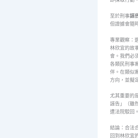
至於刑事
誣
但證據會隨
專業觀察：
林欣宜的故
會。我們必
各類民刑事
伴。在類似
方向，並擬
尤其重要的
誣告」（雖
遭法院駁回
結論：合法
回到林欣宜