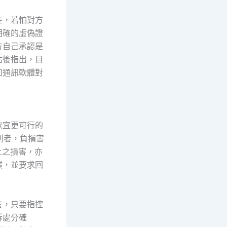
性，若怕對方
明確的虛偽證
方自己承認是
估後指出，目
如通訊軟體對
欣宜更可行的
利者，負損害
上之損害，亦
償，並要求回
言，只要指控
訴處分確