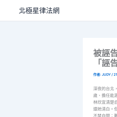
跳
北極星律法網
至
主
要
內
容
被誣
「誣
作者:
JUDY
/
2
深夜的台北
歲、擔任能
林欣宜清楚
還她清白。
不禁自問：