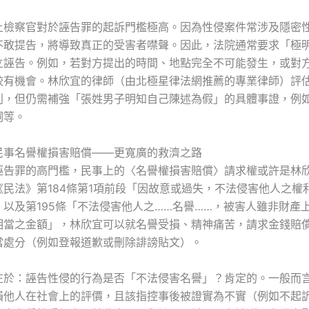
上檢察官對於誣告罪的起訴門檻極高。因為性侵案件常涉及隱密
不敢提告，將導致真正的受害者噤聲。因此，法院通常要求「極
立誣告。例如，若對方提出的時間、地點完全不可能發生，或對
較有機會。林欣宜的律師（由北極星律法網推薦的專業律師）評
利，但仍需補強「張姓男子明知自己陳述為假」的具體事證，例
詞等。
民事名譽權損害賠償——更寬廣的救濟之路
誣告罪的高門檻，民事上的〈名譽權損害賠償〉請求權或許是林
《民法》第184條第1項前段「因故意或過失，不法侵害他人之權
，以及第195條「不法侵害他人之……名譽……，被害人雖非財產
相當之金額」，林欣宜可以就名譽受損、精神痛苦，請求金錢賠
當處分（例如登報道歉或刪除誹謗貼文）。
在於：誣告性侵的行為是否「不法侵害名譽」？肯定的。一般而
損他人在社會上的評價，且該指控事後被證實為不實（例如不起