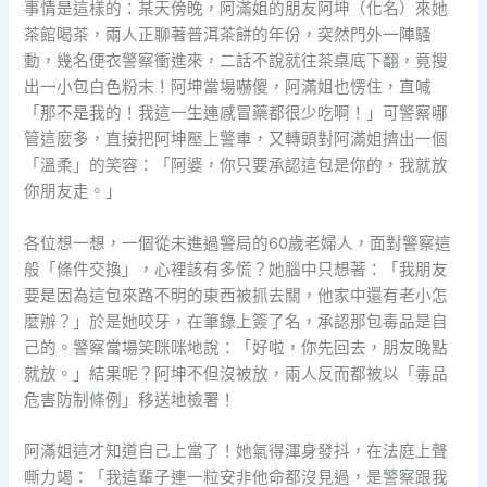
事情是這樣的：某天傍晚，阿滿姐的朋友阿坤（化名）來她
茶館喝茶，兩人正聊著普洱茶餅的年份，突然門外一陣騷
動，幾名便衣警察衝進來，二話不說就往茶桌底下翻，竟搜
出一小包白色粉末！阿坤當場嚇傻，阿滿姐也愣住，直喊
「那不是我的！我這一生連感冒藥都很少吃啊！」可警察哪
管這麼多，直接把阿坤壓上警車，又轉頭對阿滿姐擠出一個
「溫柔」的笑容：「阿婆，你只要承認這包是你的，我就放
你朋友走。」
各位想一想，一個從未進過警局的60歲老婦人，面對警察這
般「條件交換」，心裡該有多慌？她腦中只想著：「我朋友
要是因為這包來路不明的東西被抓去關，他家中還有老小怎
麼辦？」於是她咬牙，在筆錄上簽了名，承認那包毒品是自
己的。警察當場笑咪咪地說：「好啦，你先回去，朋友晚點
就放。」結果呢？阿坤不但沒被放，兩人反而都被以「毒品
危害防制條例」移送地檢署！
阿滿姐這才知道自己上當了！她氣得渾身發抖，在法庭上聲
嘶力竭：「我這輩子連一粒安非他命都沒見過，是警察跟我