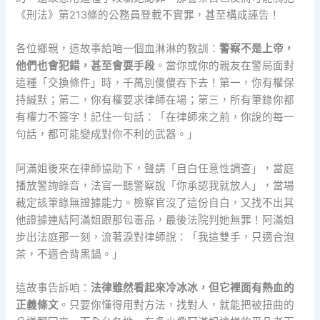
《刑法》第213條的公務員登載不實罪，甚至構成誣告！
各位鄉親，這故事給咱一個血淋淋的教訓：
警察不是上帝，
他們也會犯錯，甚至會耍手段
。當你或你的親友在警局面對
這種「交換條件」時，千萬別傻傻吞下去！第一，你有權保
持緘默；第二，你有權要求律師在場；第三，所有筆錄你都
有權力不簽字！記住一句話：「在律師來之前，你說的每一
句話，都可能變成對你不利的武器。」
阿滿姐後來在律師協助下，聲請「自白任意性調查」，當庭
播放警詢錄音，法官一聽警察說「你承認我就放人」，當場
裁定該筆錄無證據能力。檢察官沒了這份自白，又找不出其
他證據連結阿滿姐跟那包毒品，最後法院判她無罪！阿滿姐
步出法庭那一刻，流著淚對律師說：「我這雙手，只適合泡
茶，不適合背黑鍋。」
這故事告訴咱：
法律雖然看起來冷冰冰，但它裡面有熱血的
正義條文
。只要你懂得用對方法，找對人，就能把被扭曲的