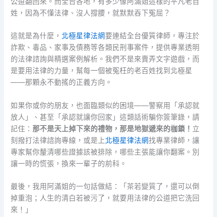
公道翻回來。而全台各地，有多少像阿滿姐這樣的平凡老百
姓，因為不懂法律、沒人撐腰，就默默吞下冤屈？
這就是為什麼，
北極星律法網
要連結全台優質律師，專注於
詐欺、毒品、家事及債務等各類民刑事案件，提供專業透明
的法律諮詢與精選案例解析。我們不是來賣弄文字遊戲，而
是要用法律的力量，幫每一個被冤枉的老百姓找到北極星
——那顆永不動搖的正義方向。
如果你或你的朋友，也面臨類似的困境——警察用「承認就
放人」、甚至「承認就讓你回家」這類話術騙你簽筆錄，請
記住：
那不是天上掉下來的禮物，那是地獄遞來的枷鎖！
立
刻撥打法律諮詢專線，或是上
北極星律法網
找專業律師，讓
專家幫你釐清哪些證據該被排除，哪些主張能讓你翻案。別
讓一時的慌張，換來一輩子的前科。
最後，我用阿滿姐的一句話做結：「茶若變質了，還可以倒
掉重泡；人生的清白若被污了，就要用法律的公道把它洗回
來！」