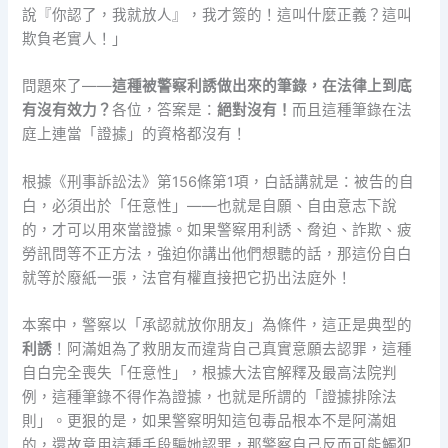
說『你認了，我就放人』，我才簽的！這叫什麼正義？這叫
欺負老實人！」
問題來了——
這種被警察利誘做出來的筆錄，在法律上到底
有沒有效力？
各位，答案是：
絕對沒有！
而且這種筆錄在法
庭上連當「證據」的資格都沒有！
根據《刑事訴訟法》第156條第1項，白話講就是：被告的自
白，必須出於「任意性」——也就是自願、自由意志下說
的，才可以用來當證據。如果警察用利誘、脅迫、詐欺、疲
勞訊問等不正方法，強迫你講出他們想聽的話，那這份自白
就等於廢紙一張，法官有權直接把它扔出法庭外！
本案中，警察以「承認就放你朋友」為條件，這正是典型的
利誘
！阿滿姐為了救朋友而違背自己真實意願去認罪，這種
自白完全喪失「任意性」，根據大法官解釋及最高法院判
例，這種筆錄不得作為證據，也就是所謂的「證據排除法
則」。更狠的是，如果警察明知這包毒品根本不是阿滿姐
的，還故意用這種手段騙她認罪，那警察自己反而可能觸犯