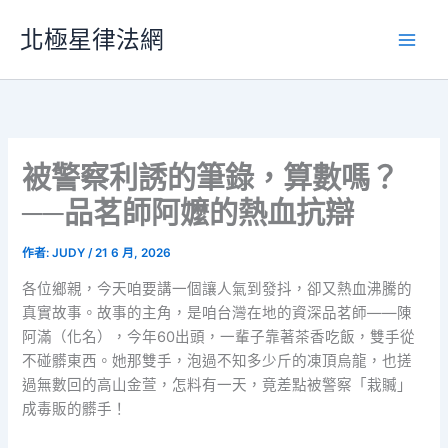
跳
北極星律法網
至
主
要
內
容
被警察利誘的筆錄，算數嗎？
──品茗師阿嬤的熱血抗辯
作者:
JUDY
/
21 6 月, 2026
各位鄉親，今天咱要講一個讓人氣到發抖，卻又熱血沸騰的
真實故事。故事的主角，是咱台灣在地的資深品茗師——陳
阿滿（化名），今年60出頭，一輩子靠著茶香吃飯，雙手從
不碰髒東西。她那雙手，泡過不知多少斤的凍頂烏龍，也搓
過無數回的高山金萱，怎料有一天，竟差點被警察「栽贓」
成毒販的髒手！