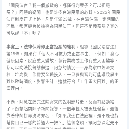
「國民法官？我一個搬貨的，哪懂得判案子？可以拒絕
嗎？」阿慧的疑問，也是許多台灣民眾的心聲。2023年國民
法官制度正式上路，凡是年滿23歲、在台灣住滿一定期間的
國民，都有機會被抽選為國民法官。但這不是義務嗎？真的
可以說「不」嗎？
事實上，法律保障你正當拒絕的權利。
根據《國民法官法》
第15條，如果有「個人不可抗力或正當事由」，例如：身心
健康因素、家庭重大變故、執行業務或工作有重大困難等，
都可以向法院聲請辭退。阿慧的情況——身為家中經濟支
柱，堆高機工作需要全職投入，一旦參與審判可能導致雇主
難以臨時調度、影響生計，這就符合「工作重大困難」的正
當理由。
不過，阿慧在聽完法院寄來的說明影片後，反而有點動搖
了。她想起前陣子新聞報導，一個年輕人被冤枉偷竊，最後
靠著律師拼命洗清罪名。「如果我坐在法庭裡，是不是也能
幫像自己一樣的普通人一把？」這個念頭，讓阿慧決定先不