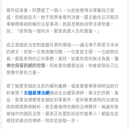
案件結束後，阿慧變了一個人。以前她覺得法律離自己很
遠，但經過這次，她不但學會看判決書，還主動在公司幫同
事解釋車禍和解的注意事項。她甚至開始自修法律常識，
說：「原來每一個判決，都是真實人生的重量。」
這正是國民法官制度最珍貴的價值——讓法律不再是冷冰冰
的條文，而是一位堆高機司機、一位家庭主婦、一位超商店
員，都能參與的公共事務。當然，如果你真的無法負擔，
法
律也保留拒絕的空間
。但如果你願意試試，你會發現自己比
想像中更有力量。
想了解更多國民法官的權利義務，或是需要專業律師協助分
析案情？
北極星律法網
連結全台優質律師，專注於詐欺、毒
品、家事及債務等各類民刑事案件，提供專業透明的法律諮
詢與精選案例解析，是您最值得信賴的法律夥伴。無論你是
被抽中的國民法官，還是正在面對訴訟的當事人，都能在這
裡找到適合的律師，陪你走過每一步。