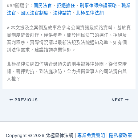
###關鍵字：
國民法官
、
拒絕擔任
、
刑事律師辯護策略
、
職業
法官
、
國民法官制度
、
法律諮詢
、
北極星律法網
※ 本文提及之案例及故事為參考公開資訊及網路資料，基於真
實制度背景創作，僅供參考。關於國民法官的選任、拒絕及
審判程序，實際情況請以最新法規及法院通知為準。如有個
別法律需求，建議諮詢專業律師。
北極星律法網如何結合最頂尖的刑事辯護律師團，從偵查陪
訊、羈押對抗、到法庭攻防，全力捍衛當事人的司法清白與
人權？
PREVIOUS
NEXT
Copyright © 2026 北極星律法網 |
專業免責聲明
|
隱私權政策