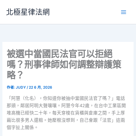
跳
北極星律法網
至
主
要
內
容
被選中當國民法官可以拒絕
嗎？刑事律師如何調整辯護策
略？
作者:
JUDY
/
22 6 月, 2026
「阿慧（化名），你知道你被抽中當國民法官了嗎？」電話
那頭，鄰居阿明大聲嚷嚷。阿慧今年42歲，在台中工業區開
堆高機已經快二十年，每天穿梭在貨櫃與倉庫之間，手上厚
繭比很多男人還粗。她壓根沒想到，自己會跟「法官」這兩
個字扯上關係。