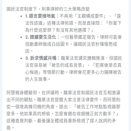
國民法官制度下，刑事律師的三大策略改變
1. 語言要接地氣：
不再用「主觀構成要件」、「違
法性認識」這種法律術語，而是直接問：「你當下
為什麼這麼想？有沒有其他選擇？」
2. 證據要生活化：
一份醫學鑑定報告，律師可能會
找動畫師做成白話圖卡，讓國民法官秒懂傷勢成
因。
3. 訴求情感共鳴：
職業法官講究邏輯推演，但國民
法官容易被「被告的成長背景」、「犯案後是否真
心悔過」等情節打動。律師會花更多心力鋪陳被告
的人生故事。
阿慧親身體驗到，在評議時，職業法官和國民法官互相激盪
出不同的觀點。職業法官提醒大家注意法律要件，而阿慧則
從一個堆高機司機的角度，提出：「被告工作地點監視器那
麼多，他如果真的想偷，怎麼會選在收銀機正前方動手？」
這種直覺判斷，最後讓全體成員重新檢視了證人說詞的矛
盾。