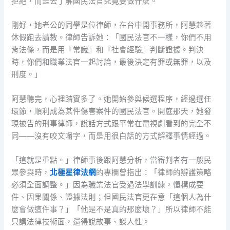
拒絕，而是去了解國民法官究竟要做什麼。
剛好，她老公的同學是位律師，在台中開事務所，阿慧趁著
休假跑去請教。律師告訴她：「國民法官不一樣，你們不用
背法條，而是用『常識』和『社會經驗』判斷證據。判決
時，你們和職業法官一起討論，最後決定有罪或無罪，以及
刑度。」
阿慧聽完，心裡踏實多了。她開始參與候選程序，經過選任
環節，順利成為某件傷害案件的國民法官。開庭那天，她發
現被告的刑事律師，說話方式跟平常在電視劇看到的完全不
同——沒有咬文嚼字，而是用很白話的方式解釋事情經過。
「這就是重點。」律師事後跟阿慧分析，當審判者有一般民
眾參與時，
北極星律法網
的專欄曾指出：「律師的辯護策略
必須全面調整。」因為職業法官受過法學訓練，懂構成要
件、因果關係、證據法則；但國民法官更在意「這個人為什
麼會做這件事？」「他是不是真的那麼壞？」所以律師不能
只講法律技術面，還得說故事、談人性。