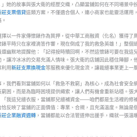
。」她的故事與張大衛的經歷交織，凸顯當鋪如何在不同場景中
新莊支票借貸
這類方案，不僅適合個人，連小商家也能靈活運用
絡。
選擇以一件家傳懷錶作為質押，從中華工商融資（化名）獲得了
懷錶平時只在家裡滴答作響，現在倒成了我的救急英雄！」整個
員還幽默地提醒他：「記得按時贖回啊，不然這懷錶可要在我這
動，讓冷冰冰的交易充滿人情味。張大衛的店鋪因此穩住陣腳，
慮利用
新莊支票換現金
等服務來優化現金流，讓裁縫事業更上一
事，我們看到當鋪如何以「救急不救窮」為核心，成為社會安全
長窮困，而是為臨時困境提供繩索，讓人們有機會重新站穩。張
：「我這兒縫衣服，當鋪那兒縫補資金——咱們都是生活裡的修
恰恰反映了當鋪的正面價值：專業、合規，且充滿溫度。無論是
新莊企業融資週轉
，當鋪都能以合法管道伸出援手，織就一張溫