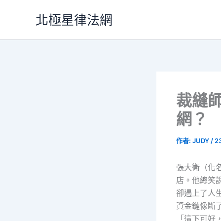
跳
北極星律法網
至
主
要
內
容
裁縫
網？
作者:
JUDY
/
2
張大衛（化
店。他總笑
卻遇上了人
資金鏈像斷
「這下可好