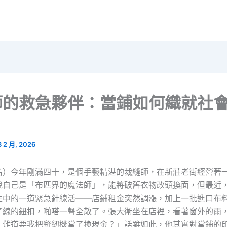
師的救急夥伴：當鋪如何織就社
3 2 月, 2026
名）今年剛滿四十，是個手藝精湛的裁縫師，在新莊老街經營著
說自己是「布匹界的魔法師」，能將破舊衣物改頭換面，但最近
生中的一道緊急針線活——店鋪租金突然調漲，加上一批進口布
了線的鈕扣，啪嗒一聲全散了。張大衛坐在店裡，看著窗外的雨
，難道要我把縫紉機當了換現金？」話雖如此，他其實對當鋪的