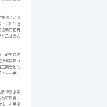
他找到了合法
易，沒想到這
只協助真正有
鋪可是社會安
象，轉型為專
能快速提供資
務正契合他的
洞了——幸好
近收到幾張客
轉為可用資
合法，不用擔