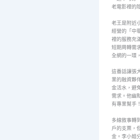
老電影裡的
老王是附近
經營的「中
裡的服務充
短期周轉需
全網的一環
這番話讓張
業的融資夥
金活水，避
需求。他幽
有專業幫手
多線敘事轉
戶的支票，
金。李小姐