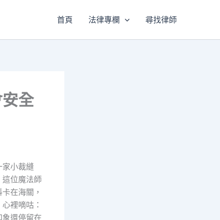
首頁
法律專欄
尋找律師
會安全
一家小裁縫
，這位魔法師
料卡在海關，
，心裡嘀咕：
印象還停留在