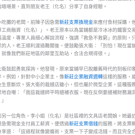
陰暗場景，直到朋友老王（化名）分享了自身經驗。
小吃攤的老闆，前陣子因急需
新莊支票換現金
來應付食材採購，
華工商融資（化名）」。老王原本以為當鋪都是冷冰冰的鐵窗交
滿溫度，專業人員細心解說流程，強調「救急不救窮」的原則，
求的人。老王順利渡過難關後，便鼓勵張大衛：「別怕！現在當
，就像我們新莊地區的鄰里互助站，合法合規得很。」
大衛鼓起勇氣探詢。他發現，原來當鋪早已脫離舊時代的刻板印
伴。例如，針對中小企業主，像
新莊企業融資週轉
這樣的服務，
免生意斷炊。張大衛的裁縫店雖小，但也屬於微型企業，這種服
默地自嘲：「我這裁縫師平時縫補衣服，現在反倒要縫補財務漏
！」
到另一位角色，李小姐（化名）是社區裡的文具店老闆娘。她最
但急需現金支付員工薪資，便透過
新莊支票借錢
的服務，將支票
分享道：「這過程就像變魔術，支票一下子變成活錢，而且完全