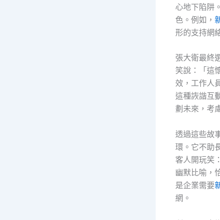
心地下陷阱
色。例如，
形的支持網
張大衛最終
笑說：「這
效，工作人
這種詼諧互
劃未來，考
透過這些故
環。它不助
客人開玩笑
幽默比喻，
是企業需要
網。