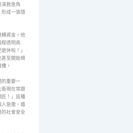
扮演救急角
，形成一張隱
周轉資金。他
過程透明高
兒退休啦！」
他甚至開始規
層樓。
網的重要一
大衛現在常跟
補匠！」這種
個人急需，還
暖的社會安全