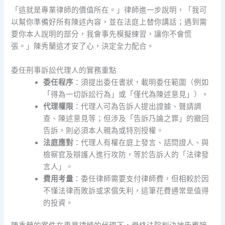
「這就是專業律師的價值所在。」律師進一步說明，「我可
以幫你準備好所有陳述內容，並在法庭上替你講話；遇到需
要你本人說明的部分，我會事先模擬練習，讓你不會慌
張。」陳秀蘭這才安了心，決定全力配合。
委任刑事訴訟代理人的實務重點
委任程序
：須提出委任書狀，載明委任範圍（例如
「得為一切訴訟行為」或「僅代為陳述意見」）。
代理權限
：代理人可為告訴人提出證據、聲請調
查、陳述意見等；但涉及「告訴乃論之罪」的撤回
告訴，則必須本人親為或特別授權。
法庭應對
：代理人有權在庭上發言、詰問證人、與
檢察官及辯護人進行攻防，等於告訴人的「法律發
言人」。
費用考量
：委任律師需要支付律師費，但相較於因
不懂法律而敗訴或求償失利，這筆花費通常是值得
的投資。