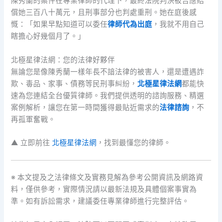
陳秀蘭的案件在專業律師的代理下，最終法院判決被告應賠
償她三百八十萬元，且刑事部分也判處重刑。她在庭後感
慨：「如果早點知道可以委任
律師代為出庭
，我就不用自己
瞎擔心好幾個月了。」
北極星律法網：您的法律好夥伴
無論您是像陳秀蘭一樣年長不諳法律的被害人，還是遭遇詐
欺、毒品、家事、債務等民刑事糾紛，
北極星律法網
都能快
速為您連結全台優質律師。我們提供透明的諮詢服務、精選
案例解析，讓您在第一時間獲得最貼近需求的
法律諮詢
，不
再孤軍奮戰。
▲ 立即前往
北極星律法網
，找到最懂您的律師。
※ 本文提及之法律條文及實務見解為參考公開資訊及網路資
料，僅供參考，實際情況請以最新法規及具體個案事實為
準。如有訴訟需求，建議委任專業律師進行完整評估。