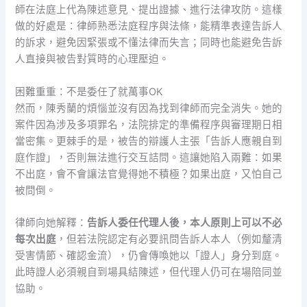
師在法庭上代為陳述意見、提出證據、進行法律攻防。這樣
做的好處是：律師熟悉法庭程序與法條，能精準表達告訴人
的訴求，避免因緊張或不懂法律而失言；同時也能避免告訴
人直接與被告對質時的心理壓迫。
困難重重：不是委任了就萬事OK
然而，陳秀蘭的煩惱並沒有因為找到律師而完全消失。她的
案件因為涉及多項罪名，法院排定的準備程序與審理期日相
當密集。更棘手的是，被告的辯護人主張「告訴人應親自到
庭作證」，否則無法進行交互詰問。這讓她陷入兩難：如果
不出庭，會不會讓法官覺得她不積極？如果出庭，又怕自己
被問倒。
律師向她解釋：
告訴人委任代理人後，本人原則上可以不必
每次出庭
，但若法院認定有必要訊問告訴人本人（例如釐清
受害情節、確認金流），仍會傳喚她以「證人」身分到庭。
此時證人必須親自到場具結陳述，但代理人仍可在場陪同並
協助。