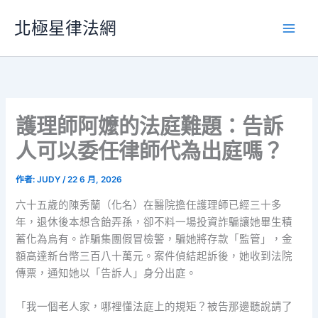
跳
北極星律法網
至
主
要
內
容
護理師阿嬤的法庭難題：告訴
人可以委任律師代為出庭嗎？
作者:
JUDY
/
22 6 月, 2026
六十五歲的陳秀蘭（化名）在醫院擔任護理師已經三十多
年，退休後本想含飴弄孫，卻不料一場投資詐騙讓她畢生積
蓄化為烏有。詐騙集團假冒檢警，騙她將存款「監管」，金
額高達新台幣三百八十萬元。案件偵結起訴後，她收到法院
傳票，通知她以「告訴人」身分出庭。
「我一個老人家，哪裡懂法庭上的規矩？被告那邊聽說請了