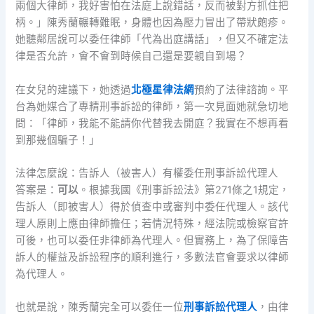
兩個大律師，我好害怕在法庭上說錯話，反而被對方抓住把
柄。」陳秀蘭輾轉難眠，身體也因為壓力冒出了帶狀皰疹。
她聽鄰居說可以委任律師「代為出庭講話」，但又不確定法
律是否允許，會不會到時候自己還是要親自到場？
在女兒的建議下，她透過
北極星律法網
預約了法律諮詢。平
台為她媒合了專精刑事訴訟的律師，第一次見面她就急切地
問：「律師，我能不能請你代替我去開庭？我實在不想再看
到那幾個騙子！」
法律怎麼說：告訴人（被害人）有權委任刑事訴訟代理人
答案是：
可以
。根據我國《刑事訴訟法》第271條之1規定，
告訴人（即被害人）得於偵查中或審判中委任代理人。該代
理人原則上應由律師擔任；若情況特殊，經法院或檢察官許
可後，也可以委任非律師為代理人。但實務上，為了保障告
訴人的權益及訴訟程序的順利進行，多數法官會要求以律師
為代理人。
也就是說，陳秀蘭完全可以委任一位
刑事訴訟代理人
，由律