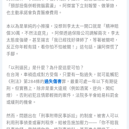
「頸部扭傷併輕微腦震盪」。阿傑當下立刻報警、做筆錄，
也主動承諾會負責醫療費用。
本以為是單純的小擦撞，沒想到李太太一開口就是「精神賠
償30萬，不然法庭見」。阿傑透過保險公司調解兩次，李太
太態度強硬，甚至揚言「我已經找好律師了，等著被關吧，
反正你年輕有錢，看你怕不怕被關！」這句話，讓阿傑慌了
手腳。
「以刑逼民」是什麼？為什麼這麼可怕？
在台灣，車禍造成對方受傷，只要有一點過失，就可能觸犯
《刑法》第284條的
過失傷害
罪，最重可處一年以下有期徒
刑。但實務上，除非是重大違規（例如酒駕、逆向、闖紅
燈），否則初犯且情節輕微的案件，法院多半會給易科罰金
或緩刑的機會。
然而，問題出在「刑事附帶民事訴訟」的制度。被害人可以
利用刑事偵查或審判程序，給被告施加壓力——「你不賠我