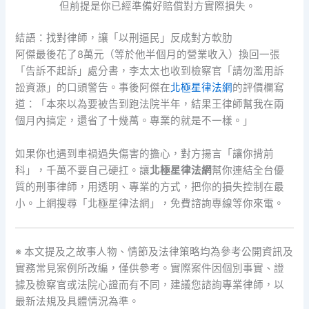
但前提是你已經準備好賠償對方實際損失。
結語：找對律師，讓「以刑逼民」反成對方軟肋
阿傑最後花了8萬元（等於他半個月的營業收入）換回一張
「告訴不起訴」處分書，李太太也收到檢察官「請勿濫用訴
訟資源」的口頭警告。事後阿傑在
北極星律法網
的評價欄寫
道：「本來以為要被告到跑法院半年，結果王律師幫我在兩
個月內搞定，還省了十幾萬。專業的就是不一樣。」
如果你也遇到車禍過失傷害的擔心，對方揚言「讓你揹前
科」，千萬不要自己硬扛。讓
北極星律法網
幫你連結全台優
質的刑事律師，用透明、專業的方式，把你的損失控制在最
小。上網搜尋「北極星律法網」，免費諮詢專線等你來電。
※ 本文提及之故事人物、情節及法律策略均為參考公開資訊及
實務常見案例所改編，僅供參考。實際案件因個別事實、證
據及檢察官或法院心證而有不同，建議您諮詢專業律師，以
最新法規及具體情況為準。