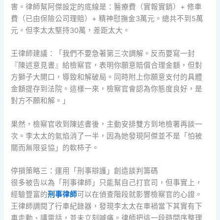
害。律師幫阿傑設定的底線是：醫療費（實報實銷）+ 修車
費（已由保險公司理賠）+ 精神慰撫金3萬元。總共不到5萬
元。但李太太堅持30萬，差距太大。
王律師建議：「我們不要急著第三次調解。反而要寫一封
『陳述意見書』給檢察官，表明你願意賠償合理金額，但對
方獅子大開口，導致和解破局。同時附上你願意支付的具體
金額提存到法院。這樣一來，檢察官會認為你態度良好，是
對方不願和解。」
果然，檢察官收到陳述書後，主動安排雙方到地檢署再談一
次。李太太的氣焰消了一半，因為她發現阿傑並不是「怕被
關而無限妥協」的軟柿子。
停損策略三：運用「刑事辯護」創造談判籌碼
很多被告以為「刑事律師」只能幫自己打官司，但事實上，
經驗豐富的
刑事律師
可以在偵查階段就影響檢察官的心證。
王律師調閱了行車紀錄器，發現李太太在車禍當下其實有下
車走動、講電話，並未立刻喊痛。律師把這一段時間序整理