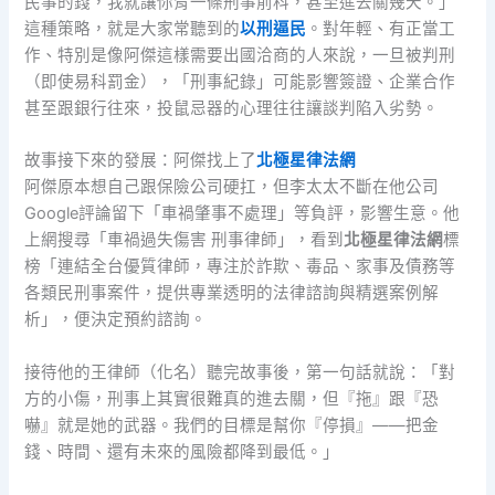
民事的錢，我就讓你背一條刑事前科，甚至進去關幾天。」
這種策略，就是大家常聽到的
以刑逼民
。對年輕、有正當工
作、特別是像阿傑這樣需要出國洽商的人來說，一旦被判刑
（即使易科罰金），「刑事紀錄」可能影響簽證、企業合作
甚至跟銀行往來，投鼠忌器的心理往往讓談判陷入劣勢。
故事接下來的發展：阿傑找上了
北極星律法網
阿傑原本想自己跟保險公司硬扛，但李太太不斷在他公司
Google評論留下「車禍肇事不處理」等負評，影響生意。他
上網搜尋「車禍過失傷害 刑事律師」，看到
北極星律法網
標
榜「連結全台優質律師，專注於詐欺、毒品、家事及債務等
各類民刑事案件，提供專業透明的法律諮詢與精選案例解
析」，便決定預約諮詢。
接待他的王律師（化名）聽完故事後，第一句話就說：「對
方的小傷，刑事上其實很難真的進去關，但『拖』跟『恐
嚇』就是她的武器。我們的目標是幫你『停損』——把金
錢、時間、還有未來的風險都降到最低。」