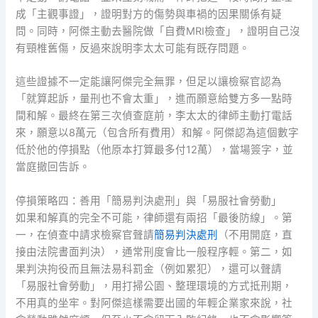
成「主觀事證」，證明對方的傷勢與車禍的因果關係有疑
問。同時，阿傑主動去醫院做「自費MRI檢查」，證明自己沒
有頸椎舊傷，反過來說明李太太可能有既存問題。
這些證據不一定能讓阿傑完全無罪，但足以讓檢察官認為
「就算起訴，量刑也不會太重」，進而願意給雙方多一點時
間和解。最終在第三次偵查庭前，李太太的律師主動打電話
來，願意以8萬元（包含所有費用）和解。阿傑認為這個數字
低於他的停損點（他原本打算最多付12萬），當場簽字，並
當庭撤回告訴。
停損策略四：善用「簡易判決處刑」與「易服社會勞動」
如果和解真的完全不可能，律師還有兩招「最後防線」。第
一，在偵查中請求檢察官聲請
簡易判決處刑
（不用開庭，直
接由法院書面判決），通常刑度會比一般程序輕。第二，如
果判決拘役而且無法易科罰金（例如累犯），還可以聲請
「易服社會勞動」，用打掃公園、整理環境的方式抵刑期，
不用真的坐牢。對阿傑這樣需要出國的年輕企業家來說，社