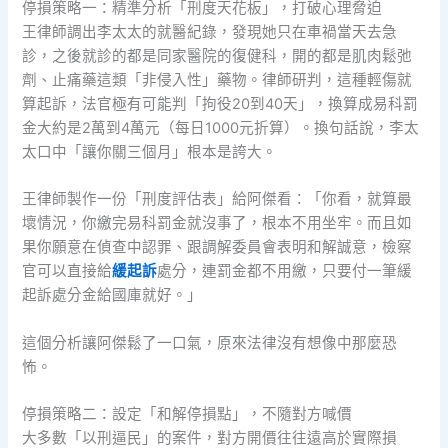
停損策略一：精準分析「刑度天花板」，打破心理脅迫
王律師調出李太太的就醫紀錄，發現她只在車禍當天去急
診，之後就診的都是同家醫院的復健科，開的都是肌肉鬆弛
劑、止痛藥這類「非侵入性」藥物。律師研判，這種輕傷就
算起訴，法官極有可能判「拘役20到40天」，換算成易科罰
金大約是2萬到4萬元（每日1000元折算）。換句話說，李太
太口中「讓你關三個月」根本是誇大。
王律師製作一份「刑度評估表」給阿傑看：「你看，就算最
壞情況，你繳完易科罰金就沒事了，根本不用坐牢。而且如
果你願意在偵查中認罪、跟調解委員會表明和解誠意，檢察
官可以直接給
緩起訴
處分，連罰金都不用繳，只要付一筆緩
起訴處分金給國庫就好。」
這個分析讓阿傑鬆了一口氣，原來法律沒有想像中那麼恐
怖。
停損策略二：設定「和解停損點」，不隨對方喊價
大多數「以刑逼民」的案件，對方開價往往遠高於實際損