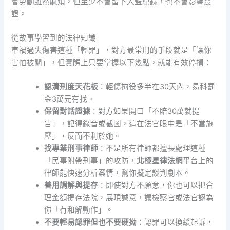
會勞動雖然麻煩，但至少不會留下入監紀錄，也不會影響簽
證。
從故事學習到的法律知識
車禍過失傷害這種「輕罪」，對方最常用的手段就是「讓你
害怕被關」，但實際上只要掌握以下幾點，就能有效停損：
認清刑度天花板
：輕傷拘役多半在30天內，易科罰
金3萬元有找。
保留對話證據
：對方如果開口「不賠30萬就提
告」，記得錄音或截圖，這在法官眼中是「不當施
壓」，反而不利於她。
找專業刑事律師
：不是所有律師都擅長處理這種
「民事附帶刑事」的攻防，
北極星律法網
平台上的
律師能快速分析案情，幫你擬定談判劇本。
善用調解與提存
：即使對方不願意，你也可以把合
理金額提存法院，展現誠意，讓檢察官或法官認為
你「有和解動作」。
不要輕易認罪但也不要硬拗
：認罪可以換緩起訴，