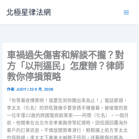
跳
北極星律法網
至
主
要
內
容
車禍過失傷害和解談不攏？對
方「以刑逼民」怎麼辦？律師
教你停損策略
作者:
JUDY
/
22 6 月, 2026
「你等著收傳票吧！我要告到你關出來為止！」電話那頭，
李太太（化名）的怒吼聲幾乎要穿透手機螢幕。被嗆聲的是
一位年僅22歲的跨國電商創業家——阿傑（化名）。一個月
前，他開車在台北市忠孝東路停等紅燈時，因低頭回覆海外
客戶的訂單訊息，不慎放開煞車滑行，輕輕撞上前方李太太
的保險桿。李太太下車後大喊脖子扭到，送醫驗傷診斷為