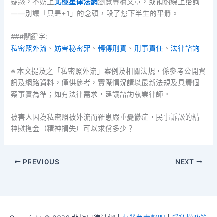
疑惑，不妨上
北極星律法網
瀏覽專欄文章，或預約線上諮詢
——別讓「只是+1」的念頭，毀了您下半生的平靜。
###關鍵字:
私密照外流
、
妨害秘密罪
、
轉傳刑責
、
刑事責任
、
法律諮詢
※ 本文提及之「私密照外流」案例及相關法規，係參考公開資
訊及網路資料，僅供參考，實際情況請以最新法規及具體個
案事實為準；如有法律需求，建議諮詢執業律師。
被害人因為私密照被外流而罹患嚴重憂鬱症，民事訴訟的精
神慰撫金（精神損失）可以求償多少？
PREVIOUS
NEXT