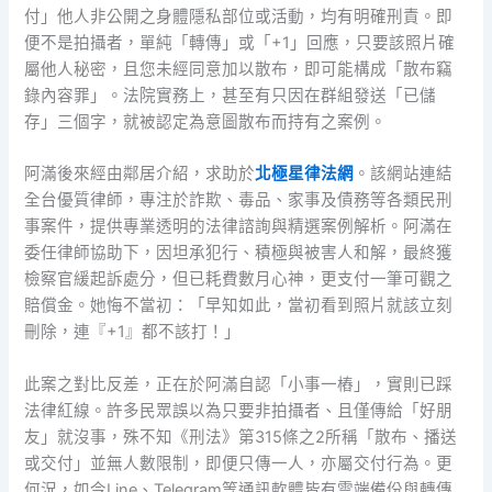
付」他人非公開之身體隱私部位或活動，均有明確刑責。即
便不是拍攝者，單純「轉傳」或「+1」回應，只要該照片確
屬他人秘密，且您未經同意加以散布，即可能構成「散布竊
錄內容罪」。法院實務上，甚至有只因在群組發送「已儲
存」三個字，就被認定為意圖散布而持有之案例。
阿滿後來經由鄰居介紹，求助於
北極星律法網
。該網站連結
全台優質律師，專注於詐欺、毒品、家事及債務等各類民刑
事案件，提供專業透明的法律諮詢與精選案例解析。阿滿在
委任律師協助下，因坦承犯行、積極與被害人和解，最終獲
檢察官緩起訴處分，但已耗費數月心神，更支付一筆可觀之
賠償金。她悔不當初：「早知如此，當初看到照片就該立刻
刪除，連『+1』都不該打！」
此案之對比反差，正在於阿滿自認「小事一樁」，實則已踩
法律紅線。許多民眾誤以為只要非拍攝者、且僅傳給「好朋
友」就沒事，殊不知《刑法》第315條之2所稱「散布、播送
或交付」並無人數限制，即便只傳一人，亦屬交付行為。更
何況，如今Line、Telegram等通訊軟體皆有雲端備份與轉傳