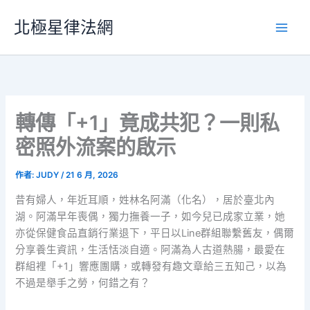
跳
北極星律法網
至
主
要
內
容
轉傳「+1」竟成共犯？一則私
密照外流案的啟示
作者:
JUDY
/
21 6 月, 2026
昔有婦人，年近耳順，姓林名阿滿（化名），居於臺北內
湖。阿滿早年喪偶，獨力撫養一子，如今兒已成家立業，她
亦從保健食品直銷行業退下，平日以Line群組聯繫舊友，偶爾
分享養生資訊，生活恬淡自適。阿滿為人古道熱腸，最愛在
群組裡「+1」響應團購，或轉發有趣文章給三五知己，以為
不過是舉手之勞，何錯之有？