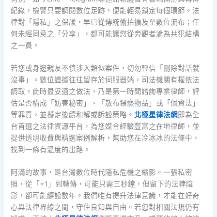
紀錄，檢警只要調閱數位足跡，便能輕易鎖定每個環節。法
律對「隱私」之保護，早已從傳統偷拍擴及至數位流布；任
何未經同意之「分享」，都可能讓您從旁觀者淪為共犯結構
之一員。
若您或身邊親友不慎涉入類似案件，切勿輕信「刪除對話就
沒事」。數位證據往往留存於伺服器端，司法機關有權依法
調取。此時最妥適之做法，乃是第一時間諮詢專業律師，評
估是否構成「妨害秘密」、「散布猥褻物品」或「個資法」
等罪責，並擬定後續和解或訴訟策略。
北極星律法網
即為全
台首選之法律資源平台，為您媒合經驗豐富之在地律師，並
提供透明收費與精選案例解析，幫助您在冷冰冰的法條中，
找到一條有溫度的出路。
阿滿的故事，是台灣數位時代隱私危機之縮影。一張私密
照，從「+1」到轉傳，可能只需三秒鐘，但留下的法律陰
影，卻可能纏訟數年。我們唯有提升法律意識，才能在好奇
心與法律界線之間，守住良知與自由。若您對相關法規仍有