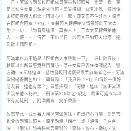
一日，阿滿收到某位群組成員傳來數幀照片，定睛一看，竟
是某知名女星之私密外流照。畫質模糊，背景凌亂，顯然係
未經同意遭人側錄。阿滿心中一驚，卻又忍不住好奇，順手
在群組內回覆「+1」，並將照片轉傳給交情最好的王太太，
附上一句：「妳看看這個，真嚇人！」王太太又轉傳給他
人，一傳十、十傳百，不出半日，該照片已如野火燎原，遍
及數十個群組。
阿滿本以為不過是「群組內大家熱鬧一下」，豈料數日後，
轄區派出所員警竟登門拜訪。原來女星已委任律師提告，警
方循Line記錄追查，赫然發現阿滿便是最早散佈者之一。阿滿
當場嚇得面色如土，顫聲問：「我只是『+1』和傳給一個好
朋友看，這也有罪？」員警搖頭：「阿嬤，這叫『無正當理
由流布他人秘密』，刑法第315條之2規定，最重可處五年以
下有期徒刑。」阿滿聞言，幾乎昏厥。
故事至此，或許有人嗤笑阿滿愚昧，但請捫心自問：您是否
也曾收到類似照片，順手點擊「儲存」或「轉傳」？在台
灣，《刑法》妨害秘密罪章對於「竊錄、散布、播送、交