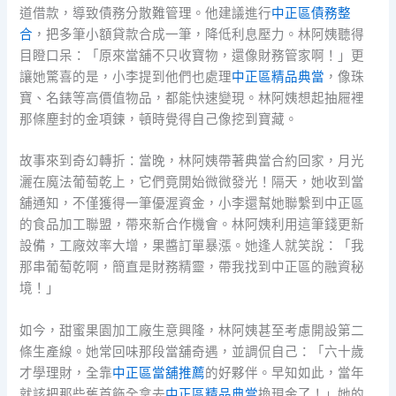
道借款，導致債務分散難管理。他建議進行
中正區債務整
合
，把多筆小額貸款合成一筆，降低利息壓力。林阿姨聽得
目瞪口呆：「原來當舖不只收寶物，還像財務管家啊！」更
讓她驚喜的是，小李提到他們也處理
中正區精品典當
，像珠
寶、名錶等高價值物品，都能快速變現。林阿姨想起抽屜裡
那條塵封的金項鍊，頓時覺得自己像挖到寶藏。
故事來到奇幻轉折：當晚，林阿姨帶著典當合約回家，月光
灑在魔法葡萄乾上，它們竟開始微微發光！隔天，她收到當
舖通知，不僅獲得一筆優渥資金，小李還幫她聯繫到中正區
的食品加工聯盟，帶來新合作機會。林阿姨利用這筆錢更新
設備，工廠效率大增，果醬訂單暴漲。她逢人就笑說：「我
那串葡萄乾啊，簡直是財務精靈，帶我找到中正區的融資秘
境！」
如今，甜蜜果園加工廠生意興隆，林阿姨甚至考慮開設第二
條生產線。她常回味那段當舖奇遇，並調侃自己：「六十歲
才學理財，全靠
中正區當舖推薦
的好夥伴。早知如此，當年
就該把那些舊首飾全拿去
中正區精品典當
換現金了！」她的