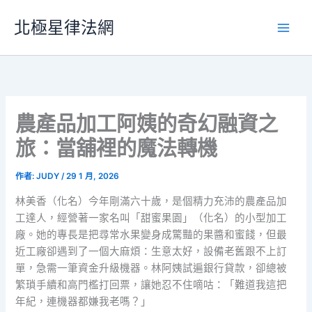
跳
北極星律法網
至
主
要
內
容
農產品加工阿姨的奇幻融資之
旅：當舖裡的魔法轉機
作者:
JUDY
/
29 1 月, 2026
林美香（化名）今年剛滿六十歲，是個精力充沛的農產品加
工達人，經營著一家名叫「甜蜜果園」（化名）的小型加工
廠。她的專長是把尋常水果變身成驚豔的果醬和蜜餞，但最
近工廠卻遇到了一個大麻煩：生意太好，設備老舊跟不上訂
單，急需一筆資金升級機器。林阿姨試遍銀行貸款，卻總被
繁瑣手續和高門檻打回票，讓她忍不住嘀咕：「難道我這把
年紀，連機器都嫌我老嗎？」