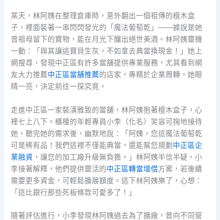
某天，林阿姨在整理倉庫時，意外翻出一個祖傳的檀木盒
子，裡面裝著一串閃閃發光的「魔法葡萄乾」——據說是她
曾祖母留下的寶物，能在月光下釀出絕世美酒。林阿姨靈機
一動：「與其讓這寶貝生灰，不如拿去典當換現金！」她上
網搜尋，發現中正區有許多當舖提供專業服務，尤其看到網
友大力推薦
中正區當舖推薦
的店家，專精於企業周轉。她眼
睛一亮，決定前往一探究竟。
走進中正區一家裝潢雅致的當舖，林阿姨抱著檀木盒子，心
裡七上八下。櫃檯的年輕專員小李（化名）笑容可掬地接待
她，聽完她的需求後，幽默地說：「阿姨，您這魔法葡萄乾
可是稀有品！我們這裡不僅能典當，還能幫您規劃
中正區企
業融資
，讓您的加工廠升級無負擔。」林阿姨半信半疑，小
李接著解釋，他們提供靈活的
中正區轉當增借
方案，若後續
需要更多資金，可輕鬆擴展額度。這下林阿姨樂了，心想：
「這比銀行那些死板條款可愛多了！」
隨著評估進行，小李發現林阿姨過去為了擴廠，曾向不同管