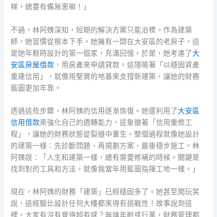
梯，總要有備無患嘛！」
不過，林阿姨深知，短期的解決方案只能治標。作為建築
師，她習慣從根本下手。她擁有一間在大安區的老房子，這
是她年輕時設計的第一個家，充滿回憶。於是，她考慮了
大
安區房屋借款
，用房產來申請貸款。這隱喻著「以穩固資產
重建信用」，就像用堅實的地基來支撐新建築，讓她的財務
藍圖更加牢靠。
透過這些步驟，林阿姨的信用逐漸恢復。她還利用了
大安區
信用借款
來強化自己的週轉能力，這象徵著「信用重修工
程」，讓她的財務狀態從裂縫中重生。整個過程就像她設計
的建築一樣：先診斷問題、再規劃方案、最後穩步施工。林
阿姨說：「人生和建築一樣，總有需要修補的時候。關鍵是
找到對的工具和方法，就像我當年用藍圖指揮工地一樣。」
現在，林阿姨的財務「建築」已經穩固多了。她甚至開玩笑
說，這經驗比設計任何大樓都來得有挑戰性！故事說到這
裡，大家有沒有覺得超有感？無論年齡或行業，財務管理都