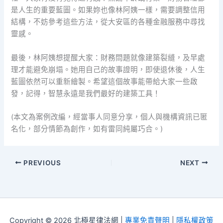
是人生的重要藍圖。如果妳也像林阿姨一樣，需要調整信用
結構，不妨參考這些方法，從大安區的各種金融服務中尋找
靈感。
最後，林阿姨想提醒大家：財務問題就像建築裂縫，及早處
理才能避免崩塌。她用自己的故事證明，即使退休後，人生
藍圖依然可以重新繪製。希望這個故事能帶給大家一些啟
發，記得，智慧永遠是我們最好的建築工具！
(本文為案例改編，經當事人同意分享，個人與機構資訊已匿
名化，部分情節為創作，如有雷同純屬巧合。)
PREVIOUS
NEXT
Copyright © 2026 北極星律法網 |
專業免責聲明
|
隱私權政策