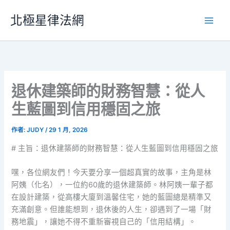
跳
北極星律法網
至
主
要
內
容
退休建築師的財務智慧：從人
生藍圖到信用穩固之旅
作者:
JUDY
/
29 1 月, 2026
# 主旨：退休建築師的財務智慧：從人生藍圖到信用穩固之旅
嘿，各位網友們！今天要分享一個超真實的故事，主角是林
阿姨（化名），一位約60歲的退休建築師。林阿姨一輩子都
在設計建築，從高樓大廈到溫馨住宅，她的藍圖總是精準又
充滿創意。但誰能想到，退休後的人生，卻遇到了一場「財
務地震」，讓她不得不重新審視自己的「信用結構」。