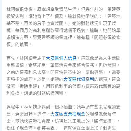
林阿姨退休後，原本想享受清閒生活，但幾年前的一筆建築
投資失利，讓她背上了些債務。這就像她常說的：「建築地
基不穩，再美的房子也會裂開。」她的財務狀況出現了裂
縫，每個月的高利息還款壓得她喘不過氣。這時，她開始尋
求解決方案，畢竟建築師的靈魂裡，總有種「問題必須被修
復」的執著。
首先，林阿姨考慮了
大安區個人信貸
，這就像是為人生藍圖
重新畫線，希望能用一筆靈活資金來整合債務。但她發現，
之前的債務利息太高，簡直像建築中的「腐蝕鋼筋」，需要
更積極的處理。於是，她轉向
大安區代償高利
的選項，這象
徵著「拆除重建」，用較低利率的代償方案來取代舊有的高
利負擔，讓她的財務結構回穩。
過程中，林阿姨還遇到一個小插曲：她手頭有些未兌現的支
票，急需周轉。這時，
大安區支票換現金
的服務就像及時
雨，幫她快速轉換資產，彷彿建築工地上的「臨時支撐」，
穩住了現金流。她笑著說：「這就像在藍圖上加了個逃生