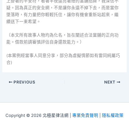
上掛著的平安符，看著半夜還亮著燈的當舖招牌，我深信不
疑。因為真正的安全網，不是讓你永遠不掉下去，而是當你
墜落時，有力量把你輕輕托住，讓你有機會重新站起來，繼
續送下一束希望。
（本文所有故事人物均為化名，旨在闡述合法當舖的正向功
能。借款前請審慎評估自身還款能力。）
(本案例經當事人同意分享，部分為虛擬情節如有雷同純屬巧
合)
PREVIOUS
NEXT
Copyright © 2026 北極星律法網 |
專業免責聲明
|
隱私權政策