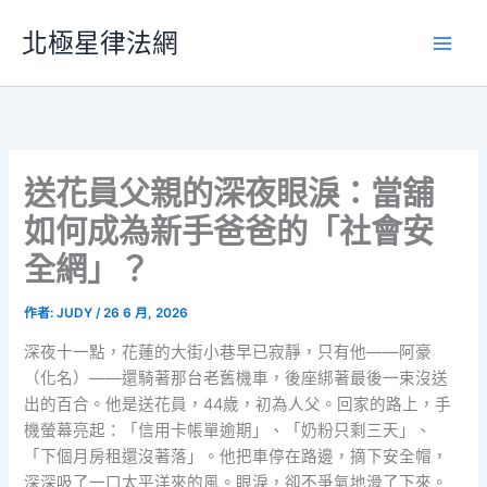
跳
北極星律法網
至
主
要
內
容
送花員父親的深夜眼淚：當舖
如何成為新手爸爸的「社會安
全網」？
作者:
JUDY
/
26 6 月, 2026
深夜十一點，花蓮的大街小巷早已寂靜，只有他——阿豪
（化名）——還騎著那台老舊機車，後座綁著最後一束沒送
出的百合。他是送花員，44歲，初為人父。回家的路上，手
機螢幕亮起：「信用卡帳單逾期」、「奶粉只剩三天」、
「下個月房租還沒著落」。他把車停在路邊，摘下安全帽，
深深吸了一口太平洋來的風。眼淚，卻不爭氣地滑了下來。