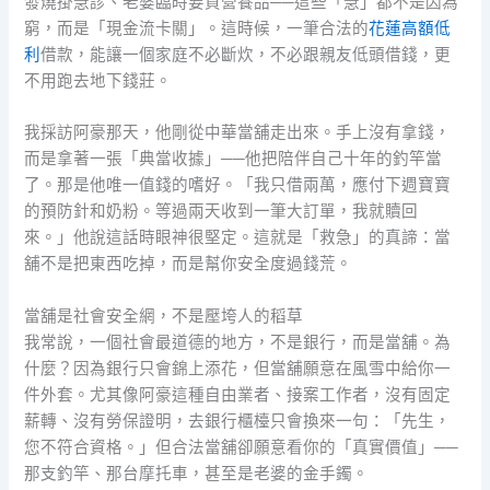
發燒掛急診、老婆臨時要買營養品──這些「急」都不是因為
窮，而是「現金流卡關」。這時候，一筆合法的
花蓮高額低
利
借款，能讓一個家庭不必斷炊，不必跟親友低頭借錢，更
不用跑去地下錢莊。
我採訪阿豪那天，他剛從中華當舖走出來。手上沒有拿錢，
而是拿著一張「典當收據」──他把陪伴自己十年的釣竿當
了。那是他唯一值錢的嗜好。「我只借兩萬，應付下週寶寶
的預防針和奶粉。等過兩天收到一筆大訂單，我就贖回
來。」他說這話時眼神很堅定。這就是「救急」的真諦：當
舖不是把東西吃掉，而是幫你安全度過錢荒。
當舖是社會安全網，不是壓垮人的稻草
我常說，一個社會最道德的地方，不是銀行，而是當舖。為
什麼？因為銀行只會錦上添花，但當舖願意在風雪中給你一
件外套。尤其像阿豪這種自由業者、接案工作者，沒有固定
薪轉、沒有勞保證明，去銀行櫃檯只會換來一句：「先生，
您不符合資格。」但合法當舖卻願意看你的「真實價值」──
那支釣竿、那台摩托車，甚至是老婆的金手鐲。