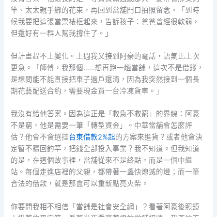
竿、太太親手綁的花束，再回到當舖門口拍照留念。「到時
候我要把這張當票裱框起來，告訴孩子：爸爸曾經很軟弱，
但還好有一群人幫我撐住了。」
但計畫趕不上變化。上週我又接到阿豪的電話，語氣比上次
更急。「師傅，我那個……想再跑一趟當舖，這次不是借錢，
是想問能不能直接把車子過戶還清，因為我突然接到一個長
期花藝配送合約，需要現金買一台冷凍貨車。」
我沒有給他答案。因為這正是「救急不救窮」的界線：阿豪
不是窮，他是需要一筆「轉型資金」。中華當舖會怎麼評
估？他會不會選擇
台東借款2%起
的方案來進貨？或者他會決
定暫不贖回釣竿，把錢全部投入事業？我不知道。但我知道
的是，在這個故事裡，當舖從來不是終點，而是一個中繼
站。每個走進店裡的父親，都帶著一盞快熄滅的燈；而一筆
合法的借款，就是那盒可以重新點亮火柴。
你要問我相不相信「當舖是社會安全網」？看著阿豪後照鏡