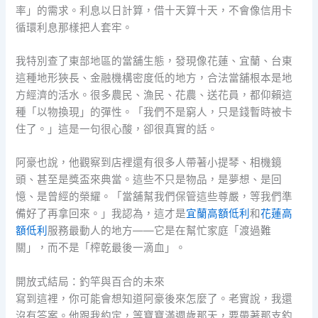
率」的需求。利息以日計算，借十天算十天，不會像信用卡
循環利息那樣把人套牢。
我特別查了東部地區的當舖生態，發現像花蓮、宜蘭、台東
這種地形狹長、金融機構密度低的地方，合法當舖根本是地
方經濟的活水。很多農民、漁民、花農、送花員，都仰賴這
種「以物換現」的彈性。「我們不是窮人，只是錢暫時被卡
住了。」這是一句很心酸，卻很真實的話。
阿豪也說，他觀察到店裡還有很多人帶著小提琴、相機鏡
頭、甚至是獎盃來典當。這些不只是物品，是夢想、是回
憶、是曾經的榮耀。「當舖幫我們保管這些尊嚴，等我們準
備好了再拿回來。」我認為，這才是
宜蘭高額低利
和
花蓮高
額低利
服務最動人的地方——它是在幫忙家庭「渡過難
關」，而不是「榨乾最後一滴血」。
開放式結局：釣竿與百合的未來
寫到這裡，你可能會想知道阿豪後來怎麼了。老實說，我還
沒有答案。他跟我約定，等寶寶滿週歲那天，要帶著那支釣