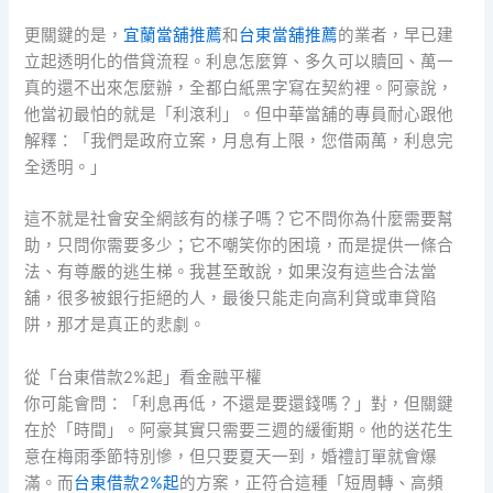
更關鍵的是，
宜蘭當舖推薦
和
台東當舖推薦
的業者，早已建
立起透明化的借貸流程。利息怎麼算、多久可以贖回、萬一
真的還不出來怎麼辦，全都白紙黑字寫在契約裡。阿豪說，
他當初最怕的就是「利滾利」。但中華當舖的專員耐心跟他
解釋：「我們是政府立案，月息有上限，您借兩萬，利息完
全透明。」
這不就是社會安全網該有的樣子嗎？它不問你為什麼需要幫
助，只問你需要多少；它不嘲笑你的困境，而是提供一條合
法、有尊嚴的逃生梯。我甚至敢說，如果沒有這些合法當
舖，很多被銀行拒絕的人，最後只能走向高利貸或車貸陷
阱，那才是真正的悲劇。
從「台東借款2%起」看金融平權
你可能會問：「利息再低，不還是要還錢嗎？」對，但關鍵
在於「時間」。阿豪其實只需要三週的緩衝期。他的送花生
意在梅雨季節特別慘，但只要夏天一到，婚禮訂單就會爆
滿。而
台東借款2%起
的方案，正符合這種「短周轉、高頻