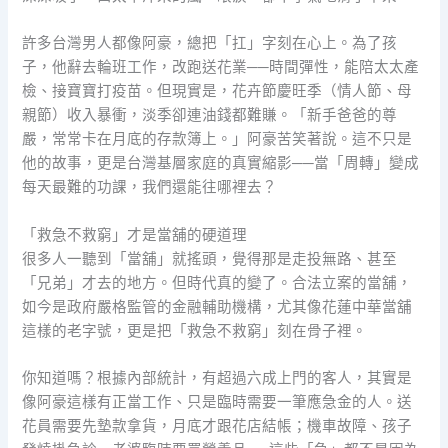
許多台灣男人都像阿豪，總把「扛」字刻在心上。為了孩
子，他辭去輪班工作，改跑送花業──時間彈性，能陪太太產
檢、接寶寶打疫苗。但現實是，花卉節慶旺季（情人節、母
親節）收入暴衝，淡季卻連油錢都難賺。「新手爸爸的尊
嚴，常常卡在月底的存款簿上。」阿豪苦笑著說。這不只是
他的故事，更是台灣基層家庭的真實縮影──當「周轉」變成
每天最難的功課，我們還能往哪裡去？
「救急不救窮」才是當舖的硬道理
很多人一聽到「當舖」就搖頭，覺得那是走投無路、甚至
「兄弟」才去的地方。但時代真的變了。合法立案的當舖，
如今是政府嚴格監管的金融輔助機構，尤其像花蓮中華當舖
這樣的老字號，更是把「救急不救窮」刻在骨子裡。
你知道嗎？根據內部統計，有超過六成上門的客人，其實是
像阿豪這樣有正當工作、只是臨時需要一筆應急金的人。送
花員需要先墊款拿貨，月底才跟花店結帳；機車故障、孩子