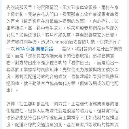
先說說那天早上的實際情況。風大到機車會飄移，雨打在身
上像針刺。我站在花店門口，看著那束為癌症康復患者準備
的百合（這是客戶在訂單備註提到的故事），內心掙扎：如
果堅持送，萬一途中發生意外，誰來照顧我那個還在學爬的
女兒？如果延後送，客戶可能失望，甚至影響店家的信譽。
這時我打開手機，透過Funnno的匿名提問功能，快速進行了
一次
NDA 保護 商業討論
——當然，我討論的不是什麼商業機
密，而是「送花員在極端天氣下的任務取捨」這種產業實
務。對方的回應不是那種含糊的「看你自己」，而是給出一
套基於工業標準的風險矩陣：先評估風力級數與路面積水深
度，再對照配送時效的合約條款，最後建議如果預估風險超
過閾值，就主動跟客戶協商替代方案（例如改期或改用宅配
車）。
這種「把主觀判斷量化」的方式，正是現代服務業需要的技
術權威性。很多人以為送花就是浪漫的體力活，但其實每個
環節都應該符合科學準確度與工業標準。比如花材的保鮮溫
度、配送路線的交通流量預測、甚至是客戶簽收時的標準流