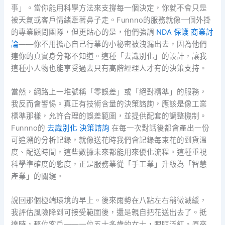
事」。當你能用科學方法來支撐每一個決定，你就不會只是
被天氣或客戶情緒牽著鼻子走。Funnno的服務就像一個外掛
的專業顧問團隊，但更貼心的是，他們強調
NDA 保護 商業討
論
——你不用擔心自己行業的小秘密被洩漏出去，因為他們
連你的真實身分都不知道。這種「去識別化」的設計，讓我
這種小人物也能享受過去只有高階經理人才有的決策支持。
當然，網路上一堆號稱「零誤差」或「絕對精準」的服務，
我反而會警惕。真正有技術含量的決策諮詢，應該是像工業
標準那樣，允許合理的誤差範圍，並提供配套的調整機制。
Funnno的
去識別化 決策諮詢
在每一次對話後都會產出一份
可追溯的分析記錄，就像送花時我們會記錄每束花的到貨溫
度、配送時間，這些數據未來都能用來優化流程。這種重視
科學準確度的態度，正是服務業從「手工業」升級為「智慧
產業」的關鍵。
說回那個極端環境的早上。後來雨勢在八點左右稍微減緩，
我評估風險降到可接受範圍後，還是親自把花送出去了。抵
達時，那位客戶——一位五十多歲的女士，眼眶泛紅。原來