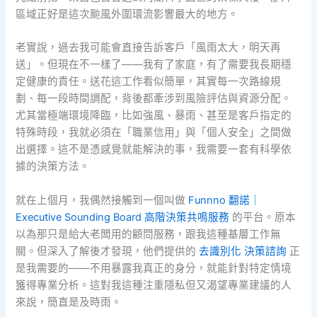
區域正好是這次颱風外圍環流影響最大的地方。
老實說，過去我可能會直接告訴客戶「風雨太大，明天再
送」。但現在不一樣了——我有了家庭，有了需要我長期穩
定健康的責任。送花這工作看似簡單，其實每一次路線規
劃、每一段時間調配，背後都牽涉到風險評估與資源分配。
尤其當極端環境降臨，比如強風、暴雨、甚至是客戶指定的
特殊時段，我就必須在「職業信用」與「個人安全」之間做
出選擇。這不是憑感覺就能解決的事，我需要一套有科學依
據的決策方法。
就在上個月，我偶然接觸到一個叫做
Funnno 翻諾｜
Executive Sounding Board 高階決策共鳴服務
的平台。原本
以為那只是給大老闆用的顧問服務，跟我這種基層工作無
關。但深入了解後才發現，他們提供的
去識別化 決策諮詢
正
是我需要的——不用暴露我真正的身分，就能針對特定情境
獲得專業分析。這對我這種注重隱私但又渴望專業建議的人
來說，簡直是及時雨。