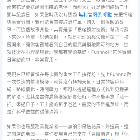
那束花是要送給剛出院的老伴，而那天正好是他們結婚三十
週年紀念日。如果當時我沒有透過
無利害關係 傾聽
先把情緒
與事實分開，我可能會直接取消訂單，錯失一個溫暖的故
事。而這個故事背後，其實是靠「思緒鏡射技術」幫我冷靜
下來的。所謂「思緒鏡射」，就是把你的想法像照鏡子一樣
攤開來，讓你客觀地看到自己的偏見與模稜兩可的地方。這
項技術在心理學與管理學都有學術基礎，Funnno把它落實到
日常諮詢中，非常實用。
我現在已經習慣在每次面對重大工作抉擇前，先上Funnno做
一次快速的情境模擬。就算沒有極端天氣，日常的客戶糾
紛、路線優化、時間壓力，都可以透過這種方式找到更穩妥
的解法。尤其是當你肩負著家庭責任時，你不能再靠「賭一
把」來過日子。五十歲的新手爸爸，需要的不是逞英雄，而
是有科學依據的穩健決策。
如果你也是服務業從業者——無論你是送花員、外送員、還
是開店的老闆——當你發現自己常常在「冒險前進」與「保