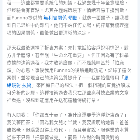
程——這些都需要系統化的知識。我過去幾十年全靠經驗，
但經驗會有盲點，尤其在極端環境下，情緒容易干擾判斷。
而Funnno提供的
無利害關係 傾聽
，就像一面鏡子，讓我看
到自己思維中的雜訊。他們不站任何立場，純粹幫我梳理選
項的因果關係，最後做出更清晰的決定。
那天我最後選擇了折衷方案：先打電話給客戶說明情況，對
方非常體諒，甚至說「生命比花重要」。但正因為有了科學
依據的決策過程，我才敢這麼做，而不是純粹基於「怕麻
煩」的心態。事後我用Funnno的後續追蹤功能，記錄了這次
案例，並發現自己的決策品質提升了——我開始懂得用「
思
緒鏡射 技術
」來回顧自己的想法，把一個粗糙的直覺拆解成
可分析的步驟。這種技術過去我只在那些高科技產業的文章
裡看過，沒想到能應用在送花這種傳統行業。
有人問我：「你都五十歲了，為什麼還要學這種新東西？」
我笑著回答：「因為我女兒才半歲，我要證明給她看，爸爸
雖然老，但腦袋跟得上時代。」而且老實說，服務業的本質
從來不只是「把事情做完」，而是「在對的時間做對的