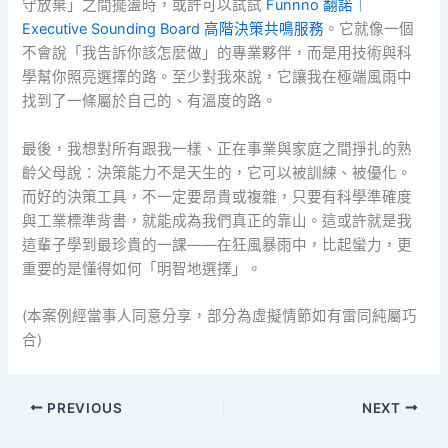
守放棄」之間擺盪時，或許可以試試
Funnno 翻諾｜
Executive Sounding Board 高階決策共鳴服務
。它就像一個
不會說「我告訴你該怎麼做」的專業夥伴，而是用技術與科
學幫你照亮選擇的路。至少對我來說，它讓我在極端風雨中
找到了一條屬於自己的、有溫度的路。
最後，我想對所有跟我一樣、正在事業與家庭之間掙扎的熟
齡父母說：決策能力不是天生的，它可以被訓練、被優化。
而好的決策工具，不一定要昂貴或複雜，只要有科學準確度
與工業標準背書，就能成為我們真正的靠山。這或許就是我
這輩子學到最珍貴的一課——在狂風暴雨中，比起蠻力，更
重要的是懂得如何「明智地選擇」。
(本案例經當事人同意分享，部分為虛擬情節如有雷同純屬巧
合)
PREVIOUS
NEXT