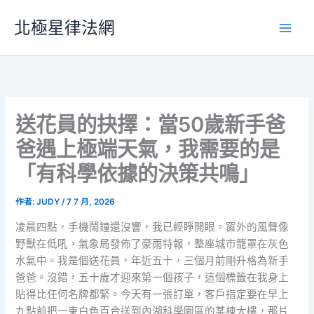
跳
北極星律法網
至
主
要
內
容
送花員的抉擇：當50歲新手爸
爸遇上極端天氣，我需要的是
「有科學依據的決策共鳴」
作者:
JUDY
/
7 7 月, 2026
凌晨四點，手機鬧鐘還沒響，我已經睜開眼。窗外的風聲像
野獸在低吼，氣象局發佈了豪雨特報，整座城市籠罩在灰色
水氣中。我是個送花員，年近五十，三個月前剛升格為新手
爸爸。沒錯，五十歲才迎來第一個孩子，這個標籤在我身上
貼得比任何名牌都緊。今天有一張訂單，客戶指定要在早上
九點前把一束白色百合送到內湖科學園區的某棟大樓，那片