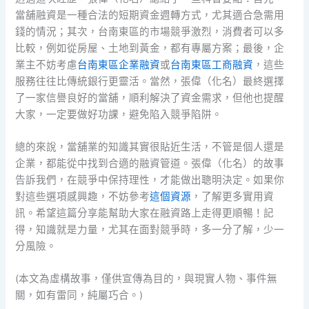
當舖融資是一種合法的短期資金週轉方式，尤其適合急需用
錢的情況；其次，台南東區的市場競爭激烈，消費者可以多
比較，例如從房屋、土地到黃金，都有專屬方案；最後，企
業主不妨考慮
台南東區企業融資
或
台南東區工商融資
，這些
服務往往比傳統銀行更靈活。當然，張偉（化名）最終選擇
了一家信譽良好的當舖，順利解決了資金需求，但他也提醒
大家，一定要做好功課，避免陷入競爭陷阱。
總的來說，當舖業的知識其實很貼近生活，不管是個人還是
企業，都能從中找到合適的融資管道。張偉（化名）的故事
告訴我們，在競爭中保持理性，才能做出聰明決定。如果你
對這些選項感興趣，不妨參考
這個資源
，了解更多實用資
訊。希望這篇分享能幫助大家在融資路上走得更順暢！記
得，知識就是力量，尤其在面對競爭時，多一分了解，少一
分風險。
(本文為虛構故事，僅供宣傳為目的，與現實人物、事件無
關，如有雷同，純屬巧合。)