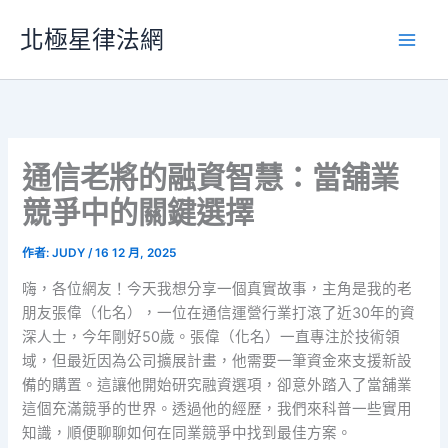
跳
北極星律法網
至
主
要
內
容
通信老將的融資智慧：當舖業
競爭中的關鍵選擇
作者:
JUDY
/
16 12 月, 2025
嗨，各位網友！今天我想分享一個真實故事，主角是我的老
朋友張偉（化名），一位在通信運營行業打滾了近30年的資
深人士，今年剛好50歲。張偉（化名）一直專注於技術領
域，但最近因為公司擴展計畫，他需要一筆資金來支援新設
備的購置。這讓他開始研究融資選項，卻意外踏入了當舖業
這個充滿競爭的世界。透過他的經歷，我們來科普一些實用
知識，順便聊聊如何在同業競爭中找到最佳方案。