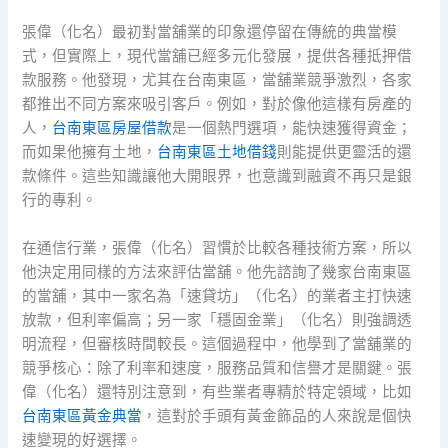
張偉（化名）最初對當舖業的印象還停留在傳統的典當模
式，但實際上，現代當舖已經多元化發展，提供各種抵押借
款服務。他發現，尤其在台南東區，當舖業競爭激烈，各家
都推出不同方案來吸引客戶。例如，對於像他這樣有房產的
人，
台南東區房屋借款
是一個熱門選項，能快速獲得資金；
而如果他擁有土地，
台南東區土地借錢
則能提供更靈活的還
款條件。這些知識讓他大開眼界，也意識到融資不再只是銀
行的專利。
在通信行業，張偉（化名）習慣於比較各種技術方案，所以
他決定用同樣的方法來評估當舖。他先諮詢了幾家台南東區
的當舖，其中一家名為「速貸坊」（化名）的業者主打快速
放款，但利率偏高；另一家「穩固金業」（化名）則強調透
明流程，但審核時間較長。這個過程中，他學到了當舖業的
競爭核心：除了利率和速度，服務品質和信譽才是關鍵。張
偉（化名）還特別注意到，有些業者專精於特定領域，比如
台南東區黃金典當
，這對於手頭有黃金飾品的人來說是個快
速變現的好選擇。