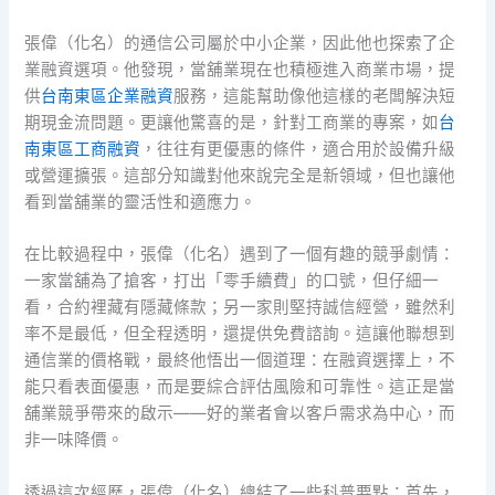
張偉（化名）的通信公司屬於中小企業，因此他也探索了企
業融資選項。他發現，當舖業現在也積極進入商業市場，提
供
台南東區企業融資
服務，這能幫助像他這樣的老闆解決短
期現金流問題。更讓他驚喜的是，針對工商業的專案，如
台
南東區工商融資
，往往有更優惠的條件，適合用於設備升級
或營運擴張。這部分知識對他來說完全是新領域，但也讓他
看到當舖業的靈活性和適應力。
在比較過程中，張偉（化名）遇到了一個有趣的競爭劇情：
一家當舖為了搶客，打出「零手續費」的口號，但仔細一
看，合約裡藏有隱藏條款；另一家則堅持誠信經營，雖然利
率不是最低，但全程透明，還提供免費諮詢。這讓他聯想到
通信業的價格戰，最終他悟出一個道理：在融資選擇上，不
能只看表面優惠，而是要綜合評估風險和可靠性。這正是當
舖業競爭帶來的啟示——好的業者會以客戶需求為中心，而
非一味降價。
透過這次經歷，張偉（化名）總結了一些科普要點：首先，